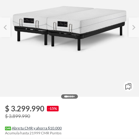
o
f
$ 3.299.990
n
-15%
I
$ 3.899.990
r
e
l
Abre tu CMR y ahorra $10.000
l
Acumula hasta
21999
CMR Puntos
e