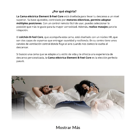
sin uso, tal como te lo entregamos. Ten en cuenta que lo debes haber
comprado por internet y que hay ciertas categorías que no tienen este
derecho:
Productos que, por su naturaleza, no puedan ser devueltos,
puedan deteriorarse o caducar con rapidez.
Confeccionados a la medida.
De uso personal.
En sodimac.cl te damos
30 días desde que recibes el producto
. Debe
estar en perfecto estado, con todas sus etiquetas y sin uso, tal como te lo
entregamos.
Productos digitales que se entregan a través de una descarga
electrónica, por ejemplo, cupones de experiencia o programas
para el computador.
Productos a pedido o confeccionados a medida.
Productos que han sido informados como imperfectos, usados,
reparados, abiertos, de segunda selección, remanufacturados o
con alguna deficiencia, que sean comprados en esa condición a
un precio reducido.
Mostrar Más
Alimentos, bebidas, medicamentos, suplementos alimenticios,