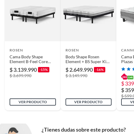
Condicion del
Nuevo
producto
Altura del colchón
55.89
ROSEN
ROSEN
CANN
Cama Body Shape
Body Shape Rosen
Cama 
Element B-Feel Core
Element + BS Super King
Plazas
King 180 x 200 cm
200 x 200 cm
$ 3.139.990
$ 2.649.990
-15%
-16%
$ 3.699.990
$ 3.149.990
$ 339
$ 359
$ 599.
VER PRODUCTO
VER PRODUCTO
V
¿Tienes dudas sobre este producto?