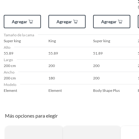
Espacio entre suelo y
22 cm
base
Agregar
Agregar
Agregar
Nivel de firmeza
Intermedio
Tamaño de la cama
Super king
King
Super king
Alto
Relleno del colchón
Espuma
55.89
55.89
51.89
Largo
200 cm
200
200
Material del tapiz
Tela
Ancho
200 cm
180
200
Modelo
Número de piezas
6
Element
Element
Body Shape Plus
Cantidad de paquetes
4
Más opciones para elegir
Modelo
Element