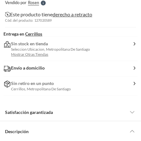
Vendido por
Rosen
S
Este producto tiene
derecho a retracto
Cód. del producto: 127020589
Entrega en
Cerrillos
Sin stock en tienda
Seleccion Ubicacion, Metropolitana De Santiago
Mostrar Otras Tiendas
Envío a domicilio
Sin retiro en un punto
Cerrillos, Metropolitana De Santiago
Satisfacción garantizada
Por ley, tienes hasta
10 días para devolver un producto
si te arrepientes
de la compra.
Descripción
Debe estar en perfecto estado, con todas sus etiquetas, sellos intactos y