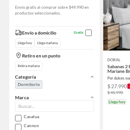
Envío gratis al comprar sobre $49.990 en
productos seleccionados.
Envío a domicilio
Gratis
Llega hoy
Llega mañana
Retiro en un punto
DORAL
Retira mañana
Sabanas 2 
Mariane Br
Categoría
Por dulces su
Dormitorio
$ 27.990
$ 45.990
Marca
Llega hoy
Casatua
Cannon