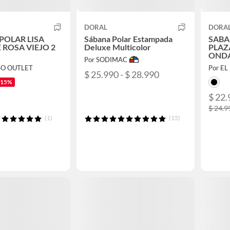
DORAL
DORA
POLAR LISA
Sábana Polar Estampada
SABA
ROSA VIEJO 2
Deluxe Multicolor
PLAZ
ONDA
Por SODIMAC
SO OUTLET
Por E
$ 25.990 - $ 28.990
-15%
$ 22.
$ 24.9
(1)
(15)