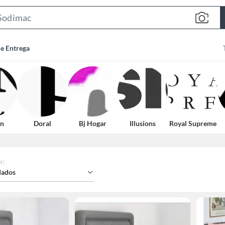
Search
Bar
de Entrega
n
Doral
Bj Hogar
Illusions
Royal Supreme
r
:
ados