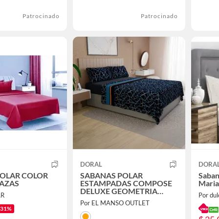
Patrocinado
Patrocinado
DORAL
DORA
POLAR COLOR
SABANAS POLAR
Saban
LAZAS
ESTAMPADAS COMPOSE
Maria
DELUXE GEOMETRIA
AR
Por dul
AZUL SALMON 2 PLAZAS
Por EL MANSO OUTLET
-31%