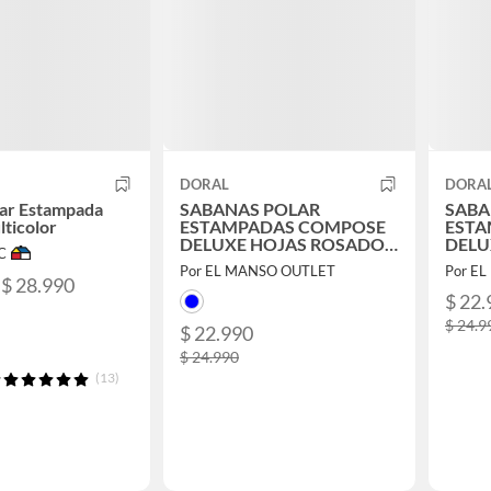
DORAL
DORA
lar Estampada
SABANAS POLAR
SABA
ticolor
ESTAMPADAS COMPOSE
ESTA
DELUXE HOJAS ROSADO
DELU
C
AZUL 2 PLAZAS
MARR
Por EL MANSO OUTLET
Por E
PLAZ
 $ 28.990
$ 22.
$ 24.9
$ 22.990
$ 24.990
(13)