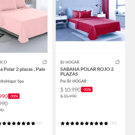
ICO
BJ HOGAR
 Polar 2 plazas , Palo
SABANA POLAR ROJO 2
PLAZAS
nitaHogar Spa
Por BJ HOGAR
$ 10.990
-31%
990
$ 15.990
-33%
990
90
(1)
(12)