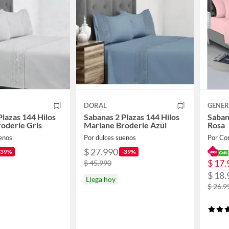
DORAL
GENER
Plazas 144 Hilos
Sabanas 2 Plazas 144 Hilos
Sabana
oderie Gris
Mariane Broderie Azul
Rosa
enos
Por dulces suenos
Por Co
$ 27.990
-39%
-39%
$ 17.
$ 45.990
$ 18.
Llega hoy
$ 26.9