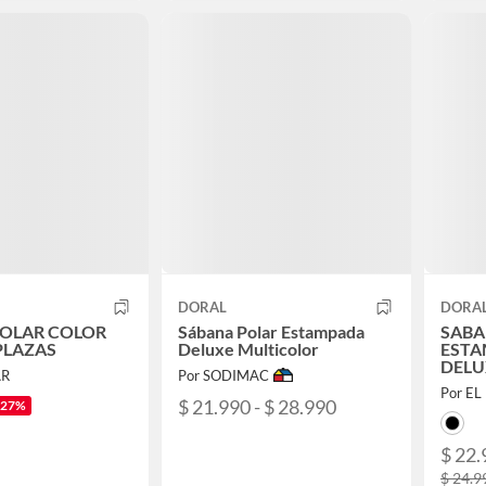
DORAL
DORA
POLAR COLOR
Sábana Polar Estampada
SABA
PLAZAS
Deluxe Multicolor
ESTA
DELU
AR
Por SODIMAC
NEGR
Por E
$ 21.990 - $ 28.990
-27%
$ 22.
$ 24.9