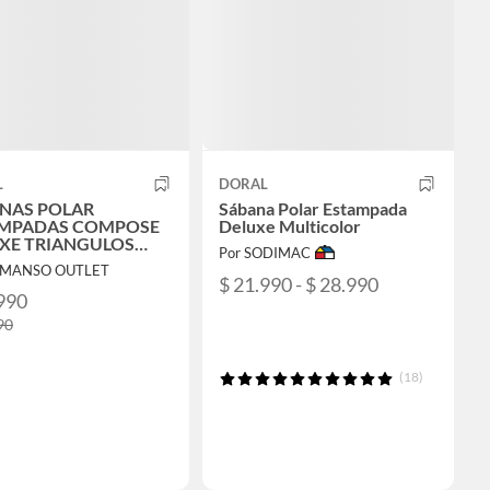
L
DORAL
NAS POLAR
Sábana Polar Estampada
MPADAS COMPOSE
Deluxe Multicolor
XE TRIANGULOS
Por SODIMAC
ON NEGRO 2
L MANSO OUTLET
AS
$ 21.990 - $ 28.990
990
90
(18)