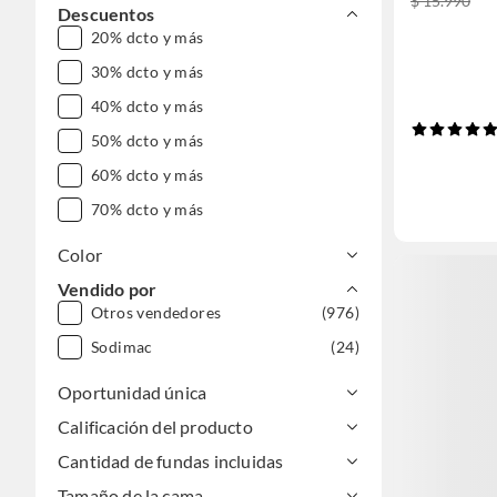
$ 15.990
Descuentos
20% dcto y más
30% dcto y más
40% dcto y más
50% dcto y más
60% dcto y más
70% dcto y más
Color
Vendido por
Otros vendedores
(976)
Sodimac
(24)
Oportunidad única
Calificación del producto
Cantidad de fundas incluidas
Tamaño de la cama