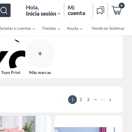
0
Hola
,
Mi
cuenta
Inicia sesión
Tarjetas y cuentas
Tiendas
Ayuda
Vende en Sodimac
Tuyo Print
Más marcas
...
1
2
3
20