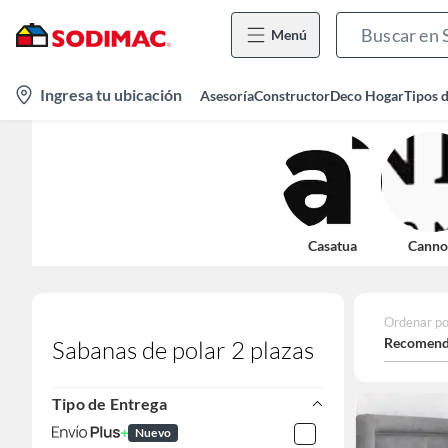
Menú
location-
Ingresa tu ubicación
Asesoría
Constructor
Deco Hogar
Tipos 
icon
Casatua
Canno
Ordenar po
Recomend
Sabanas de polar 2 plazas
Tipo de Entrega
Nuevo