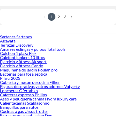
1
2
3
Sartenes Sartenes
Alcayata
Terrazas Discovery
Amarres eslingas y pulpos Total tools
Colchon 1 plaza Flex
Calefont junkers 13 litros
Ejercicio y fitness Ak sport
Ejercicio y fitness Cando
Maquinaria de jardin Poulan pro
Bacterias para fosa septica
Pila cr2025
Cubierta y meson de cocina Filher
Figuras decorativas y otros adornos Vatyerty
Loncheras Ofertabkn
Cafeteras espresso Philips
Aseo y peluqueria canina Hydra luxury care
Calientacamas Scaldasonno
Banquillos para autos
Cocinas a gas Ursus trotter
Extractores y ventilacion Dvp