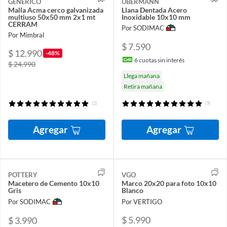
GENERICO
UBERMANN
Malla Acma cerco galvanizada
Llana Dentada Acero
multiuso 50x50 mm 2x1 mt
Inoxidable 10x10 mm
CERRAM
Por SODIMAC
Por Mimbral
$ 7.590
$ 12.990
-48%
6
cuotas sin interés
$ 24.990
Llega mañana
Retira mañana
(2)
(9)
Agregar
Agregar
POTTERY
VGO
Macetero de Cemento 10x10
Marco 20x20 para foto 10x10
Gris
Blanco
Por SODIMAC
Por VERTIGO
$ 5.990
$ 3.990