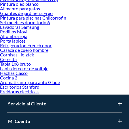
Pintura oleo blanco
Alimento para gatos
Guantes de jardineria Ergo
Pintura para piscinas Chilcorrofin
Set muebles dormitorio 6
Lavadoras Samsung
Rodillos Movi
Alfombra roja
Porta lapices
Refrigeracion French door
Casaca de cuero hombre
Cornisas Holztek
Ceresita
Tabla 1x8 bruto
Lapiz detector de voltaje
Hachas Casco
Cocina 2
Aromatizante para auto Glade
Escritorios Stanford
Freidoras electricas
Servicio al Cliente
Mi Cuenta