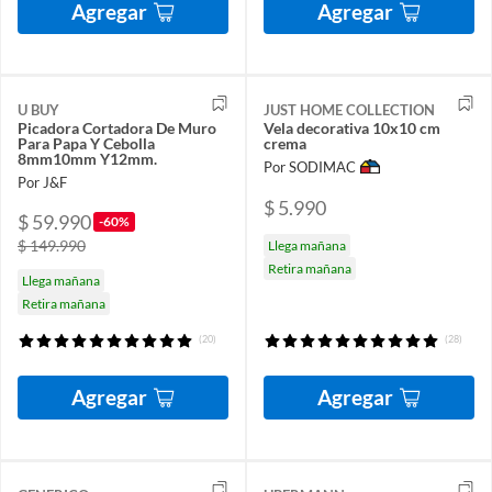
Agregar
Agregar
U BUY
JUST HOME COLLECTION
Picadora Cortadora De Muro
Vela decorativa 10x10 cm
Para Papa Y Cebolla
crema
8mm10mm Y12mm.
Por SODIMAC
Por J&F
$ 5.990
$ 59.990
-60%
$ 149.990
Llega mañana
Retira mañana
Llega mañana
Retira mañana
(20)
(28)
Agregar
Agregar