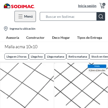
0
Inicia sesión
Menú
Search
Bar
location-
Ingresa tu ubicación
icon
Asesoría
Constructor
Deco Hogar
Tipos de Entrega
Malla acma 10x10
Llega en 2 horas
Llega hoy
Llega mañana
Retira mañana
Stock en tie