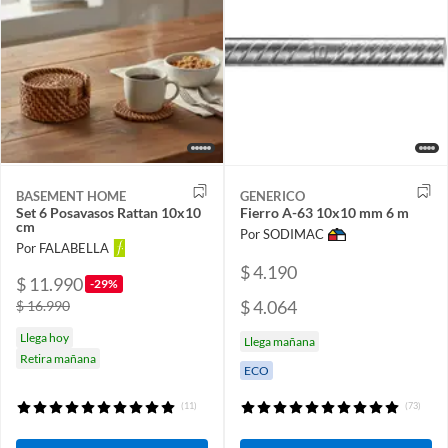
BASEMENT HOME
GENERICO
Set 6 Posavasos Rattan 10x10
Fierro A-63 10x10 mm 6 m
cm
Por SODIMAC
Por FALABELLA
$ 4.190
$ 11.990
-29%
$ 4.064
$ 16.990
Llega hoy
Llega mañana
Retira mañana
ECO
(11)
(73)