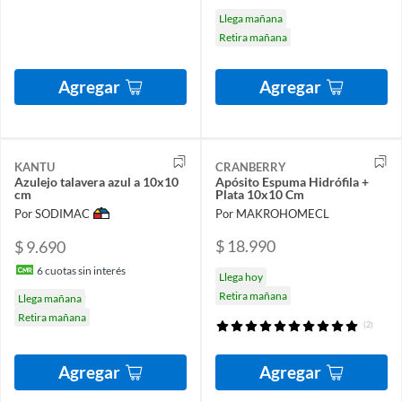
Llega mañana
Retira mañana
Agregar
Agregar
KANTU
CRANBERRY
Azulejo talavera azul a 10x10
Apósito Espuma Hidrófila +
cm
Plata 10x10 Cm
Por SODIMAC
Por MAKROHOMECL
$ 18.990
$ 9.690
6
cuotas sin interés
Llega hoy
Retira mañana
Llega mañana
Retira mañana
(2)
Agregar
Agregar