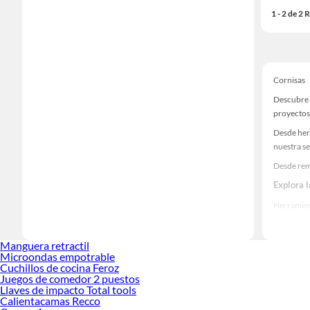
1 - 2 de 2
Cornisas
Descubre 
proyectos
Desde her
nuestra se
Desde rem
Explora 
Herramient
Encuentra
realidad!
Manguera retractil
Microondas empotrable
Cuchillos de cocina Feroz
Juegos de comedor 2 puestos
Llaves de impacto Total tools
Calientacamas Recco