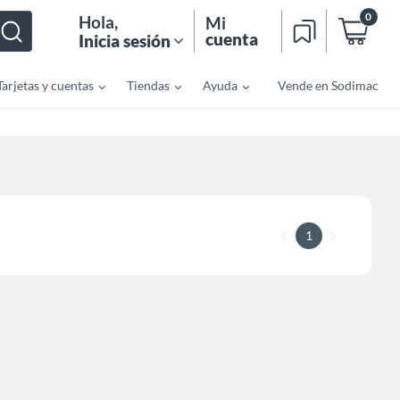
0
Hola
,
Mi
cuenta
Inicia sesión
Tarjetas y cuentas
Tiendas
Ayuda
Vende en Sodimac
1