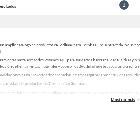
1
 Resultados
un amplio catálogo de productos en Sodimac para Cornisas. Encuentra todo lo que neces
!
ramientas hasta accesorios, estamos aquí para ayudarte a hacer realidad tus ideas y re
lección de herramientas, materiales y accesorios de calidad que te ayudarán a crear un
odelaciones hasta proyectos de decoración, estamos aquí para hacer tus ideas realidad
la variedad de productos de Cornisas en Sodimac
as, materiales y accesorios de calidad para tus proyectos y renovación de espacios. ¡
Mostrar más
 una amplia variedad de productos de Cornisas en Sodimac. Encuentra todo lo necesario