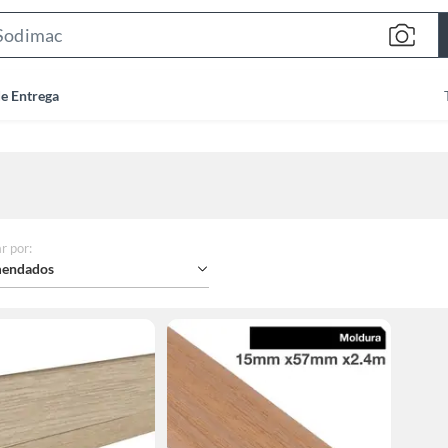
Search
Bar
de Entrega
r por
:
endados