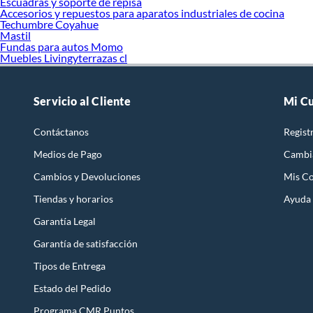
Escuadras y soporte de repisa
Accesorios y repuestos para aparatos industriales de cocina
Techumbre Coyahue
Mastil
Fundas para autos Momo
Muebles Livingyterrazas cl
Servicio al Cliente
Mi C
Contáctanos
Regist
Medios de Pago
Cambi
Cambios y Devoluciones
Mis C
Tiendas y horarios
Ayuda
Garantía Legal
Garantía de satisfacción
Tipos de Entrega
Estado del Pedido
Programa CMR Puntos