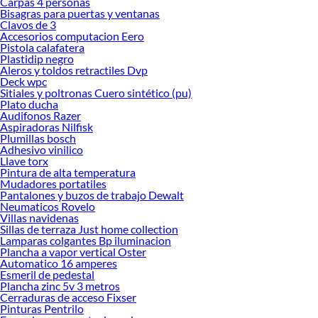
Carpas 4 personas
Bisagras para puertas y ventanas
Clavos de 3
Accesorios computacion Eero
Pistola calafatera
Plastidip negro
Aleros y toldos retractiles Dvp
Deck wpc
Sitiales y poltronas Cuero sintético (pu)
Plato ducha
Audifonos Razer
Aspiradoras Nilfisk
Plumillas bosch
Adhesivo vinilico
Llave torx
Pintura de alta temperatura
Mudadores portatiles
Pantalones y buzos de trabajo Dewalt
Neumaticos Rovelo
Villas navidenas
Sillas de terraza Just home collection
Lamparas colgantes Bp iluminacion
Plancha a vapor vertical Oster
Automatico 16 amperes
Esmeril de pedestal
Plancha zinc 5v 3 metros
Cerraduras de acceso Fixser
Pinturas Pentrilo