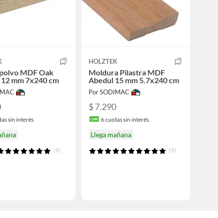
K
HOLZTEK
polvo MDF Oak
Moldura Pilastra MDF
l 12 mm 7x240 cm
Abedul 15 mm 5.7x240 cm
IMAC
Por SODIMAC
0
$ 7.290
as sin interés
6
cuotas sin interés
añana
Llega mañana
(9)
(9)