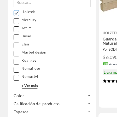
Holztek
Mercury
Atrim
HOLZTE
Busel
Guarda
Natura
Elan
Por SOD
Marbet design
$ 6.09
Kuangye
6
cuot
Nomafloor
Llega m
Nomastyl
+ Ver más
Color
Calificación del producto
Espesor