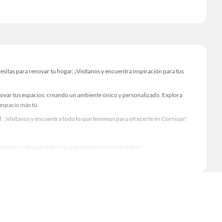
itas para renovar tu hogar. ¡Visítanos y encuentra inspiración para tus
novar tus espacios, creando un ambiente único y personalizado. Explora
 espacio más tú.
. ¡Visítanos y encuentra todo lo que tenemos para ofrecerte en Cornisas!
Visítanos y descubre todo lo que tenemos para ofrecerte!
 para tus proyectos de renovación y decoración. ¡Visítanos y haz tus ideas