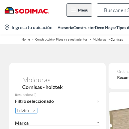
Menú
location-
Ingresa tu ubicación
Asesoría
Constructor
Deco Hogar
Tipos 
icon
Home
Construcción - Pisos y revestimientos
Molduras
Cornisas
Ordena
Recom
Molduras
Cornisas - holztek
Resultados
(
2
)
Filtro seleccionado
holztek
Marca