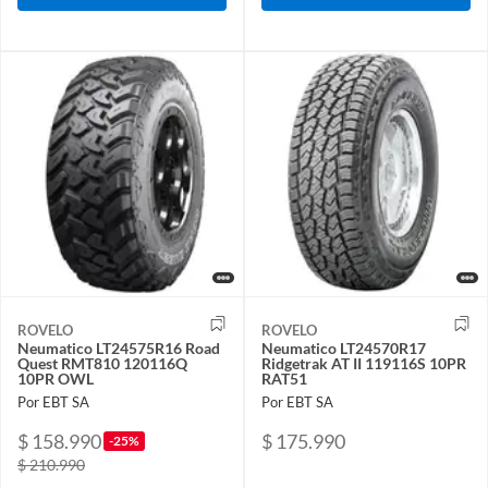
ROVELO
ROVELO
Neumatico LT24575R16 Road
Neumatico LT24570R17
Quest RMT810 120116Q
Ridgetrak AT II 119116S 10PR
10PR OWL
RAT51
Por EBT SA
Por EBT SA
$ 158.990
$ 175.990
-25%
$ 210.990