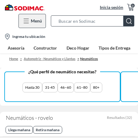
0
Inicia sesión
Menú
Search
Bar
location-
Ingresa tu ubicación
icon
Asesoría
Constructor
Deco Hogar
Tipos de Entrega
Home
Automotriz - Neumáticos y Llantas
Neumáticos
¿Qué perfil de neumático necesitas?
Hasta 30
31-45
46–60
61–80
80+
Neumáticos - rovelo
Resultados
(
32
)
Llega mañana
Retira mañana