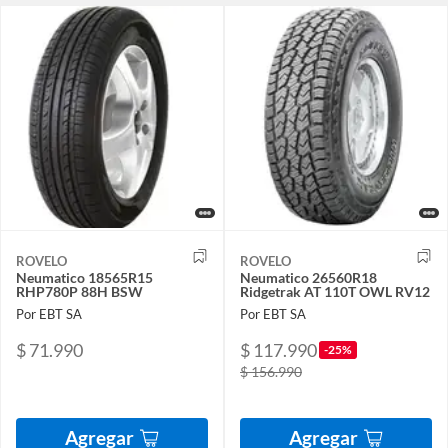
ROVELO
ROVELO
Neumatico 18565R15
Neumatico 26560R18
RHP780P 88H BSW
Ridgetrak AT 110T OWL RV12
Por EBT SA
Por EBT SA
$ 71.990
$ 117.990
-25%
$ 156.990
Agregar
Agregar