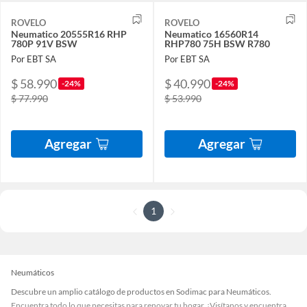
ROVELO
ROVELO
Neumatico 20555R16 RHP
Neumatico 16560R14
780P 91V BSW
RHP780 75H BSW R780
Por EBT SA
Por EBT SA
$ 58.990
$ 40.990
-24%
-24%
$ 77.990
$ 53.990
Agregar
Agregar
1
Neumáticos
Descubre un amplio catálogo de productos en Sodimac para Neumáticos.
Encuentra todo lo que necesitas para renovar tu hogar. ¡Visítanos y encuentra