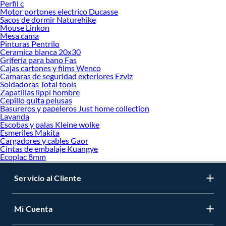
Perfil c
Motor portones electrico Ducasse
Sacos de dormir Naturehike
Mouse Linkon
Mesa cama
Pinturas Pentrilo
Ceramica blanca 20x30
Griferia para bano Fas
Cajas cartones y films Wenco
Camaras de seguridad exteriores Ezviz
Soldadoras Total tools
Zapatillas lippi hombre
Cepillo quita pelusas
Basureros y papeleros Just home collection
Lavanda
Escobas y palas Kleine wolke
Esmeriles Makita
Cargadores y cables Gaor
Cintas de embalaje Kuangye
Ecoplac 8mm
Servicio al Cliente
Mi Cuenta