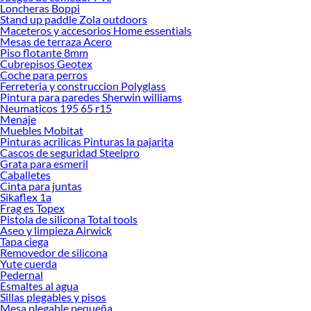
ofrecerte!
Loncheras Boppi
Stand up paddle Zola outdoors
Encuentra una amplia variedad de productos de Neumáticos en Sodimac.
Maceteros y accesorios Home essentials
Encuentra todo lo necesario para tus proyectos de renovación y decoración.
Mesas de terraza Acero
¡Visítanos y haz tus ideas realidad!
Piso flotante 8mm
Cubrepisos Geotex
Coche para perros
Ferreteria y construccion Polyglass
Pintura para paredes Sherwin williams
Neumaticos 195 65 r15
Menaje
Muebles Mobitat
Pinturas acrilicas Pinturas la pajarita
Cascos de seguridad Steelpro
Grata para esmeril
Caballetes
Cinta para juntas
Sikaflex 1a
Frag es Topex
Pistola de silicona Total tools
Aseo y limpieza Airwick
Tapa ciega
Removedor de silicona
Yute cuerda
Pedernal
Esmaltes al agua
Sillas plegables y pisos
Mesa plegable pequeña