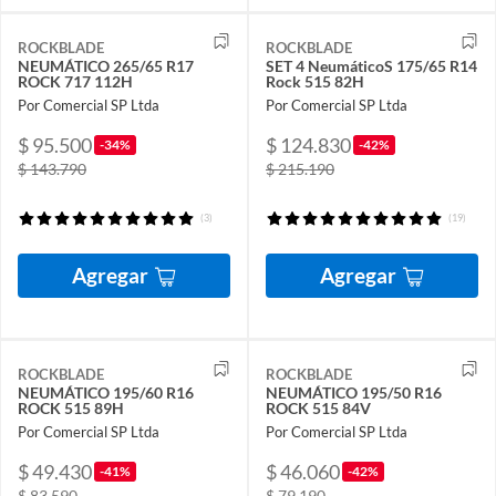
ROCKBLADE
ROCKBLADE
NEUMÁTICO 265/65 R17
SET 4 NeumáticoS 175/65 R14
ROCK 717 112H
Rock 515 82H
Por Comercial SP Ltda
Por Comercial SP Ltda
$ 95.500
$ 124.830
-34%
-42%
$ 143.790
$ 215.190
(3)
(19)
Agregar
Agregar
ROCKBLADE
ROCKBLADE
NEUMÁTICO 195/60 R16
NEUMÁTICO 195/50 R16
ROCK 515 89H
ROCK 515 84V
Por Comercial SP Ltda
Por Comercial SP Ltda
$ 49.430
$ 46.060
-41%
-42%
$ 83.590
$ 79.190