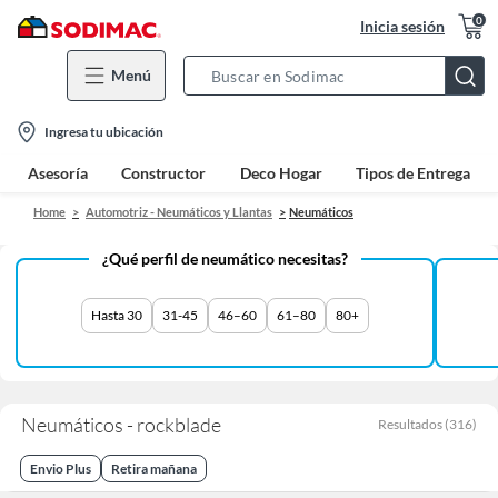
0
Inicia sesión
Menú
Search
Bar
location-
Ingresa tu ubicación
icon
Asesoría
Constructor
Deco Hogar
Tipos de Entrega
Home
Automotriz - Neumáticos y Llantas
Neumáticos
¿Qué perfil de neumático necesitas?
Hasta 30
31-45
46–60
61–80
80+
Neumáticos - rockblade
Resultados
(
316
)
Envio Plus
Retira mañana