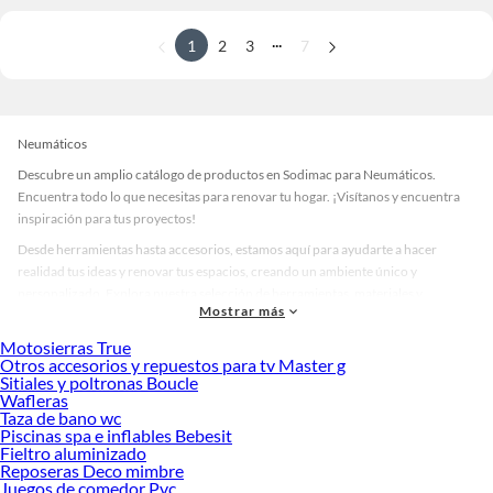
...
1
2
3
7
Neumáticos
Descubre un amplio catálogo de productos en Sodimac para Neumáticos.
Encuentra todo lo que necesitas para renovar tu hogar. ¡Visítanos y encuentra
inspiración para tus proyectos!
Desde herramientas hasta accesorios, estamos aquí para ayudarte a hacer
realidad tus ideas y renovar tus espacios, creando un ambiente único y
personalizado. Explora nuestra selección de herramientas, materiales y
Mostrar más
accesorios de calidad que te ayudarán a crear un espacio más tú.
Motosierras True
Desde remodelaciones hasta proyectos de decoración, estamos aquí para hacer
Otros accesorios y repuestos para tv Master g
tus ideas realidad. ¡Visítanos y encuentra todo lo que tenemos para ofrecerte en
Sitiales y poltronas Boucle
Neumáticos!
Wafleras
Taza de bano wc
Explora la variedad de productos de Neumáticos en Sodimac
Piscinas spa e inflables Bebesit
Fieltro aluminizado
Herramientas, materiales y accesorios de calidad para tus proyectos y
Reposeras Deco mimbre
renovación de espacios. ¡Visítanos y descubre todo lo que tenemos para
Juegos de comedor Pvc