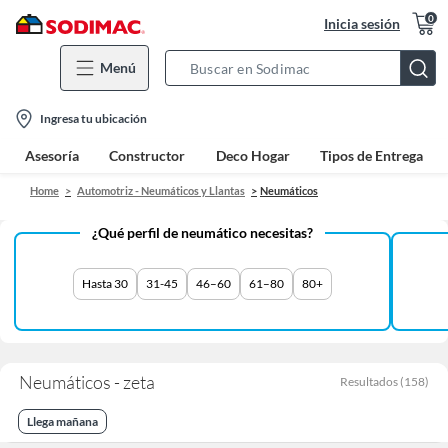
0
Inicia sesión
Menú
Search
Bar
location-
Ingresa tu ubicación
icon
Asesoría
Constructor
Deco Hogar
Tipos de Entrega
Home
Automotriz - Neumáticos y Llantas
Neumáticos
¿Qué perfil de neumático necesitas?
Hasta 30
31-45
46–60
61–80
80+
Neumáticos - zeta
Resultados
(
158
)
Llega mañana