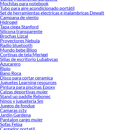
Mochilas para notebook
Encuentra una amplia variedad de productos de Neumáticos en Sodimac.
Tubo para aire acondicionado portátil
Encuentra todo lo necesario para tus proyectos de renovación y decoración.
Set de herramientas electricas e inalambricas Dewalt
¡Visítanos y haz tus ideas realidad!
Campana de viento
Hidrogel
Tapa ciega Stanford
Silicona transparente
Brochas Lizcal
Proyectores Nebula
Radio bluetooth
Mundo bebe Blloq
Cortinas de tela Meriggi
Sillas de escritorio Lubabycas
Azucarero
Ripio
Bano Roca
Disco para cortar ceramica
Juguetes Learning resources
Pintura para piscinas Epoxy
Calzas deportivas mujer
Stand up paddle Rebonec
Ninos y jugueteria Sm
Juegos de fondue
Camaras cctv
Jardin Gardena
Pantalon cargo mujer
Sofas Felpa
Cargador portatil