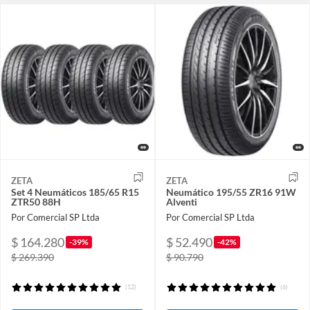
ZETA
ZETA
Set 4 Neumáticos 185/65 R15
Neumático 195/55 ZR16 91W
ZTR50 88H
Alventi
Por Comercial SP Ltda
Por Comercial SP Ltda
$ 164.280
$ 52.490
-39%
-42%
$ 269.390
$ 90.790
(12)
(6)