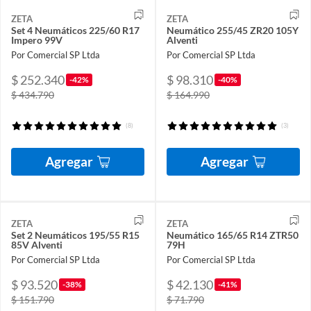
ZETA
ZETA
Set 4 Neumáticos 225/60 R17
Neumático 255/45 ZR20 105Y
Impero 99V
Alventi
Por Comercial SP Ltda
Por Comercial SP Ltda
$ 252.340
$ 98.310
-42%
-40%
$ 434.790
$ 164.990
(8)
(3)
Agregar
Agregar
ZETA
ZETA
Set 2 Neumáticos 195/55 R15
Neumático 165/65 R14 ZTR50
85V Alventi
79H
Por Comercial SP Ltda
Por Comercial SP Ltda
$ 93.520
$ 42.130
-38%
-41%
$ 151.790
$ 71.790