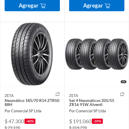
Agregar
Agregar
ZETA
ZETA
Neumático 185/70 R14 ZTR50
Set 4 Neumáticos 205/55
88H
ZR16 91W Alventi
Por Comercial SP Ltda
Por Comercial SP Ltda
$ 47.300
$ 191.060
-40%
-39%
$ 79.190
$ 314.790