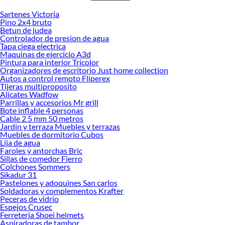
Sartenes Victoria
Desde remodelaciones hasta proyectos de decoración, estamos aquí para hacer
Pino 2x4 bruto
tus ideas realidad. ¡Visítanos y encuentra todo lo que tenemos para ofrecerte en
Betun de judea
Brochas!
Controlador de presion de agua
Tapa ciega electrica
Explora la variedad de productos de Brochas en Sodimac
Maquinas de ejercicio A3d
Pintura para interior Tricolor
Herramientas, materiales y accesorios de calidad para tus proyectos y
Organizadores de escritorio Just home collection
renovación de espacios. ¡Visítanos y descubre todo lo que tenemos para
Autos a control remoto Fliperex
ofrecerte!
Tijeras multiproposito
Alicates Wadfow
Encuentra una amplia variedad de productos de Brochas en Sodimac.
Parrillas y accesorios Mr grill
Encuentra todo lo necesario para tus proyectos de renovación y decoración.
Bote inflable 4 personas
¡Visítanos y haz tus ideas realidad!
Cable 2 5 mm 50 metros
Jardin y terraza Muebles y terrazas
Muebles de dormitorio Cubos
Lija de agua
Faroles y antorchas Bric
Sillas de comedor Fierro
Colchones Sommers
Sikadur 31
Pastelones y adoquines San carlos
Soldadoras y complementos Krafter
Peceras de vidrio
Espejos Crusec
Ferreteria Shoei helmets
Aspiradoras de tambor