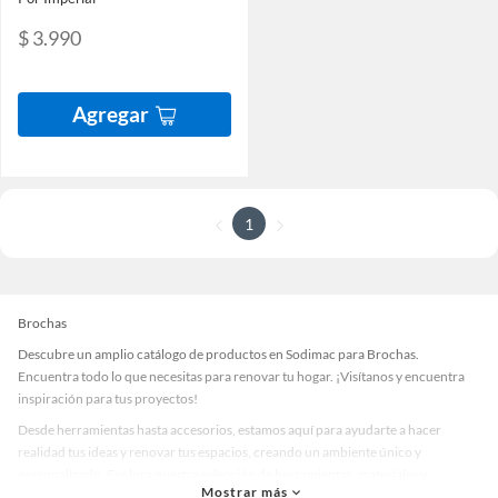
$ 3.990
Agregar
1
Brochas
Descubre un amplio catálogo de productos en Sodimac para Brochas.
Encuentra todo lo que necesitas para renovar tu hogar. ¡Visítanos y encuentra
inspiración para tus proyectos!
Desde herramientas hasta accesorios, estamos aquí para ayudarte a hacer
realidad tus ideas y renovar tus espacios, creando un ambiente único y
personalizado. Explora nuestra selección de herramientas, materiales y
Mostrar más
accesorios de calidad que te ayudarán a crear un espacio más tú.