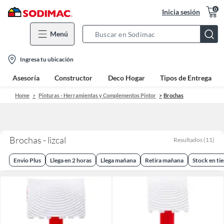
0
Inicia sesión
Menú
Search
Bar
location-
Ingresa tu ubicación
icon
Asesoría
Constructor
Deco Hogar
Tipos de Entrega
Home
Pinturas - Herramientas y Complementos Pintor
Brochas
Brochas - lizcal
Resultados
(
11
)
Envio Plus
Llega en 2 horas
Llega mañana
Retira mañana
Stock en ti