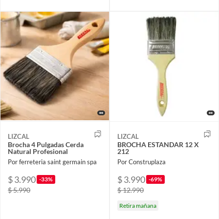
LIZCAL
LIZCAL
Brocha 4 Pulgadas Cerda
BROCHA ESTANDAR 12 X
Natural Profesional
212
Por ferreteria saint germain spa
Por Construplaza
$ 3.990
$ 3.990
-33%
-69%
$ 5.990
$ 12.990
Retira mañana