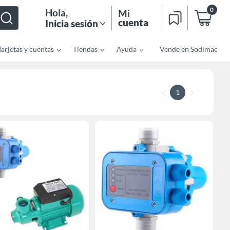
0
Hola
,
Mi
cuenta
Inicia sesión
Tarjetas y cuentas
Tiendas
Ayuda
Vende en Sodimac
1