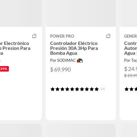
POWER PRO
GENER
r Electrónico
Controlador Eléctrico
Contr
 Presion Para
Presión 30A 3Hp Para
Autom
ua
Bomba Agua
Agua 
n
Por SODIMAC
Por To
$ 24.
$ 69.990
-39%
$ 59.9
(4)