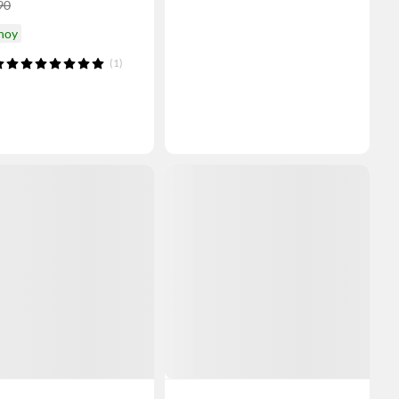
90
 hoy
(1)