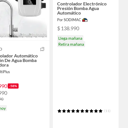
Controlador Electrónico
Presión Bomba Agua
Automático
Por SODIMAC
$ 138.990
Llega mañana
Retira mañana
O
olador Automático
ón De Agua Bomba
dora
tiPlus
990
-58%
990
90
 hoy
(11)