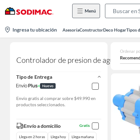
Menú
location-
Ingresa tu ubicación
Asesoría
Constructor
Deco Hogar
Tipos 
icon
Ordenar po
Recomend
Controlador de presion de agua
Tipo de Entrega
Nuevo
Envío gratis al comprar sobre $49.990 en
productos seleccionados.
Envío a domicilio
Gratis
Llega en 2 horas
Llega hoy
Llega mañana