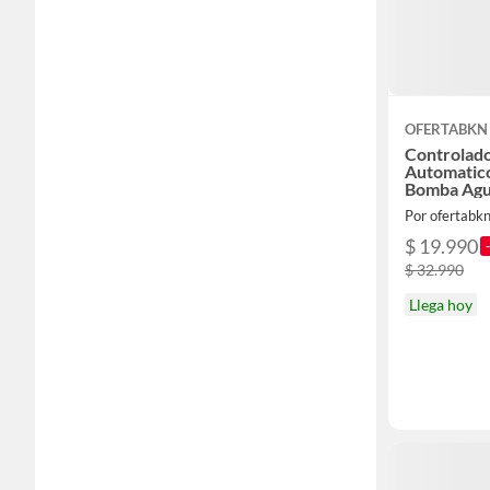
OFERTABKN
Controlado
Automatico
Bomba Ag
Por ofertabk
$ 19.990
$ 32.990
Llega hoy