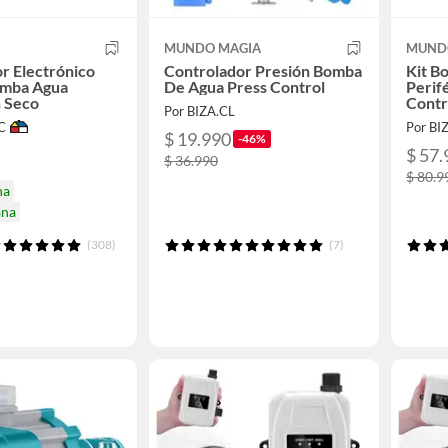
MUNDO MAGIA
MUND
r Electrónico
Controlador Presión Bomba
Kit B
omba Agua
De Agua Press Control
Perif
 Seco
Contr
Por BIZA.CL
C
Por BI
$ 19.990
-46%
$ 57.
$ 36.990
$ 80.9
na
ana
(308)
(7)