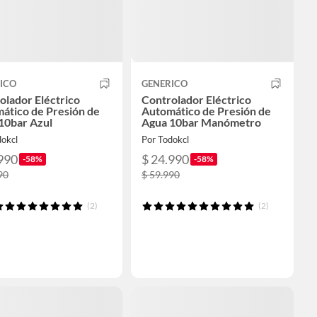
ICO
GENERICO
olador Eléctrico
Controlador Eléctrico
ático de Presión de
Automático de Presión de
10bar Azul
Agua 10bar Manómetro
dokcl
Por Todokcl
990
$ 24.990
-58%
-58%
90
$ 59.990
(2)
(2)