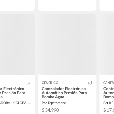
GENERICO
GENER
r Electrónico
Controlador Electrónico
Contr
 Presión Para
Automático Presión Para
Autom
ua
Bomba Agua
Bomb
Por IMPORTADORA JK GLOBAL SPA
Por Topstoreone
Por K
$ 34.990
$ 17.