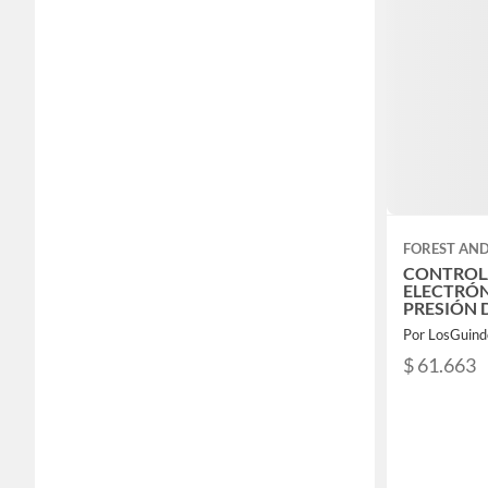
FOREST AN
CONTRO
ELECTRÓN
PRESIÓN 
PC7000 F
Por LosGuind
$ 61.663