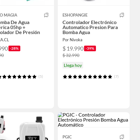
O MAGIA
ESHOPANGIE
omba De Agua
Controlador Electrónico
érica 05hp +
Automatico Presion Para
olador De Presión
Bomba Agua
ZA.CL
Por Nivoka
990
$ 19.990
-28%
-39%
90
$ 32.990
Llega hoy
(5)
(7)
PGIC