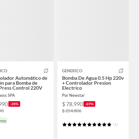
ICO
GENERICO
olador Automático de
Bomba De Agua 0.5 Hp 220v
ón para Bomba de
+ Controlador Presion
Press Control 220V
Electrico
poss SPA
Por Newstar
990
$ 78.990
-28%
-69%
90
$ 254.806
 hoy
(1)