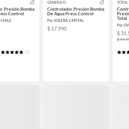
GENERICO
TOTAL
or Presión Bomba
Controlador Presión Bomba
Contr
ess Control
De Agua Press Control
Presi
Total
 CHILE
Por SOLERA CAPITAL
Por O
$ 17.990
$ 31.
$ 49.9
(1)