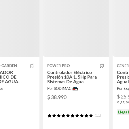
D GARDEN
POWER PRO
GENER
LADOR
Controlador Eléctrico
Contr
ICO DE
Presión 10A 1. 5Hp Para
Presi
DE AGUA
Sistemas De Agua
Agua 
OREST GARDEN
os
Por SODIMAC
Por Ex
$ 25.
$ 38.990
$ 35.9
Llega
(11)