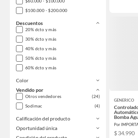
$60.000 - $100.000
$100.000 - $200.000
Descuentos
20% dcto y más
30% dcto y más
40% dcto y más
50% dcto y más
60% dcto y más
Color
Vendido por
Otros vendedores
(24)
GENERICO
Sodimac
(4)
Controlado
Automático
Bomba Ag
Calificación del producto
Oportunidad única
$ 34.990
Condición del producto