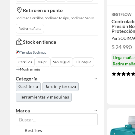
Retiro en un punto
BESTFLOW
Sodimac Cerrillos, Sodimac Maipú, Sodimac San Miguel, Sodimac El Bosque, Sodimac San Bernardo, Constructor Cantagallo, Sodimac Talagante, Sodimac San Fernando
Controlado
Presión B
Retira mañana
Protección
Por SODIMA
Stock en tienda
$ 24.990
Tiendas Sodimac
Llega maña
Cerrillos
Maipú
San Miguel
El Bosque
Retira mañ
Mostrar más
Categoría
Gasfitería
Jardín y terraza
Herramientas y máquinas
Marca
Bestflow