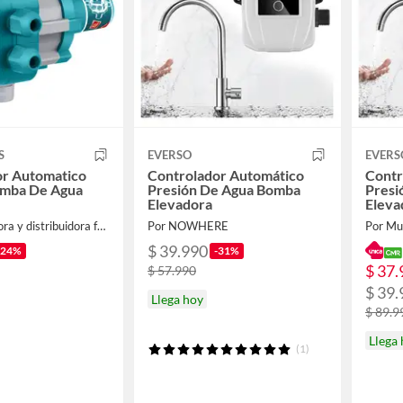
S
EVERSO
EVERS
or Automatico
Controlador Automático
Contr
omba De Agua
Presión De Agua Bomba
Presi
Elevadora
Eleva
Por importadora y distribuidora ferroelectronic spa
Por NOWHERE
Por Mul
$ 39.990
-24%
-31%
$ 37.
$ 57.990
$ 39.
Llega hoy
$ 89.9
Llega
(1)