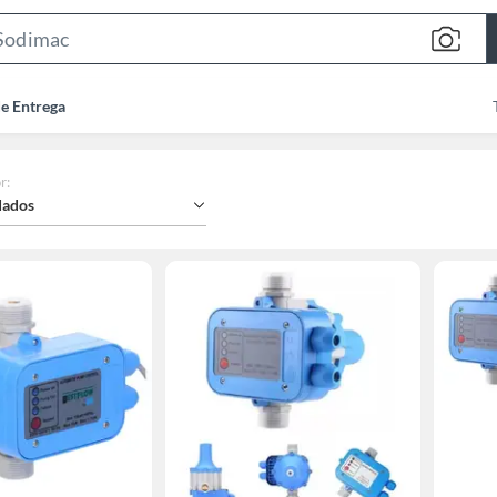
Search
Bar
de Entrega
r
:
ados