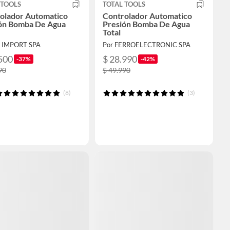
 TOOLS
TOTAL TOOLS
olador Automatico
Controlador Automatico
ón Bomba De Agua
Presión Bomba De Agua
Total
V IMPORT SPA
Por FERROELECTRONIC SPA
500
$ 28.990
-37%
-42%
90
$ 49.990
(8)
(3)