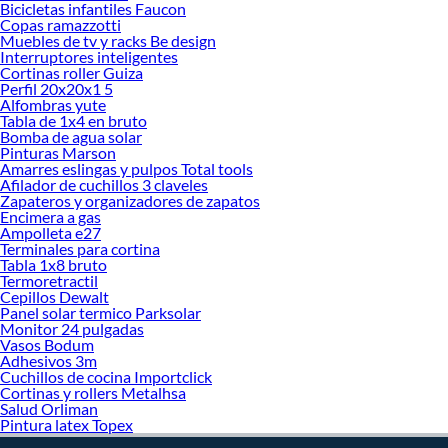
decoración. ¡Visítanos y haz tus ideas realidad!
Bicicletas infantiles Faucon
Copas ramazzotti
Muebles de tv y racks Be design
Interruptores inteligentes
Cortinas roller Guiza
Perfil 20x20x1 5
Alfombras yute
Tabla de 1x4 en bruto
Bomba de agua solar
Pinturas Marson
Amarres eslingas y pulpos Total tools
Afilador de cuchillos 3 claveles
Zapateros y organizadores de zapatos
Encimera a gas
Ampolleta e27
Terminales para cortina
Tabla 1x8 bruto
Termoretractil
Cepillos Dewalt
Panel solar termico Parksolar
Monitor 24 pulgadas
Vasos Bodum
Adhesivos 3m
Cuchillos de cocina Importclick
Cortinas y rollers Metalhsa
Salud Orliman
Pintura latex Topex