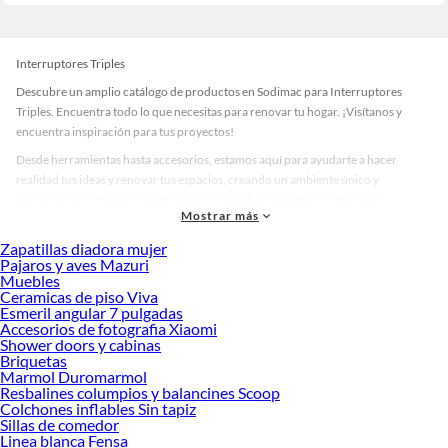
Interruptores Triples
Descubre un amplio catálogo de productos en Sodimac para Interruptores
Triples. Encuentra todo lo que necesitas para renovar tu hogar. ¡Visítanos y
encuentra inspiración para tus proyectos!
Desde herramientas hasta accesorios, estamos aquí para ayudarte a hacer
realidad tus ideas y renovar tus espacios, creando un ambiente único y
personalizado. Explora nuestra selección de herramientas, materiales y
Mostrar más
accesorios de calidad que te ayudarán a crear un espacio más tú.
Zapatillas diadora mujer
Desde remodelaciones hasta proyectos de decoración, estamos aquí para hacer
Pajaros y aves Mazuri
tus ideas realidad. ¡Visítanos y encuentra todo lo que tenemos para ofrecerte en
Muebles
Interruptores Triples!
Ceramicas de piso Viva
Esmeril angular 7 pulgadas
Explora la variedad de productos de Interruptores Triples en Sodimac
Accesorios de fotografia Xiaomi
Shower doors y cabinas
Herramientas, materiales y accesorios de calidad para tus proyectos y
Briquetas
renovación de espacios. ¡Visítanos y descubre todo lo que tenemos para
Marmol Duromarmol
ofrecerte!
Resbalines columpios y balancines Scoop
Colchones inflables Sin tapiz
Encuentra una amplia variedad de productos de Interruptores Triples en
Sillas de comedor
Sodimac. Encuentra todo lo necesario para tus proyectos de renovación y
Linea blanca Fensa