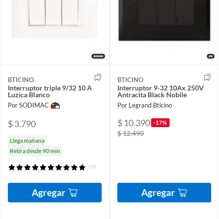
BTICINO
BTICINO
Interruptor triple 9/32 10 A
Interruptor 9-32 10Ax 250V
Luzica Blanco
Antracita Black Nobile
Por SODIMAC
Por Legrand Bticino
$ 10.390
$ 3.790
-17%
$ 12.490
Llega mañana
Retira desde 90 min
(11)
Agregar
Agregar