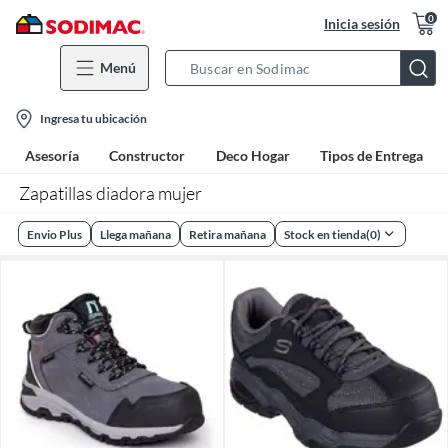
0
Inicia sesión
Menú
Search
Bar
location-
Ingresa tu ubicación
icon
Asesoría
Constructor
Deco Hogar
Tipos de Entrega
Zapatillas diadora mujer
Envio Plus
Llega mañana
Retira mañana
Stock en tienda
(
0
)