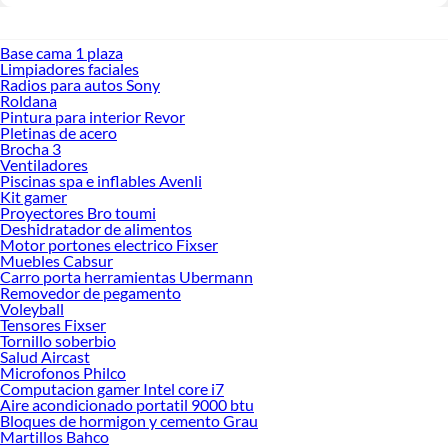
Base cama 1 plaza
Limpiadores faciales
Radios para autos Sony
Roldana
Pintura para interior Revor
Pletinas de acero
Brocha 3
Ventiladores
Piscinas spa e inflables Avenli
Kit gamer
Proyectores Bro toumi
Deshidratador de alimentos
Motor portones electrico Fixser
Muebles Cabsur
Carro porta herramientas Ubermann
Removedor de pegamento
Voleyball
Tensores Fixser
Tornillo soberbio
Salud Aircast
Microfonos Philco
Computacion gamer Intel core i7
Aire acondicionado portatil 9000 btu
Bloques de hormigon y cemento Grau
Martillos Bahco