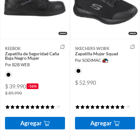
REEBOK
SKECHERS WORK
Zapatilla de Seguridad Caña
Zapatilla Mujer Squad
Baja Negro Mujer
Por SODIMAC
Por B2B WEB
$ 52.990
$ 39.990
-56%
$ 89.990
(9)
(9)
Agregar
Agregar