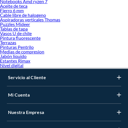
Notebooks Amd ryzen 7
Aceite de teca
Fierro 6 mm
Cable libre de halogeno
Aspiradoras verticales Thomas
Puzzles Mideer
Tablas de tapa
Vasos U de chile
Pintura fluorescente
Terrazas
Pinturas Pentrilo
Medias de compresion
Jabón líquido
Estantes Rimax
Nivel digital
Servicio al Cliente
Mi Cuenta
Nuestra Empresa