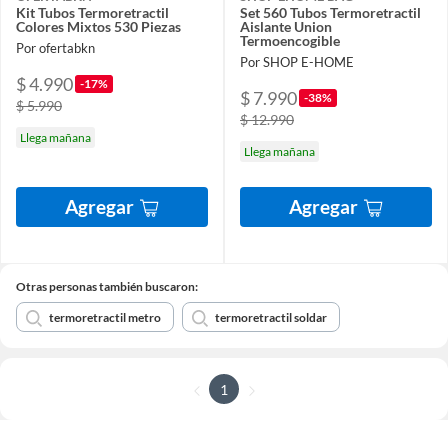
Kit Tubos Termoretractil
Set 560 Tubos Termoretractil
Colores Mixtos 530 Piezas
Aislante Union
Termoencogible
Por ofertabkn
Por SHOP E-HOME
$ 4.990
-17%
$ 7.990
-38%
$ 5.990
$ 12.990
Llega mañana
Llega mañana
Agregar
Agregar
Otras personas también buscaron:
termoretractil metro
termoretractil soldar
1