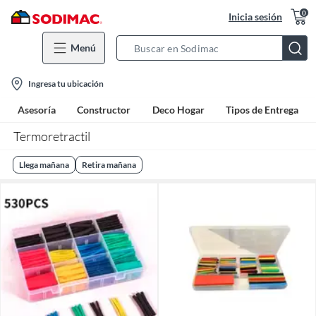
0
Inicia sesión
Menú
Search
Bar
location-
Ingresa tu ubicación
icon
Asesoría
Constructor
Deco Hogar
Tipos de Entrega
Termoretractil
Llega mañana
Retira mañana