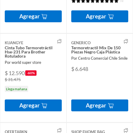
(1)
Agregar
Agregar
KUANGYE
GENERICO
Cinta Tubo Termoretráctil
Termoretractil Mix De 150
Hse-231 Para Brother
Piezas Negro Caja Plástica
Rotuladora
Por Centro Comercial Chile Smile
Por world super store
$ 6.648
$ 12.590
-60%
$ 31.475
Llega mañana
Agregar
Agregar
OFERTABKN
SHOP EHOME BAG