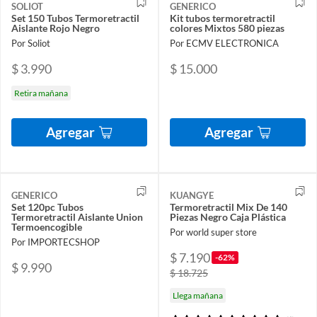
SOLIOT
GENERICO
Set 150 Tubos Termoretractil
Kit tubos termoretractil
Aislante Rojo Negro
colores Mixtos 580 piezas
Por Soliot
Por ECMV ELECTRONICA
$ 3.990
$ 15.000
Retira mañana
Agregar
Agregar
GENERICO
KUANGYE
Set 120pc Tubos
Termoretractil Mix De 140
Termoretractil Aislante Union
Piezas Negro Caja Plástica
Termoencogible
Por world super store
Por IMPORTECSHOP
$ 7.190
-62%
$ 9.990
$ 18.725
Llega mañana