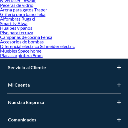
Nivel laser Dewalt
Peceras de vidrio
Arena para gatos Traper
Griferia para bano Teka
Alfombras Rugs cl
Smart tv Aiwa
Huaipes y panos
Piso para terraza
Campanas de cocina Fensa
Accesorios de bombas
Diferencial electrico Schneider electric
Muebles Space home
Placa carpintera 9mm
Servicio al Cliente
Mi Cuenta
Nuestra Empresa
Comunidades