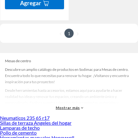
Agregar
1
Mesas de centro
Descubre un amplio catálogo de productos en Sodimac para Mesas de centro.
Encuentra todo lo que necesitas para renovar tu hogar. ¡Visítanos y encuentra
inspiración para tus proyectos!
Desde herramientas hasta accesorios, estamos aquí para ayudarte a hacer
realidad tus ideas y renovar tus espacios, creando un ambiente único y
personalizado. Explora nuestra selección de herramientas, materiales y
Mostrar más
accesorios de calidad que te ayudarán a crear un espacio más tú.
Neumaticos 235 65 r17
Desde remodelaciones hasta proyectos de decoración, estamos aquí para hacer
Sillas de terraza Angeles del hogar
tus ideas realidad. ¡Visítanos y encuentra todo lo que tenemos para ofrecerte en
Lamparas de techo
Mesas de centro!
Pollo de cemento
Herramientas manuales Honeywell