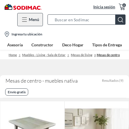
0
Inicia sesión
Menú
Search
Bar
location-
Ingresa tu ubicación
icon
Asesoría
Constructor
Deco Hogar
Tipos de Entrega
Home
Muebles - Living - Sala de Estar
Mesas de living
Mesas de centro
Mesas de centro - muebles nativa
Resultados
(
9
)
Envío gratis