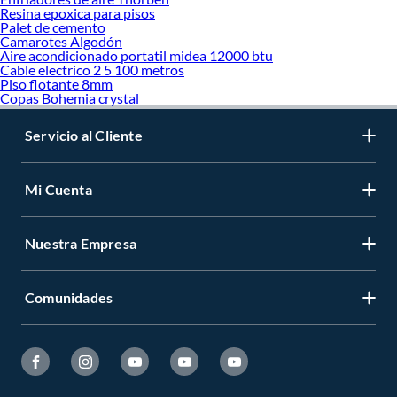
Resina epoxica para pisos
Palet de cemento
Camarotes Algodón
Aire acondicionado portatil midea 12000 btu
Cable electrico 2 5 100 metros
Piso flotante 8mm
Copas Bohemia crystal
Servicio al Cliente
Mi Cuenta
Nuestra Empresa
Comunidades