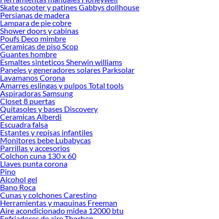
Explora la variedad de productos de Mesas de centro en Sodimac
Skate scooter y patines Gabbys dollhouse
Persianas de madera
Herramientas, materiales y accesorios de calidad para tus proyectos y
Lampara de pie cobre
renovación de espacios. ¡Visítanos y descubre todo lo que tenemos para
Shower doors y cabinas
ofrecerte!
Poufs Deco mimbre
Ceramicas de piso Scop
Encuentra una amplia variedad de productos de Mesas de centro en Sodimac.
Guantes hombre
Encuentra todo lo necesario para tus proyectos de renovación y decoración.
Esmaltes sinteticos Sherwin williams
¡Visítanos y haz tus ideas realidad!
Paneles y generadores solares Parksolar
Lavamanos Corona
Amarres eslingas y pulpos Total tools
Aspiradoras Samsung
Closet 8 puertas
Quitasoles y bases Discovery
Ceramicas Alberdi
Escuadra falsa
Estantes y repisas infantiles
Monitores bebe Lubabycas
Parrillas y accesorios
Colchon cuna 130 x 60
Llaves punta corona
Pino
Alcohol gel
Bano Roca
Cunas y colchones Carestino
Herramientas y maquinas Freeman
Aire acondicionado midea 12000 btu
Enfriadores de aire Thorben