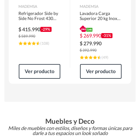
MADEMSA
MADEMSA
Refrigerador Side by
Lavadora Carga
Side No Frost 430
Superior 20 kg Inox
Litros Negro
MDWMT20S
MAS430B
$
415.990
-29%
$
269.990
-31%
$
589.990
$
279.990
(
108
)
$
392.990
(
49
)
Ver producto
Ver producto
Muebles y Deco
Miles de muebles con estilos, diseños y formas únicas para
darle a tus espacios un look soñado