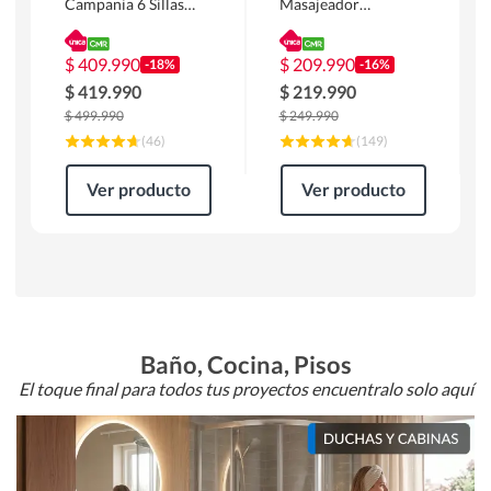
Campania 6 Sillas
Masajeador
Mesa Rectangular
Calentador 1 cuerpo
180 x 90 x 76 cm
Atlanta 91x101x94
Café
cm Negro
$
409.990
$
209.990
-18%
-16%
$
419.990
$
219.990
$
499.990
$
249.990
(
46
)
(
149
)
Ver producto
Ver producto
Baño, Cocina, Pisos
El toque final para todos tus proyectos encuentralo solo aquí