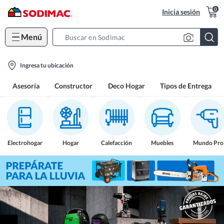
0
Inicia sesión
Menú
Search
Bar
location-
Ingresa tu ubicación
icon
Asesoría
Constructor
Deco Hogar
Tipos de Entrega
Electrohogar
Hogar
Calefacción
Muebles
Mundo Pro