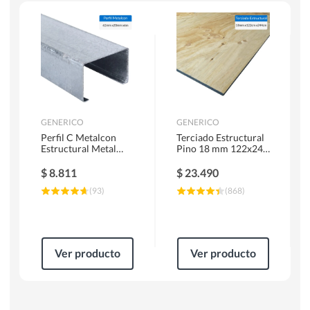
Escaleras
Soldadoras
Herramientas Manuales
Sierras Circulares
GENERICO
GENERICO
Perfil C Metalcon
Terciado Estructural
Estructural Metal
Pino 18 mm 122x244
62x20x0.85 mm 6 m
cm
$
8.811
$
23.490
(
93
)
(
868
)
Ver producto
Ver producto