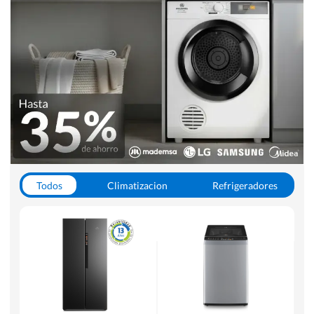
Todos
Climatizacion
Refrigeradores
Lavado y Secado
Cocinas
Aspiradoras
Hornos y Microondas
Otros