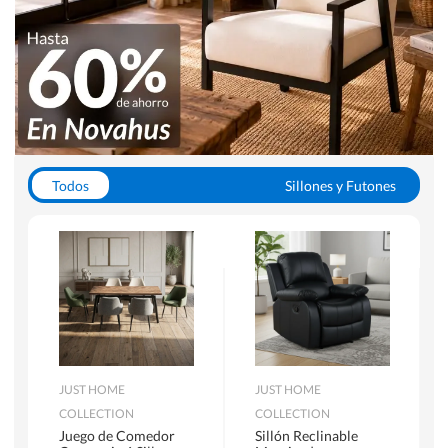
Todos
Sillones y Futones
Juegos de Comedor
Lamparas
Closets
Escritorios y Sillas PC
Racks y Muebles TV
Alfombras
JUST HOME
JUST HOME
COLLECTION
COLLECTION
Juego de Comedor
Sillón Reclinable