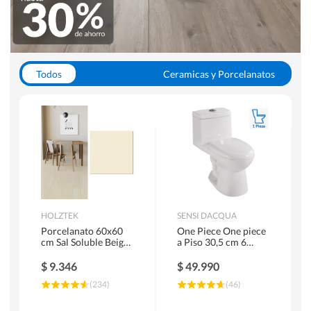
Todos
Ceramicas y Porcelanatos
Calefont y Termos
Pisos Vinilicos
WC y Sanitarios
Pisos Flotantes y Laminados
Pinturas
Duchas y Mamparas
HOLZTEK
SENSI DACQUA
Porcelanato 60x60
One Piece One piece
cm Sal Soluble Beige
a Piso 30,5 cm 6
1.44 m2
Litros Riva Blanco
$
9.346
$
49.990
(
234
)
(
46
)