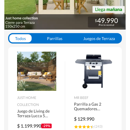
Todos
Parrillas
Juegos de Terraza
Toldos
JUST HOME
MR BEEF
Parrilla a Gas 2
COLLECTION
Quemadores
Juego de Living de
Bandejas Laterales
Terraza Lucca 5
$
129.990
Personas Natural
$
1.199.990
-29%
(
243
)