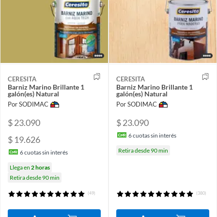
CERESITA
CERESITA
Barniz Marino Brillante 1
Barniz Marino Brillante 1
galón(es) Natural
galón(es) Natural
Por SODIMAC
Por SODIMAC
$ 23.090
$ 23.090
6
cuotas sin interés
$ 19.626
Retira desde 90 min
6
cuotas sin interés
Llega en
2 horas
Retira desde 90 min
(49)
(380)