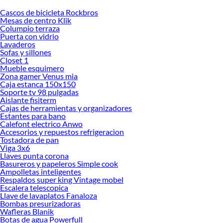
Cascos de bicicleta Rockbros
Desde remodelaciones hasta proyectos de decoración, estamos aquí para hacer
Mesas de centro Klik
tus ideas realidad. ¡Visítanos y encuentra todo lo que tenemos para ofrecerte en
Columpio terraza
Barnices!
Puerta con vidrio
Lavaderos
Explora la variedad de productos de Barnices en Sodimac
Sofas y sillones
Closet 1
Herramientas, materiales y accesorios de calidad para tus proyectos y
Mueble esquimero
renovación de espacios. ¡Visítanos y descubre todo lo que tenemos para
Zona gamer Venus mia
ofrecerte!
Caja estanca 150x150
Soporte tv 98 pulgadas
Encuentra una amplia variedad de productos de Barnices en Sodimac.
Aislante fisiterm
Encuentra todo lo necesario para tus proyectos de renovación y decoración.
Cajas de herramientas y organizadores
¡Visítanos y haz tus ideas realidad!
Estantes para bano
Calefont electrico Anwo
Accesorios y repuestos refrigeracion
Tostadora de pan
Viga 3x6
Llaves punta corona
Basureros y papeleros Simple cook
Ampolletas inteligentes
Respaldos super king Vintage mobel
Escalera telescopica
Llave de lavaplatos Fanaloza
Bombas presurizadoras
Wafleras Blanik
Botas de agua Powerfull