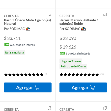
CERESITA
CERESITA
Barniz Ópaco Mate 1 galón(es)
Barniz Marino Brillante 1
Natural
galón(es) Roble
Por SODIMAC
Por SODIMAC
$ 33.711
$ 23.090
6
cuotas sin interés
$ 19.626
Retira mañana
6
cuotas sin interés
Llega en
2 horas
Retira desde 90 min
(8)
(18)
Agregar
Agregar
CERESITA
CERESITA