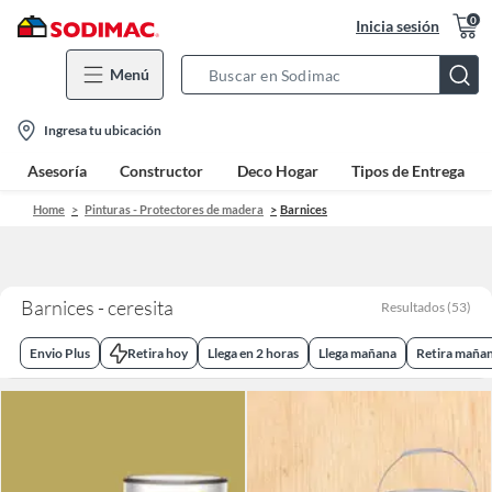
0
Inicia sesión
Menú
Search
Bar
location-
Ingresa tu ubicación
icon
Asesoría
Constructor
Deco Hogar
Tipos de Entrega
Home
Pinturas - Protectores de madera
Barnices
Barnices - ceresita
Resultados
(
53
)
Envio Plus
Retira hoy
Llega en 2 horas
Llega mañana
Retira maña