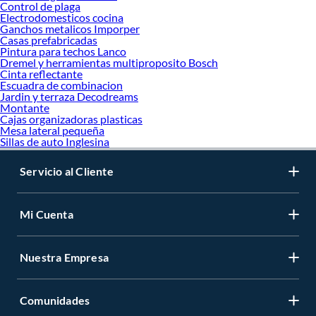
Control de plaga
Electrodomesticos cocina
Ganchos metalicos Imporper
Casas prefabricadas
Pintura para techos Lanco
Dremel y herramientas multiproposito Bosch
Cinta reflectante
Escuadra de combinacion
Jardin y terraza Decodreams
Montante
Cajas organizadoras plasticas
Mesa lateral pequeña
Sillas de auto Inglesina
Servicio al Cliente
Mi Cuenta
Nuestra Empresa
Comunidades