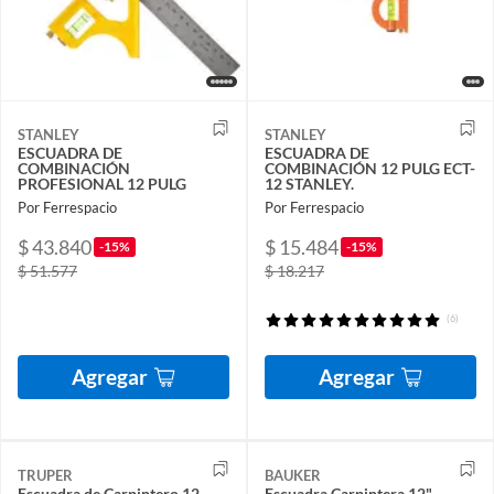
STANLEY
STANLEY
ESCUADRA DE
ESCUADRA DE
COMBINACIÓN
COMBINACIÓN 12 PULG ECT-
PROFESIONAL 12 PULG
12 STANLEY.
Por Ferrespacio
Por Ferrespacio
$ 43.840
$ 15.484
-15%
-15%
$ 51.577
$ 18.217
(6)
Agregar
Agregar
TRUPER
BAUKER
Escuadra de Carpintero 12
Escuadra Carpintera 12"