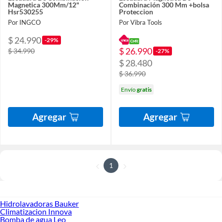
Magnetica 300Mm/12"
Combinación 300 Mm +bolsa
Hsr530255
Proteccion
Por INGCO
Por Vibra Tools
$ 24.990
-29%
$ 26.990
$ 34.990
-27%
$ 28.480
$ 36.990
Envío
gratis
Agregar
Agregar
1
Hidrolavadoras Bauker
Climatizacion Innova
Bomba de agua Leo