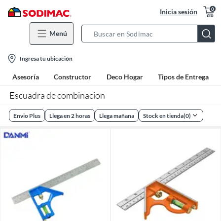
0
Inicia sesión
Menú
Search
Bar
location-
Ingresa tu ubicación
icon
Asesoría
Constructor
Deco Hogar
Tipos de Entrega
Escuadra de combinacion
Envio Plus
Llega en 2 horas
Llega mañana
Stock en tienda
(
0
)