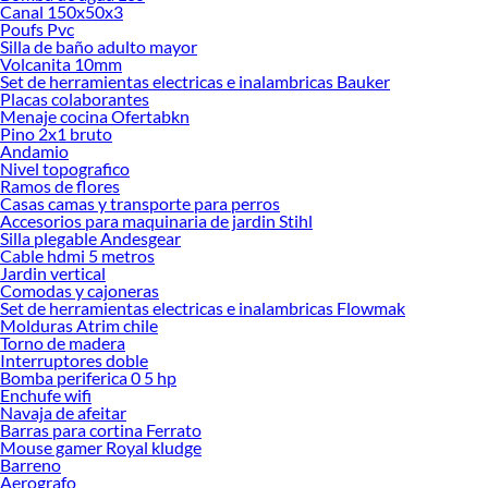
Canal 150x50x3
Poufs Pvc
Silla de baño adulto mayor
Volcanita 10mm
Set de herramientas electricas e inalambricas Bauker
Placas colaborantes
Menaje cocina Ofertabkn
Pino 2x1 bruto
Andamio
Nivel topografico
Ramos de flores
Casas camas y transporte para perros
Accesorios para maquinaria de jardin Stihl
Silla plegable Andesgear
Cable hdmi 5 metros
Jardin vertical
Comodas y cajoneras
Set de herramientas electricas e inalambricas Flowmak
Molduras Atrim chile
Torno de madera
Interruptores doble
Bomba periferica 0 5 hp
Enchufe wifi
Navaja de afeitar
Barras para cortina Ferrato
Mouse gamer Royal kludge
Barreno
Aerografo