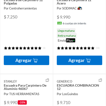
Pulgadas
Acero
Por Centroherramientas
Por SODIMAC
$ 7.250
$ 9.990
6
cuotas sin interés
Llega mañana
Retira mañana
Envío
Plus
+
(1)
(11)
Agregar
Agregar
STANLEY
GENERICO
Escuadra Para Carpintero De
ESCUADRA COMBINACION
Aluminio 46067
12
Por TUS HERRAMIENTAS
Por LosGuindos
$ 9.990
$ 9.710
-33%