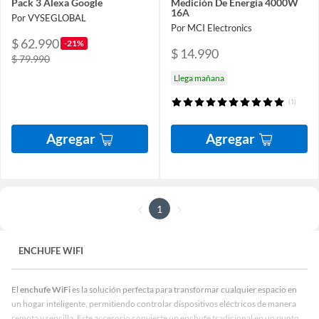
Pack 3 Alexa Google
Medición De Energía 4000W
16A
Por VYSEGLOBAL
Por MCI Electronics
$ 62.990
-21%
$ 14.990
$ 79.990
Llega mañana
(1)
Agregar
Agregar
1
ENCHUFE WIFI
El
enchufe WiFi
es la solución perfecta para transformar cualquier espacio en
un hogar inteligente, permitiendo controlar dispositivos eléctricos de manera
remota y sencilla. Este accesorio convierte un enchufe tradicional en un punto