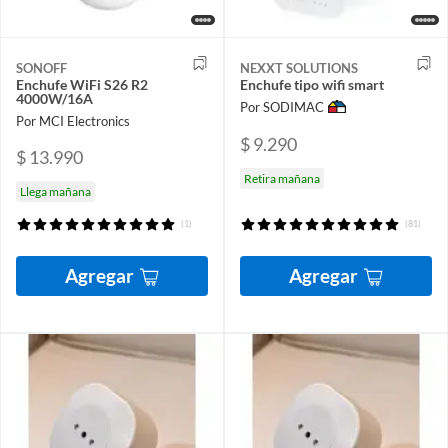
SONOFF
NEXXT SOLUTIONS
Enchufe WiFi S26 R2
Enchufe tipo wifi smart
4000W/16A
Por SODIMAC
Por MCI Electronics
$ 9.290
$ 13.990
Retira mañana
Llega mañana
(1)
(81)
Agregar
Agregar