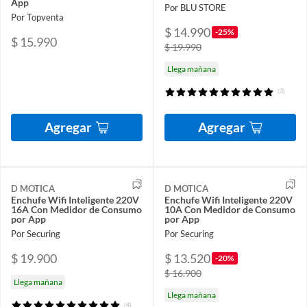
App
Por BLU STORE
Por Topventa
$ 14.990
-25%
$ 15.990
$ 19.990
Llega mañana
(3)
Agregar
Agregar
D MOTICA
D MOTICA
Enchufe Wifi Inteligente 220V
Enchufe Wifi Inteligente 220V
16A Con Medidor de Consumo
10A Con Medidor de Consumo
por App
por App
Por Securing
Por Securing
$ 19.900
$ 13.520
-20%
$ 16.900
Llega mañana
Llega mañana
(4)