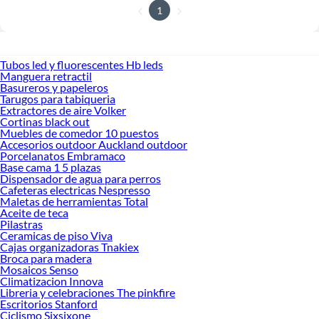
1
Tubos led y fluorescentes Hb leds
Manguera retractil
Basureros y papeleros
Tarugos para tabiqueria
Extractores de aire Volker
Cortinas black out
Muebles de comedor 10 puestos
Accesorios outdoor Auckland outdoor
Porcelanatos Embramaco
Base cama 1 5 plazas
Dispensador de agua para perros
Cafeteras electricas Nespresso
Maletas de herramientas Total
Aceite de teca
Pilastras
Ceramicas de piso Viva
Cajas organizadoras Tnakiex
Broca para madera
Mosaicos Senso
Climatizacion Innova
Libreria y celebraciones The pinkfire
Escritorios Stanford
Ciclismo Sixsixone