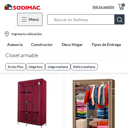
0
Inicia sesión
Menú
Search
Bar
location-
Ingresa tu ubicación
icon
Asesoría
Constructor
Deco Hogar
Tipos de Entrega
Closet armable
Envio Plus
Llega hoy
Llega mañana
Retira mañana