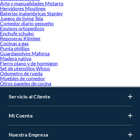
Arte y manualidades Motarro
Hervidores Moulinex
Baterias inalambricas Stanley
Juegos de living Tela
Comedor diario pequeño
Equipos ortopedicos
Enchufe schuko
Reposeras Klimber
Cocinas a gas
Punta phillips
Guardapolvos Maforsa
Madera nativa
Fierro plano y de hormigon
Set de utensilios Winco
Odometro de rueda
Muebles de comedor
Otros papeles de cocina
Servicio al Cliente
Mi Cuenta
Nuestra Empresa