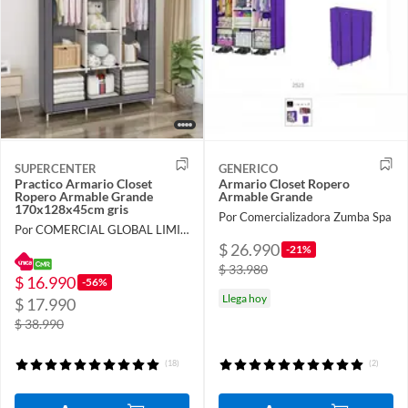
SUPERCENTER
GENERICO
Practico Armario Closet
Armario Closet Ropero
Ropero Armable Grande
Armable Grande
170x128x45cm gris
Por Comercializadora Zumba Spa
Por COMERCIAL GLOBAL LIMITADA
$ 26.990
-21%
$ 33.980
$ 16.990
-56%
Llega hoy
$ 17.990
$ 38.990
(18)
(2)