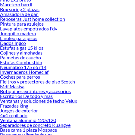
renovación de espacios. ¡Visítanos y descubre todo lo que tenemos para
Macetero barril
ofrecerte!
Box spring 2 plazas
Amasadora de pan
Encuentra una amplia variedad de productos de Guardapolvos en Sodimac.
Reposeras Just home collection
Encuentra todo lo necesario para tus proyectos de renovación y decoración.
Pintura para azulejos
¡Visítanos y haz tus ideas realidad!
Lavaplatos empotrados Fdv
Junquillo madera
Linoleo para pisos
Dados Ingco
Estufas a gas 15 kilos
Cojines y almohadas
Palmetas de caucho
Estufas Combustión
Neumatico 175 65 r14
Invernaderos Homeclaf
Coches para perros
Fieltros y protectores de piso Scotch
Mdf Masisa
Botiquines extintores y accesorios
Escritorios De todo y mas
Ventanas y soluciones de techo Velux
Frazadas king
Juegos de exterior
4x4 cepillado
Ventana aluminio 120x120
Separadores de concreto Kuangye
Base cama 1 plaza Mospace
Barreagua y limpiavidrios