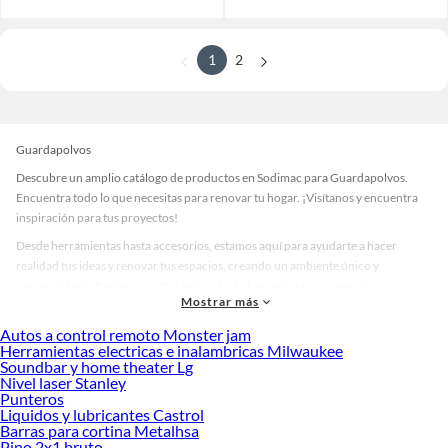
1
2
Guardapolvos
Descubre un amplio catálogo de productos en Sodimac para Guardapolvos.
Encuentra todo lo que necesitas para renovar tu hogar. ¡Visítanos y encuentra
inspiración para tus proyectos!
Desde herramientas hasta accesorios, estamos aquí para ayudarte a hacer
realidad tus ideas y renovar tus espacios, creando un ambiente único y
personalizado. Explora nuestra selección de herramientas, materiales y
Mostrar más
accesorios de calidad que te ayudarán a crear un espacio más tú.
Autos a control remoto Monster jam
Desde remodelaciones hasta proyectos de decoración, estamos aquí para hacer
Herramientas electricas e inalambricas Milwaukee
tus ideas realidad. ¡Visítanos y encuentra todo lo que tenemos para ofrecerte en
Soundbar y home theater Lg
Guardapolvos!
Nivel laser Stanley
Punteros
Explora la variedad de productos de Guardapolvos en Sodimac
Liquidos y lubricantes Castrol
Barras para cortina Metalhsa
Herramientas, materiales y accesorios de calidad para tus proyectos y
Pino 2x1 bruto