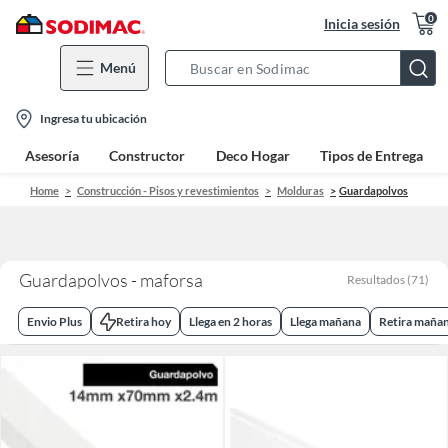
0
Inicia sesión
Menú
Search
Bar
location-
Ingresa tu ubicación
icon
Asesoría
Constructor
Deco Hogar
Tipos de Entrega
Home
Construcción - Pisos y revestimientos
Molduras
Guardapolvos
Guardapolvos - maforsa
Resultados
(
71
)
Envio Plus
Retira hoy
Llega en 2 horas
Llega mañana
Retira maña