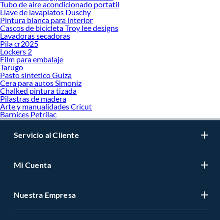
Tubo de aire acondicionado portatil
Llave de lavaplatos Duschy
Pintura blanca para interior
Cascos de bicicleta Troy lee designs
Lavadoras secadoras
Pila cr2025
Lockers 2
Film para embalaje
Tarugo
Pasto sintetico Guiza
Cera para autos Simoniz
Chalked pintura tizada
Pilastras de madera
Arte y manualidades Cricut
Barnices Petrilac
Servicio al Cliente
Mi Cuenta
Nuestra Empresa