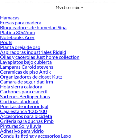
personalizado. Explora nuestra selección de herramientas, materiales y
Mostrar más
accesorios de calidad que te ayudarán a crear un espacio más tú.
Hamacas
Desde remodelaciones hasta proyectos de decoración, estamos aquí para hacer
Fresas para madera
tus ideas realidad. ¡Visítanos y encuentra todo lo que tenemos para ofrecerte en
Bloqueadores de humedad Sipa
Guardapolvos!
Platina 30x2mm
Notebooks Acer
Explora la variedad de productos de Guardapolvos en Sodimac
Poufs
Planta oreja de oso
Herramientas, materiales y accesorios de calidad para tus proyectos y
Aspiradoras industriales Ridgid
renovación de espacios. ¡Visítanos y descubre todo lo que tenemos para
Ollas y cacerolas Just home collection
ofrecerte!
Lavaplatos bajo cubierta
Lamparas Carold stevens
Encuentra una amplia variedad de productos de Guardapolvos en Sodimac.
Ceramicas de piso Antik
Encuentra todo lo necesario para tus proyectos de renovación y decoración.
Organizadores de closet Kutz
¡Visítanos y haz tus ideas realidad!
Camara de seguridad Irm
Hoja sierra caladora
Carbones para esmeril
Sartenes Berlinger haus
Cortinas black out
Puertas de interior Igal
Caja estanca 100x100
Accesorios para bicicleta
Griferia para duchas Pmb
Pinturas Sol y lluvia
Adhesivo para vidrio
Conduits fitting y accesorios Lexo