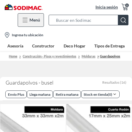
0
Inicia sesión
Menú
Search
Bar
location-
Ingresa tu ubicación
icon
Asesoría
Constructor
Deco Hogar
Tipos de Entrega
Home
Construcción - Pisos y revestimientos
Molduras
Guardapolvos
Guardapolvos - busel
Resultados
(
16
)
Envio Plus
Llega mañana
Retira mañana
Stock en tienda
(
0
)