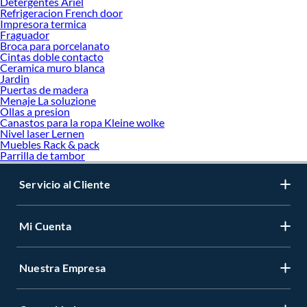
Detergentes Ariel
Refrigeracion French door
Impresora termica
Fraguador
Broca para porcelanato
Cintas doble contacto
Ceramica muro blanca
Jardin
Puertas de madera
Menaje La soluzione
Ollas a presion
Canastos para la ropa Kleine wolke
Nivel laser Lernen
Muebles Rack & pack
Parrilla de tambor
Servicio al Cliente
Mi Cuenta
Nuestra Empresa