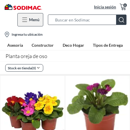
0
Inicia sesión
Menú
Search
Bar
location-
Ingresa tu ubicación
icon
Asesoría
Constructor
Deco Hogar
Tipos de Entrega
Planta oreja de oso
Stock en tienda
(
0
)