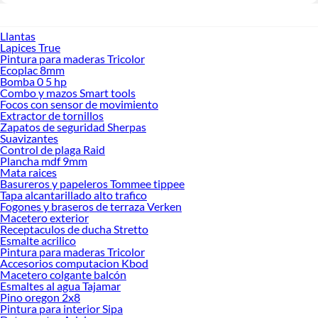
Llantas
Lapices True
Pintura para maderas Tricolor
Ecoplac 8mm
Bomba 0 5 hp
Combo y mazos Smart tools
Focos con sensor de movimiento
Extractor de tornillos
Zapatos de seguridad Sherpas
Suavizantes
Control de plaga Raid
Plancha mdf 9mm
Mata raices
Basureros y papeleros Tommee tippee
Tapa alcantarillado alto trafico
Fogones y braseros de terraza Verken
Macetero exterior
Receptaculos de ducha Stretto
Esmalte acrilico
Pintura para maderas Tricolor
Accesorios computacion Kbod
Macetero colgante balcón
Esmaltes al agua Tajamar
Pino oregon 2x8
Pintura para interior Sipa