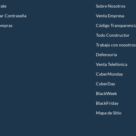
os de nivel profesional
rate
Sobre Nosotros
mbor portátil
ar Contraseña
Venta Empresa
compactas, generalmente fabricadas con tambores de menor tamaño (entre 30 y 80 litros)
patas plegables y asas de transporte.
ompras
Código Transparenci
Todo Constructor
 transportar
Trabajo con nosotros
 y compacta
para viajes y actividades al aire libre
Defensoría
 Construcción: ¿Qué Buscar en una Buena Parrilla de Tambor?
Venta Telefónica
una parrilla de tambor depende en gran medida de los materiales utilizados en su fabric
CyberMonday
 tu decisión de compra.
CyberDay
uerpo
BlackWeek
aterial
Durabilidad
Retención de calor
BlackFriday
rbono
Alta
Muy buena
Mapa de Sitio
able
Muy alta
Buena
ido
Excelente
Excelente