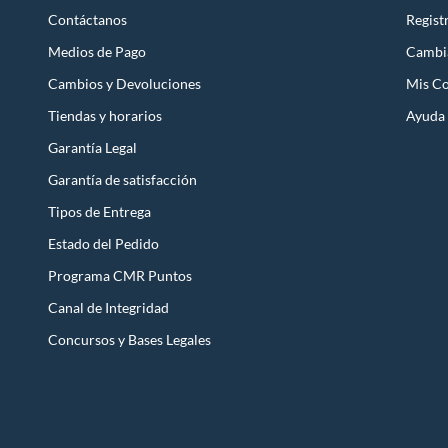
Resultad
Contáctanos
Regist
Parrilla de ta
Medios de Pago
Cambi
Son versiones 
Cambios y Devoluciones
Suelen incluir 
Mis C
Ventajas:
Tiendas y horarios
Ayuda
Fácil de
Garantía Legal
Liviana
Perfecta 
Garantía de satisfacción
Materiales y
Tipos de Entrega
La calidad de 
Estado del Pedido
antes de tomar
Programa CMR Puntos
Material del c
Canal de Integridad
M
Concursos y Bases Legales
Acero al ca
Acero inoxid
Hierro fund