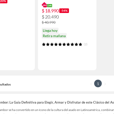
-20%
$ 18.990
-54%
$ 20.490
$ 40.990
Llega hoy
Retira mañana
(2)
1
sultados
ambor: La Guía Definitiva para Elegir, Armar y Disfrutar de este Clásico del A
 tambor se ha convertido en un ícono de la cultura del asado en Latinoamérica, combin