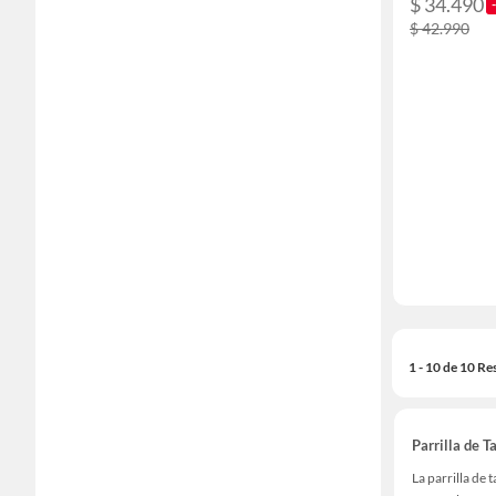
$ 34.490
$ 42.990
1 - 10 de 10 Re
Parrilla de T
La parrilla de