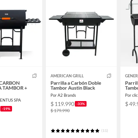
AMERICAN GRILL
GENER
 CARBON
Parrilla a Carbón Doble
Parri
 TAMBOR +
Tambor Austin Black
Tambo
Por A2 Brands
Por cli
VENTUS SPA
$ 119.990
$ 49.
-33%
-19%
$ 179.990
(11)