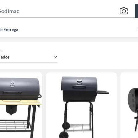
Search
Bar
de Entrega
r
:
ados