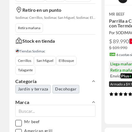
Retiro en un punto
MR BEEF
Sodimac Cerrillos, Sodimac San Miguel, Sodimac El Bosque, Sodimac Talagante
Parrilla a
con Termó
Retira mañana
Por SODIMA
Stock en tienda
$ 89.990
$ 109.990
Tiendas Sodimac
6
cuotas si
Cerrillos
San Miguel
El Bosque
Llega maña
Retira mañ
Talagante
Envío
Plus
+
Categoría
Armado a $9
Jardín y terraza
Decohogar
Marca
Mr beef
American grill