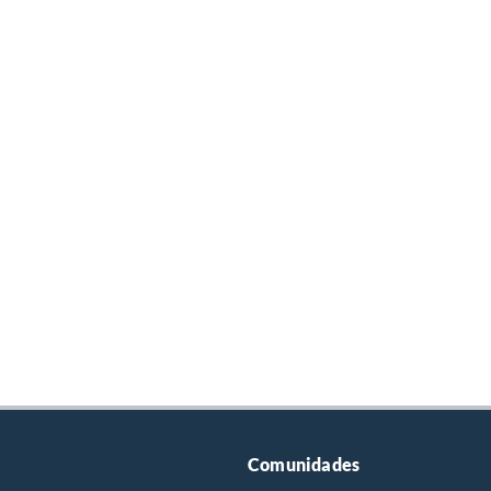
La mitad superior funciona como tapa y la inferior como cámara de cocción. Es
unciona como caja de fuego. Esto permite generar humo indirecto para
Comunidades