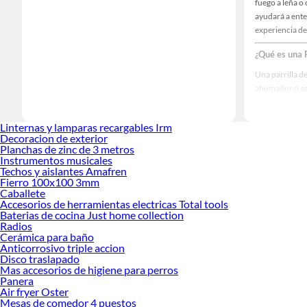
fuego a leña o
ayudará a ente
experiencia de
¿Qué es una 
Una parrilla d
ahumador o asa
ahumado que l
Origen y popu
Linternas y lamparas recargables Irm
Decoracion de exterior
El concepto de
Planchas de zinc de 3 metros
que una forma 
Instrumentos musicales
calidad y acce
Techos y aislantes Amafren
Fierro 100x100 3mm
Hoy en día, la
Caballete
recolectoras d
Accesorios de herramientas electricas Total tools
Baterias de cocina Just home collection
Radios
Tipos de Par
Cerámica para baño
No todas las pa
Anticorrosivo triple accion
Disco traslapado
presentamos la
Mas accesorios de higiene para perros
Parrilla de ta
Panera
Air fryer Oster
Es el modelo má
Mesas de comedor 4 puestos