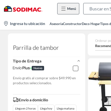
Menú
location-
Ingresa tu ubicación
Asesoría
Constructor
Deco Hogar
Tipos 
icon
Ordenar po
Recomend
Parrilla de tambor
Tipo de Entrega
Nuevo
Envío gratis al comprar sobre $49.990 en
productos seleccionados.
Envío a domicilio
Llega en 2 horas
Llega hoy
Llega mañana