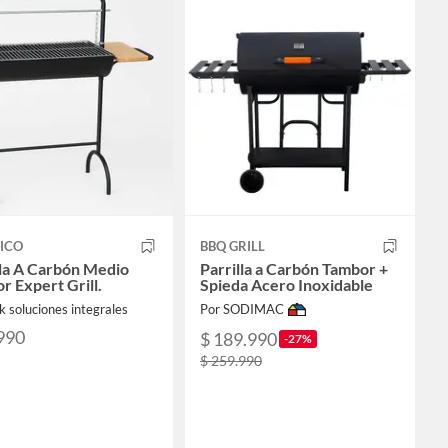
ICO
BBQ GRILL
lla A Carbón Medio
Parrilla a Carbón Tambor +
r Expert Grill.
Spieda Acero Inoxidable
ck soluciones integrales
Por SODIMAC
990
$ 189.990
-27%
$ 259.990