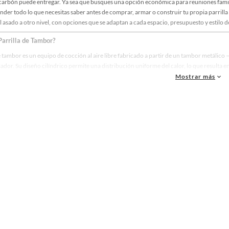
 carbón puede entregar. Ya sea que busques una opción económica para reuniones familia
nder todo lo que necesitas saber antes de comprar, armar o construir tu propia parrilla
l asado a otro nivel, con opciones que se adaptan a cada espacio, presupuesto y estilo d
Parrilla de Tambor?
e tambor es un equipo de cocción al aire libre fabricado a partir de un tambor metálic
dor. Su diseño cilíndrico permite una distribución uniforme del calor, lo que resulta e
os amantes del asado valoran profundamente.
Mostrar más
laridad
 reutilizar tambores industriales como parrillas surgió de la creatividad popular, espe
de cocinar: es una tradición social. Con el tiempo, los fabricantes comenzaron a prod
sorios que mejoran la experiencia de uso.
s parrillas de tambor han evolucionado desde simples tambores reciclados hasta equipos
e grasa, ruedas de transporte y parrillas de acero inoxidable o hierro fundido.
rilla de Tambor
rrillas de tambor son iguales. Existen diferentes configuraciones según el uso, el espaci
s variantes más populares:
mbor vertical
s clásico. El tambor se coloca en posición vertical y la parrilla se ubica en la parte su