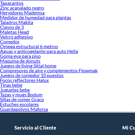
temperatura, 
Tapacantos
Zinc acanalado negro
Ventajas:
Hervidores Mademsa
Medidor de humedad para plantas
Ocupa p
Taladros Makita
Ideal pa
Clavos de 3
Permite 
Maletas Head
Excelent
Velcro adhesivo
Comedor
Parrilla de ta
Omega estructural 6 metros
En este diseño
Aguas y anticogelante para auto Hella
Goma eva para piso
muy similar a 
Maquina de donuts
Ventajas:
Juegos de living Sitial home
Compresores de aire y complementos Flowmak
Mayor su
Juegos de comedor 10 puestos
Ideal pa
Focos reflectores Halux
Permite 
Tinas bebe
Juguetes bebe
Funcion
Tazas y mugs Bodum
Parrilla de t
Sillas de comer Graco
Estuches escolares
Algunos model
Guardapolvos Maforsa
ahumar costill
Ventajas:
Servicio al Cliente
Mi C
Versatil
Control 