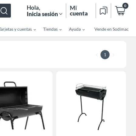
0
Hola
,
Mi
cuenta
Inicia sesión
Tarjetas y cuentas
Tiendas
Ayuda
Vende en Sodimac
1