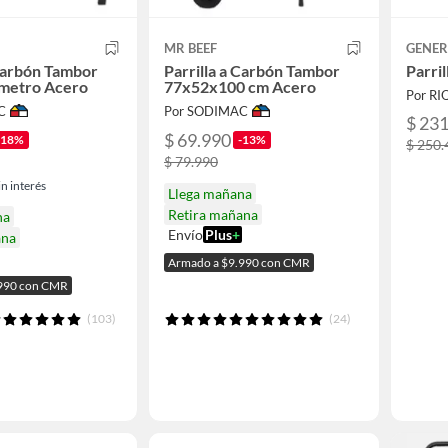
MR BEEF
GENER
 Carbón Tambor
Parrilla a Carbón Tambor
Parri
metro Acero
77x52x100 cm Acero
Por RI
C
Por SODIMAC
$ 23
$ 69.990
-18%
-13%
$ 250.
$ 79.990
n interés
Llega mañana
Retira mañana
na
Envío
Plus
+
ana
Armado a $9.990 con CMR
.990 con CMR
(103)
(24)