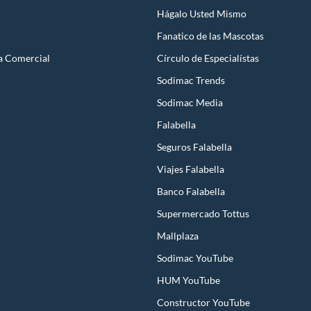
Hágalo Usted Mismo
Fanatico de las Mascotas
, diseñadas para llevar a campamentos, picnics o eventos al aire libre.
a Comercial
Círculo de Especialístas
Sodimac Trends
Sodimac Media
Falabella
Seguros Falabella
ación. A continuación, te explicamos los aspectos clave que debes evaluar
Viajes Falabella
Banco Falabella
Supermercado Tottus
Peso
Precio
Mallplaza
Medio-alto
Accesible
Sodimac YouTube
Medio
Medio-alto
HUM YouTube
Constructor YouTube
Alto
Alto