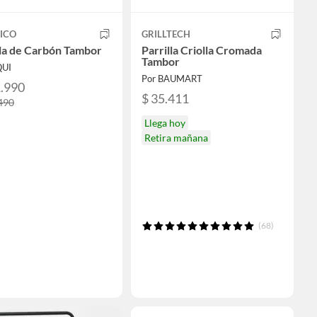
ICO
GRILLTECH
lla de Carbón Tambor
Parrilla Criolla Cromada
Tambor
QUI
Por BAUMART
1.990
$ 35.411
490
Llega hoy
Retira mañana
(68)