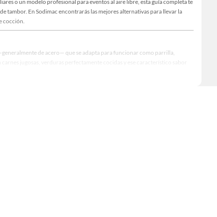
res o un modelo profesional para eventos al aire libre, esta guía completa te
 de tambor. En Sodimac encontrarás las mejores alternativas para llevar la
e cocción.
o —generalmente de acero— que se adapta para funcionar como parrilla,
n carnes jugosas, verduras perfectamente cocidas y ese característico sabor
cialmente en Argentina, Chile, Uruguay y Brasil, donde el asado es mucho más
ucir versiones especializadas con acabados profesionales, materiales de mayor
 de cocción sofisticados, con sistemas de ventilación regulable, bandejas
o disponible y el tipo de cocción que prefieras. A continuación, te
perior. Algunas versiones incluyen una tapa para controlar el humo y la