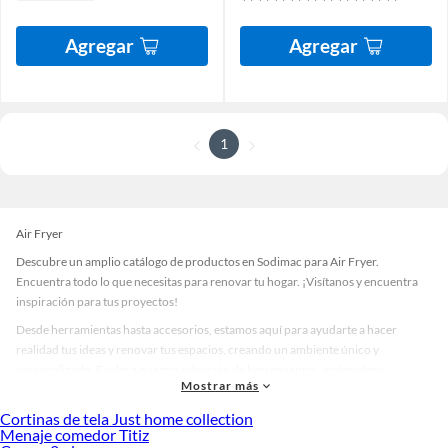
Agregar
Agregar
1
Air Fryer
Descubre un amplio catálogo de productos en Sodimac para Air Fryer.
Encuentra todo lo que necesitas para renovar tu hogar. ¡Visítanos y encuentra
inspiración para tus proyectos!
Desde herramientas hasta accesorios, estamos aquí para ayudarte a hacer
realidad tus ideas y renovar tus espacios, creando un ambiente único y
personalizado. Explora nuestra selección de herramientas, materiales y
Mostrar más
accesorios de calidad que te ayudarán a crear un espacio más tú.
Cortinas de tela Just home collection
Desde remodelaciones hasta proyectos de decoración, estamos aquí para hacer
Menaje comedor Titiz
tus ideas realidad. ¡Visítanos y encuentra todo lo que tenemos para ofrecerte en