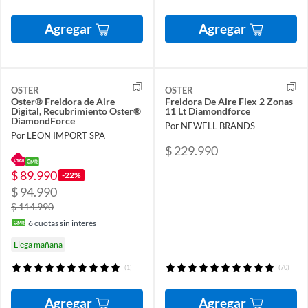
Agregar
Agregar
OSTER
OSTER
Oster® Freidora de Aire
Freidora De Aire Flex 2 Zonas
Digital, Recubrimiento Oster®
11 Lt Diamondforce
DiamondForce
Por NEWELL BRANDS
Por LEON IMPORT SPA
$ 229.990
$ 89.990
-22%
$ 94.990
$ 114.990
6
cuotas sin interés
Llega mañana
(1)
(70)
Agregar
Agregar