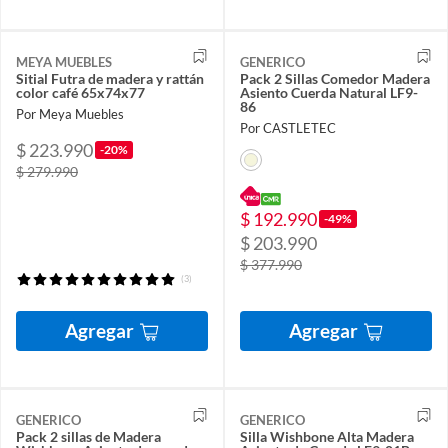
MEYA MUEBLES
GENERICO
Sitial Futra de madera y rattán
Pack 2 Sillas Comedor Madera
color café 65x74x77
Asiento Cuerda Natural LF9-
86
Por Meya Muebles
Por CASTLETEC
$ 223.990
-20%
$ 279.990
$ 192.990
-49%
$ 203.990
$ 377.990
(3)
Agregar
Agregar
GENERICO
GENERICO
Pack 2 sillas de Madera
Silla Wishbone Alta Madera