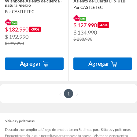
Wishbone Asiento de cuerda -
Asiento de Cuerda LF9-01B
natural/negro
Por CASTLETEC
Por CASTLETEC
$ 127.990
-46%
$ 182.990
-39%
$ 134.990
$ 192.990
$ 238.990
$ 299.990
Agregar
Agregar
1
Sitiales y poltronas
Descubre un amplio catálogo de productos en Sodimac para Sitiales y poltronas.
Encuentra todo lo que necesitas para renovar tu hogar. ¡Visítanos y encuentra