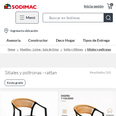
0
Inicia sesión
Menú
Search
Bar
location-
Ingresa tu ubicación
icon
Asesoría
Constructor
Deco Hogar
Tipos de Entrega
Home
Muebles - Living - Sala de Estar
Sofás y Sillones
Sitiales y poltronas
Sitiales y poltronas - rattan
Resultados
(
10
)
Envío gratis