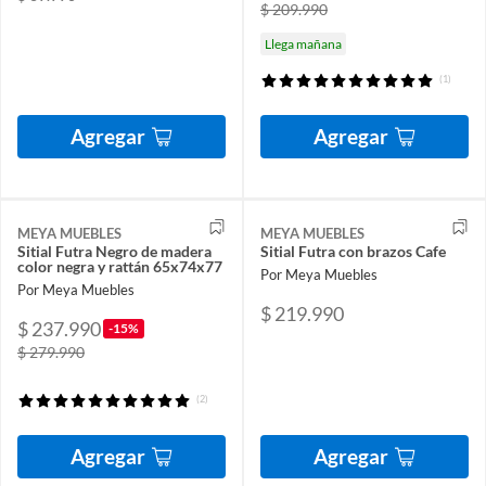
$ 209.990
Llega mañana
(1)
Agregar
Agregar
MEYA MUEBLES
MEYA MUEBLES
Sitial Futra Negro de madera
Sitial Futra con brazos Cafe
color negra y rattán 65x74x77
Por Meya Muebles
Por Meya Muebles
$ 219.990
$ 237.990
-15%
$ 279.990
(2)
Agregar
Agregar