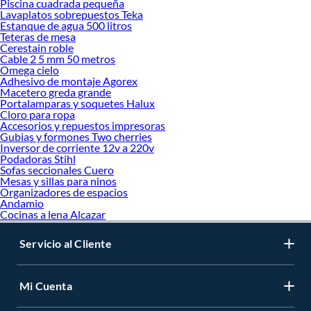
Piscina cuadrada pequeña
Lavaplatos sobrepuestos Teka
Estanque de agua 500 litros
Teteras de mesa
Cerestain roble
Cable 2 5 mm 50 metros
Omega cielo
Adhesivo de montaje Agorex
Macetero greda grande
Portalamparas y soquetes Halux
Cloro para ropa
Accesorios y repuestos impresoras
Gubias y formones Two cherries
Inversor de corriente 12v a 220v
Podadoras Stihl
Sofas seccionales Cuero
Mesas y sillas para ninos
Organizadores de espacios
Andamio
Cocinas a lena Alcazar
Servicio al Cliente
Mi Cuenta