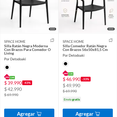
SPACE HOME
SPACE HOME
Silla Ratán Negra Moderna
Silla Comedor Ratán Negra
Con Brazos Para Comedor O
Con Brazos 56x50x81,5 Cm
Living
Por Detodoaki
Por Detodoaki
$ 46.990
-33%
$ 39.990
-43%
$ 49.990
$ 42.990
$ 69.990
$ 69.990
Envío
gratis
Agregar
Agregar