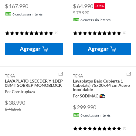
$ 167.990
$ 64.990
-19%
$ 79.990
6
cuotas sin interés
6
cuotas sin interés
(4)
(1)
Agregar
Agregar
TEKA
TEKA
LAVAPLATO 1SECDER Y 1DEP
Lavaplatos Bajo Cubierta 1
08MT SOBREP MONOBLOCK
Cubeta(s) 75x20x44 cm Acero
inoxidable
Por Construplaza
Por SODIMAC
$ 38.990
$ 299.990
$ 41.055
6
cuotas sin interés
(1)