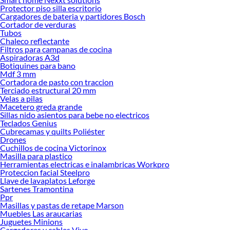
Protector piso silla escritorio
Explora la variedad de productos de Lavaplatos sobrepuestos en
Cargadores de bateria y partidores Bosch
Sodimac
Cortador de verduras
Tubos
Herramientas, materiales y accesorios de calidad para tus proyectos y
Chaleco reflectante
renovación de espacios. ¡Visítanos y descubre todo lo que tenemos para
Filtros para campanas de cocina
ofrecerte!
Aspiradoras A3d
Botiquines para bano
Encuentra una amplia variedad de productos de Lavaplatos sobrepuestos en
Mdf 3 mm
Sodimac. Encuentra todo lo necesario para tus proyectos de renovación y
Cortadora de pasto con traccion
Terciado estructural 20 mm
decoración. ¡Visítanos y haz tus ideas realidad!
Velas a pilas
Macetero greda grande
Sillas nido asientos para bebe no electricos
Teclados Genius
Cubrecamas y quilts Poliéster
Drones
Cuchillos de cocina Victorinox
Masilla para plastico
Herramientas electricas e inalambricas Workpro
Proteccion facial Steelpro
Llave de lavaplatos Leforge
Sartenes Tramontina
Ppr
Masillas y pastas de retape Marson
Muebles Las araucarias
Juguetes Minions
Cargadores y cables Vivo