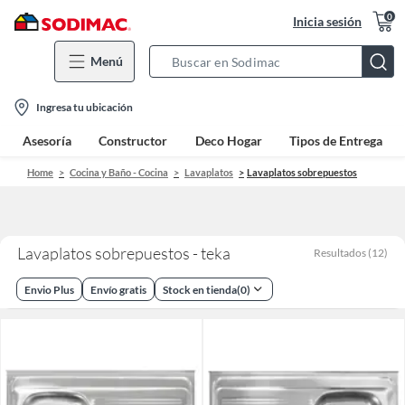
0
Inicia sesión
Menú
Search
Bar
location-
Ingresa tu ubicación
icon
Asesoría
Constructor
Deco Hogar
Tipos de Entrega
Home
Cocina y Baño - Cocina
Lavaplatos
Lavaplatos sobrepuestos
Lavaplatos sobrepuestos - teka
Resultados
(
12
)
Envio Plus
Envío gratis
Stock en tienda
(
0
)