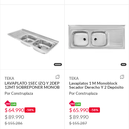
TEKA
TEKA
LAVAPLATO 1SEC IZQ Y 2DEP
Lavaplatos 1 M Monoblock
12MT SOBREPONER MONOB
Secador Derecho Y 2 Depósito
Por Construplaza
Por Construplaza
$ 64.990
$ 65.990
-58%
-58%
$ 89.990
$ 89.990
$ 155.286
$ 155.287