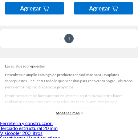
Agregar
Agregar
1
Lavaplatos sobrepuestos
Descubre un amplio catálogo de productos en Sodimac para Lavaplatos
sobrepuestos. Encuentra todo lo que necesitas para renovar tu hogar. ¡Visítanos
y encuentra inspiración para tus proyectos!
Desde herramientas hasta accesorios, estamos aquí para ayudarte a hacer
realidad tus ideas y renovar tus espacios, creando un ambiente único y
personalizado. Explora nuestra selección de herramientas, materiales y
Mostrar más
accesorios de calidad que te ayudarán a crear un espacio más tú.
Ferreteria y construccion
Desde remodelaciones hasta proyectos de decoración, estamos aquí para hacer
Terciado estructural 20 mm
tus ideas realidad. ¡Visítanos y encuentra todo lo que tenemos para ofrecerte en
Visicooler 200 litros
Lavaplatos sobrepuestos!
Smart home Nexxt solutions