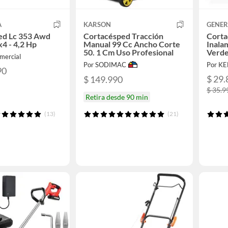
A
KARSON
GENER
ed Lc 353 Awd
Cortacésped Tracción
Corta
x4 - 4,2 Hp
Manual 99 Cc Ancho Corte
Inala
50. 1 Cm Uso Profesional
Verd
mercial
Por SODIMAC
Por K
90
$ 29.
$ 149.990
$ 35.9
Retira desde 90 min
(13)
(21)