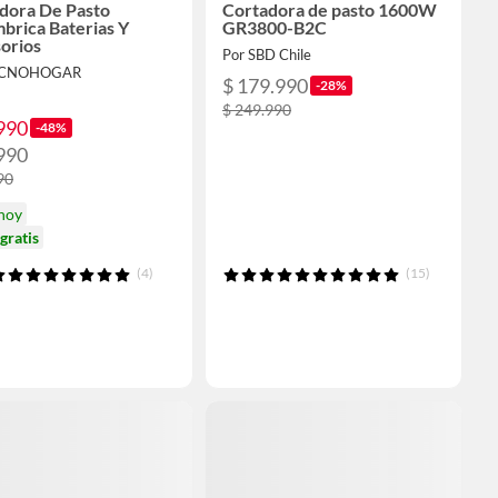
dora De Pasto
Cortadora de pasto 1600W
mbrica Baterias Y
GR3800-B2C
orios
Por SBD Chile
ECNOHOGAR
$ 179.990
-28%
$ 249.990
990
-48%
990
90
 hoy
gratis
(4)
(15)