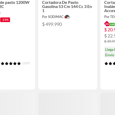
 de pasto 1200W
Cortadora De Pasto
Corta
2C
Gasolina 53 Cm 144 Cc 3 En
Inalá
1
Acces
e
Por SODIMAC
Por T
-23%
$ 499.990
$ 20.
$ 22.
$ 39.9
Llega
Envío
(235)