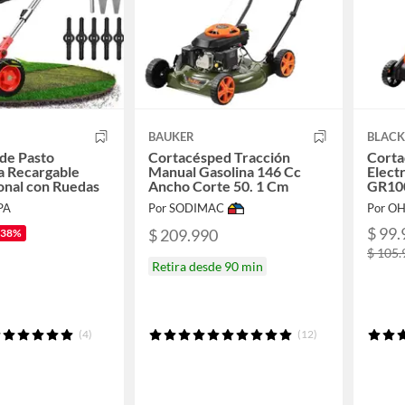
BAUKER
BLAC
de Pasto
Cortacésped Tracción
Corta
a Recargable
Manual Gasolina 146 Cc
Elect
onal con Ruedas
Ancho Corte 50. 1 Cm
GR10
PA
Por SODIMAC
Por O
$ 99.
$ 209.990
-38%
$ 105.
Retira desde 90 min
(4)
(12)