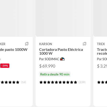
KER
KARSON
TREX
 de pasto 1000W
Cortadora Pasto Eléctrica
Tract
1000 W
recol
e
Por SODIMAC
Por S
$ 69.990
$ 3.2
-39%
Retira desde 90 min
(16)
(239)