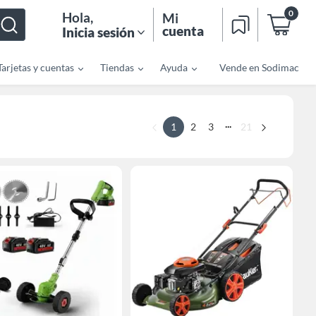
0
Hola
,
Mi
cuenta
Inicia sesión
Tarjetas y cuentas
Tiendas
Ayuda
Vende en Sodimac
...
1
2
3
21