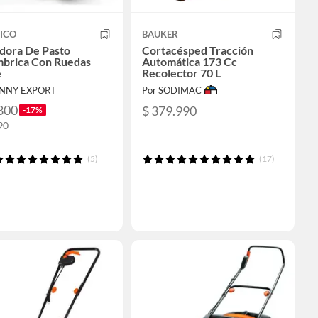
ICO
BAUKER
dora De Pasto
Cortacésped Tracción
mbrica Con Ruedas
Automática 173 Cc
e
Recolector 70 L
ENNY EXPORT
Por SODIMAC
800
$ 379.990
-17%
90
(5)
(17)