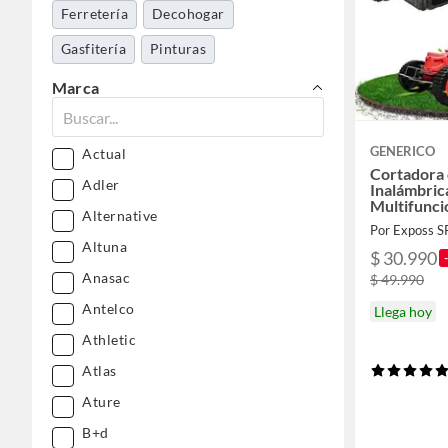
Ferretería
Decohogar
Gasfitería
Pinturas
Belleza, higiene y salud
Marca
GENERICO
Actual
Cortadora 
Adler
Inalámbric
Multifunci
Alternative
Por Exposs S
Altuna
$ 30.990
Anasac
$ 49.990
Antelco
Llega hoy
Athletic
Atlas
Ature
B+d