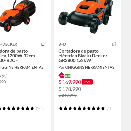
K+DECKER
B+D
dora de pasto
Cortadora de pasto
rica 1200W 32cm
eléctrica Black+Decker
00-B2C -
GR3800 1.6 kW
HIGGINS HERRAMIENTAS
Por OHIGGINS HERRAMIENTAS
990
$ 169.990
990
-29%
$ 178.990
$ 240.990
(265)
(1)