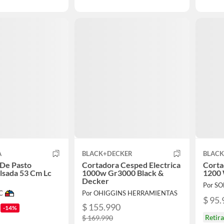
A
BLACK+DECKER
BLAC
 De Pasto
Cortadora Cesped Electrica
Corta
lsada 53 Cm Lc
1000w Gr3000 Black &
1200
Decker
Por S
C
Por OHIGGINS HERRAMIENTAS
$ 95.
$ 155.990
-14%
Retir
$ 169.990