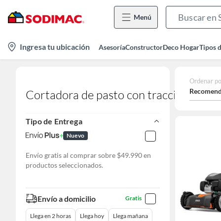
Menú
location-
Ingresa tu ubicación
Asesoría
Constructor
Deco Hogar
Tipos 
icon
Ordenar po
Recomend
Cortadora de pasto con traccion
Tipo de Entrega
Nuevo
Envío gratis al comprar sobre $49.990 en
productos seleccionados.
Envío a domicilio
Gratis
Llega en 2 horas
Llega hoy
Llega mañana