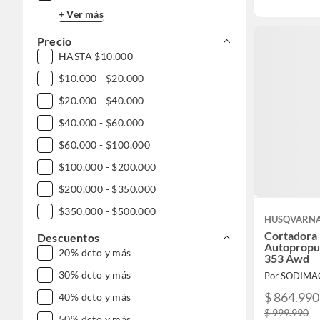
+ Ver más
Precio
HASTA $10.000
$10.000 - $20.000
$20.000 - $40.000
$40.000 - $60.000
$60.000 - $100.000
$100.000 - $200.000
$200.000 - $350.000
$350.000 - $500.000
HUSQVARN
$500.000 - $1.000.000
Cortadora
Descuentos
Autopropu
20% dcto y más
DESDE $1.000.000
353 Awd
30% dcto y más
Por SODIMA
$ 864.990
40% dcto y más
$ 999.990
50% dcto y más