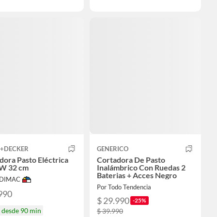
K+DECKER
GENERICO
dora Pasto Eléctrica
Cortadora De Pasto
 W 32 cm
Inalámbrico Con Ruedas 2
Baterias + Acces Negro
ODIMAC
Por Todo Tendencia
990
$ 29.990
-25%
a desde 90 min
$ 39.990