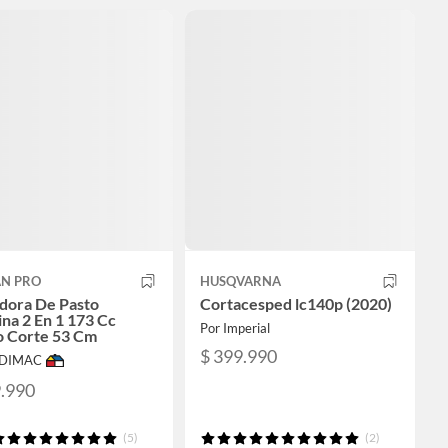
N PRO
HUSQVARNA
dora De Pasto
Cortacesped lc140p (2020)
ina 2 En 1 173 Cc
Por Imperial
 Corte 53 Cm
$ 399.990
ODIMAC
9.990
(5)
(2)