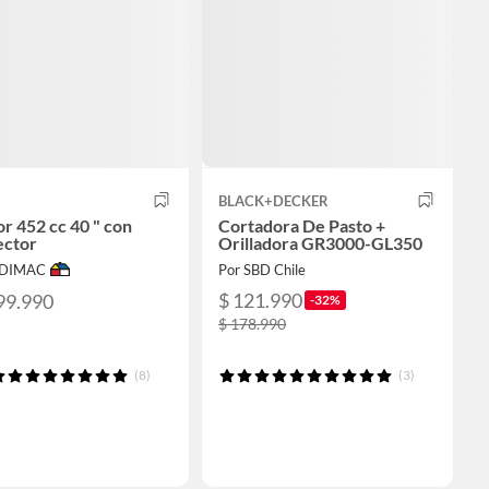
BLACK+DECKER
or 452 cc 40 " con
Cortadora De Pasto +
ector
Orilladora GR3000-GL350
ODIMAC
Por SBD Chile
$ 121.990
99.990
-32%
$ 178.990
(8)
(3)