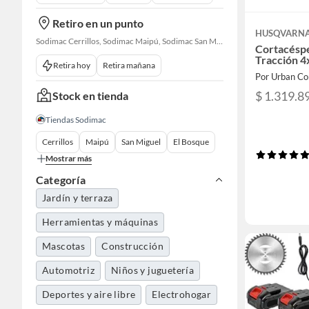
Retiro en un punto
HUSQVARN
Sodimac Cerrillos, Sodimac Maipú, Sodimac San Miguel, Sodimac El Bosque, Sodimac San Bernardo, Sodimac Talagante, Sodimac San Fernando
Cortacésp
Tracción 4
Retira hoy
Retira mañana
Por Urban Co
$ 1.319.8
Stock en tienda
Tiendas Sodimac
Cerrillos
Maipú
San Miguel
El Bosque
Mostrar más
Categoría
Jardín y terraza
Herramientas y máquinas
Mascotas
Construcción
Automotriz
Niños y juguetería
Deportes y aire libre
Electrohogar