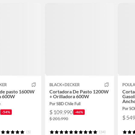
KER
BLACK+DECKER
POULA
 de pasto 1600W
Cortadora De Pasto 1200W
Corta
ra 600W
+ Orilladora 600W
Gasol
Ancho
e
Por SBD Chile Full
Por S
$ 109.990
-54%
-46%
$ 54
$ 201.990
(5)
(34)