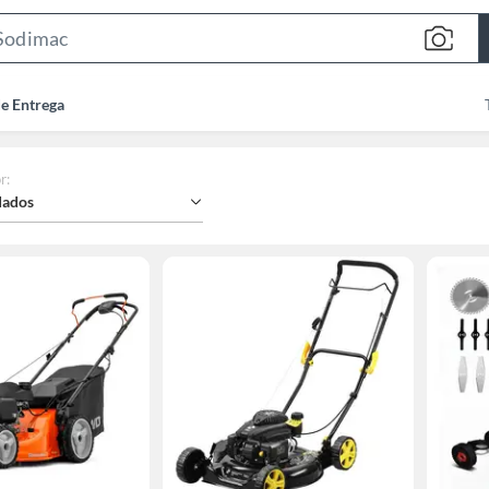
Search
Bar
de Entrega
r
:
ados