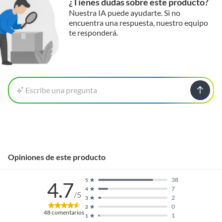
¿Tienes dudas sobre este producto?
Nuestra IA puede ayudarte. Si no
encuentra una respuesta, nuestro equipo
te responderá.
Escribe una pregunta
Opiniones de este producto
38
5
4.7
7
4
/5
2
3
0
2
48
comentarios
1
1