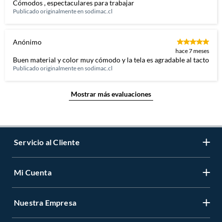
Cómodos , espectaculares para trabajar
Publicado originalmente en
sodimac.cl
Anónimo
hace 7 meses
Buen material y color muy cómodo y la tela es agradable al tacto
Publicado originalmente en
sodimac.cl
Mostrar más evaluaciones
Servicio al Cliente
Mi Cuenta
Contáctanos
Medios de Pago
Nuestra Empresa
Registrate
Cambios y Devoluciones