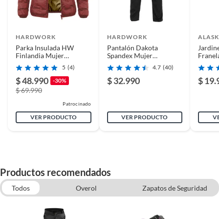
HARDWORK
HARDWORK
ALAS
Parka Insulada HW
Pantalón Dakota
Jardin
Finlandia Mujer
Spandex Mujer
Franel
Cabernet
Darkshadow
5
(4)
4.7
(40)
$ 48.990
$ 32.990
$ 19.
-30%
$ 69.990
Patrocinado
VER PRODUCTO
VER PRODUCTO
V
Productos recomendados
Todos
Overol
Zapatos de Seguridad
Chalecos y Chaquetas de trabajo
Pantalones y Buzos de Trabajo
Calcetines