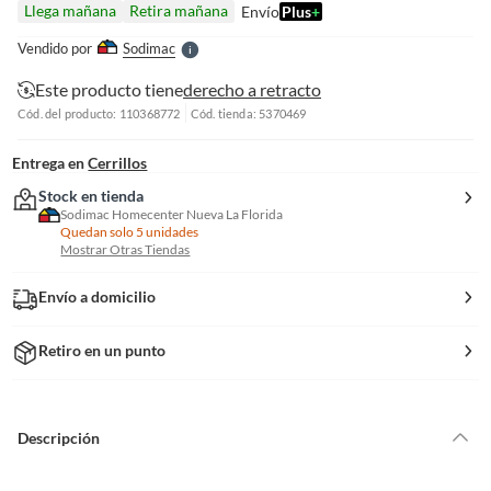
Llega mañana
Retira mañana
Envío
Plus
+
l
e
Vendido por
Sodimac
S
Este producto tiene
derecho a retracto
Cód. del producto: 110368772
Cód. tienda: 5370469
Entrega en
Cerrillos
Stock en tienda
Sodimac Homecenter Nueva La Florida
Quedan solo 5 unidades
Mostrar Otras Tiendas
Envío a domicilio
Retiro en un punto
Descripción