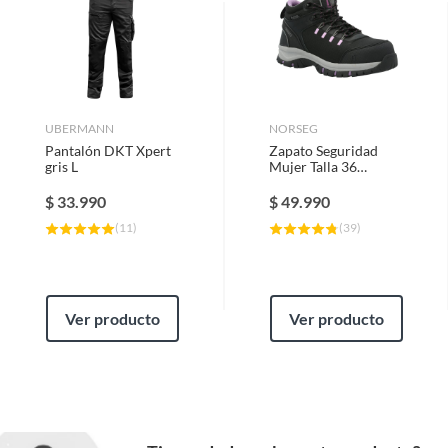
Guantes de Seguridad
Poleras y Camisas de Trabajo
UBERMANN
NORSEG
Pantalón DKT Xpert
Zapato Seguridad
gris L
Mujer Talla 36
Oporto CT
$
33.990
$
49.990
(
11
)
(
39
)
Ver producto
Ver producto