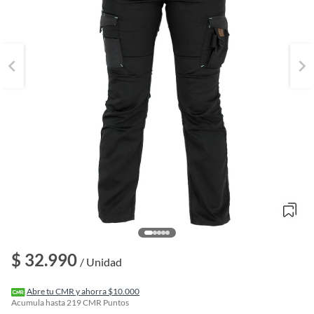
o
$ 32.990
f
/ Unidad
n
I
r
Abre tu CMR y ahorra $10.000
e
Acumula hasta
219
CMR Puntos
l