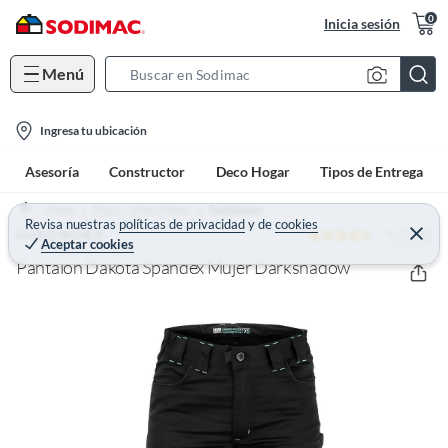
0
Inicia sesión
Menú
S
e
l
a
Ingresa tu ubicación
o
r
Asesoría
Constructor
Deco Hogar
Tipos de Entrega
c
c
a
h
Home
Mujer - Moda Mujer
Pantalones
t
Revisa nuestras
políticas de privacidad
y
de
cookies
B
4.7 (48)
C
HARDWORK
Aceptar cookies
e
i
a
r
Pantalón Dakota Spandex Mujer Darkshadow
o
r
r
a
n
r
-
i
c
o
n