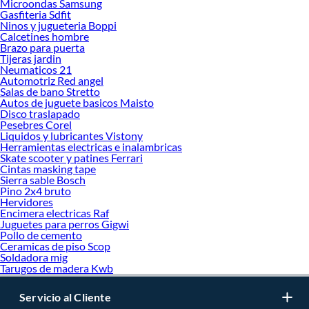
Microondas Samsung
Gasfiteria Sdfit
Ninos y jugueteria Boppi
Calcetines hombre
Brazo para puerta
Tijeras jardin
Neumaticos 21
Automotriz Red angel
Salas de bano Stretto
Autos de juguete basicos Maisto
Disco traslapado
Pesebres Corel
Liquidos y lubricantes Vistony
Herramientas electricas e inalambricas
Skate scooter y patines Ferrari
Cintas masking tape
Sierra sable Bosch
Pino 2x4 bruto
Hervidores
Encimera electricas Raf
Juguetes para perros Gigwi
Pollo de cemento
Ceramicas de piso Scop
Soldadora mig
Tarugos de madera Kwb
Servicio al Cliente