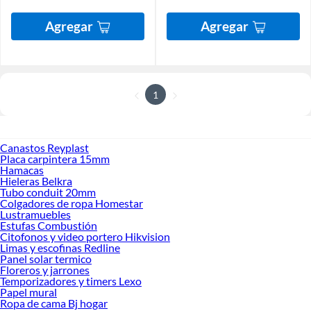
Agregar
Agregar
1
Canastos Reyplast
Placa carpintera 15mm
Hamacas
Hieleras Belkra
Tubo conduit 20mm
Colgadores de ropa Homestar
Lustramuebles
Estufas Combustión
Citofonos y video portero Hikvision
Limas y escofinas Redline
Panel solar termico
Floreros y jarrones
Temporizadores y timers Lexo
Papel mural
Ropa de cama Bj hogar