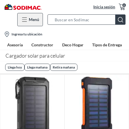
0
Inicia sesión
Menú
Search
Bar
location-
Ingresa tu ubicación
icon
Asesoría
Constructor
Deco Hogar
Tipos de Entrega
Cargador solar para celular
Llega hoy
Llega mañana
Retira mañana