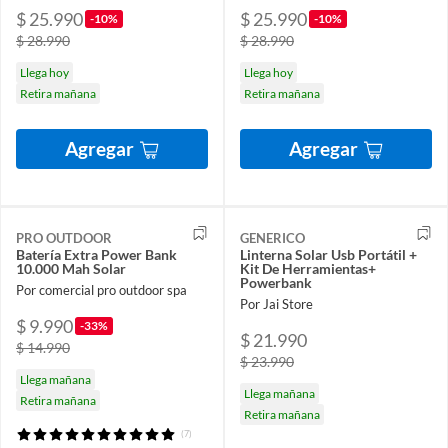
$ 25.990
$ 25.990
-10%
-10%
$ 28.990
$ 28.990
Llega hoy
Llega hoy
Retira mañana
Retira mañana
Agregar
Agregar
PRO OUTDOOR
GENERICO
Batería Extra Power Bank
Linterna Solar Usb Portátil +
10.000 Mah Solar
Kit De Herramientas+
Powerbank
Por comercial pro outdoor spa
Por Jai Store
$ 9.990
-33%
$ 21.990
$ 14.990
$ 23.990
Llega mañana
Llega mañana
Retira mañana
Retira mañana
(7)