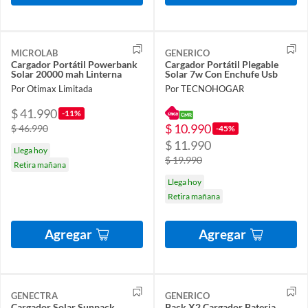
MICROLAB
GENERICO
Cargador Portátil Powerbank
Cargador Portátil Plegable
Solar 20000 mah Linterna
Solar 7w Con Enchufe Usb
Por Otimax Limitada
Por TECNOHOGAR
$ 41.990
-11%
$ 10.990
$ 46.990
-45%
$ 11.990
Llega hoy
$ 19.990
Retira mañana
Llega hoy
Retira mañana
Agregar
Agregar
GENECTRA
GENERICO
Cargador Solar Sunpack
Pack X2 Cargador Bateria