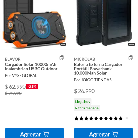
BLAVOR
MICROLAB
Cargador Solar 10000mAh
Bateria Externa Cargador
Inalambrico USBC Outdoor
Portátil Powerbank
10.000Mah Solar
Por VYSEGLOBAL
Por JOIGO TIENDAS
$ 62.990
-21%
$ 26.990
$ 79.990
Llega hoy
Retira mañana
(1)
Agregar
Agregar