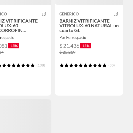
ICO
GENERICO
IZ VITRIFICANTE
BARNIZ VITRIFICANTE
OLUX-60
VITROLUX-60 NATURAL un
CORROFIN
cuarto GL
LORO GL.
respacio
Por Ferrespacio
081
$ 21.436
-15%
-15%
84
$ 25.219
(108)
(30)