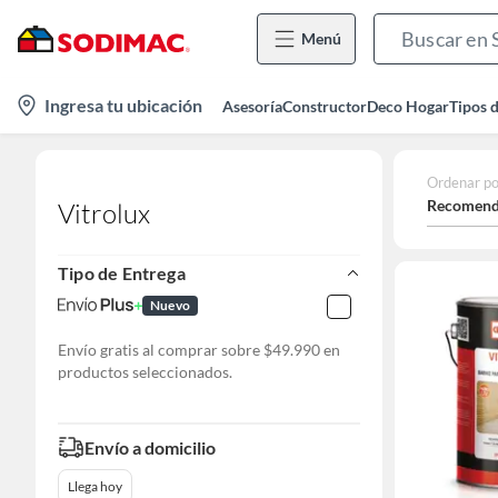
Menú
location-
Ingresa tu ubicación
Asesoría
Constructor
Deco Hogar
Tipos 
icon
Ordenar po
Recomend
Vitrolux
Tipo de Entrega
Nuevo
Envío gratis al comprar sobre $49.990 en
productos seleccionados.
Envío a domicilio
Llega hoy