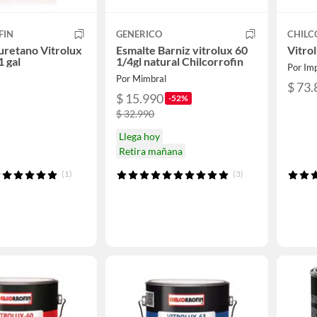
FIN
GENERICO
CHILC
iuretano Vitrolux
Esmalte Barniz vitrolux 60
Vitrol
1 gal
1/4gl natural Chilcorrofin
Por Imp
Por Mimbral
$ 73.
$ 15.990
-52%
$ 32.990
Llega hoy
Retira mañana
(1)
(3)