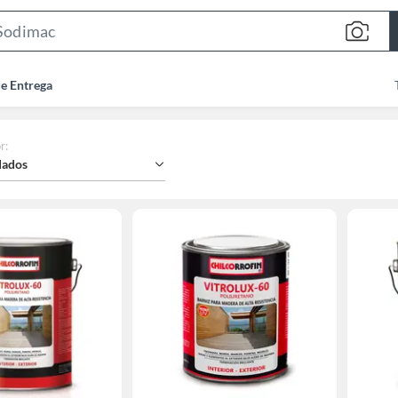
Search
Bar
de Entrega
r
:
ados