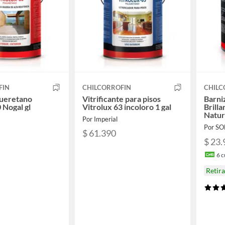
FIN
CHILCORROFIN
CHILC
iueretano
Vitrificante para pisos
Barniz
 Nogal gl
Vitrolux 63 incoloro 1 gal
Brilla
Natur
Por Imperial
Por S
$ 61.390
$ 23.
6
c
Retir