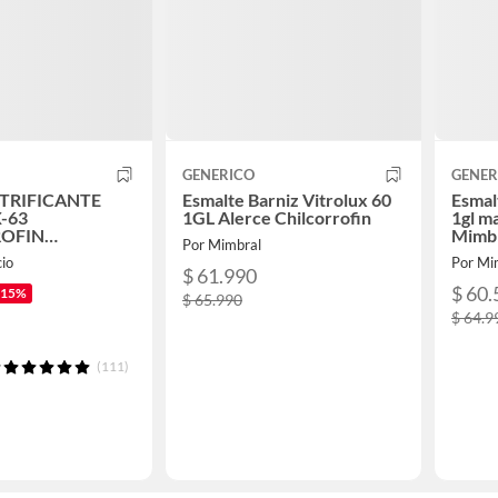
GENERICO
GENER
ITRIFICANTE
Esmalte Barniz Vitrolux 60
Esmal
-63
1GL Alerce Chilcorrofin
1gl m
ROFIN
Mimb
Por Mimbral
 GL
io
Por Mi
$ 61.990
$ 60.
-15%
$ 65.990
$ 64.9
(111)