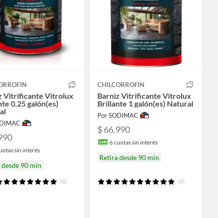
ORROFIN
CHILCORROFIN
 Vitrificante Vitrolux
Barniz Vitrificante Vitrolux
nte 0.25 galón(es)
Brillante 1 galón(es) Natural
al
Por SODIMAC
ODIMAC
$ 66.990
990
6
cuotas sin interés
uotas sin interés
Retira desde 90 min
a desde 90 min
(8)
(8)