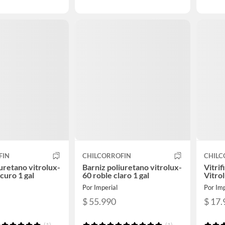
FIN
CHILCORROFIN
CHILC
uretano vitrolux-
Barniz poliuretano vitrolux-
Vitrif
curo 1 gal
60 roble claro 1 gal
Vitrol
Por Imperial
Por Imp
$ 55.990
$ 17.
(1)
(1)