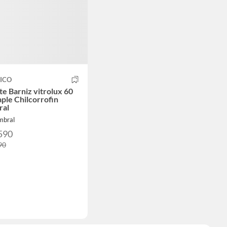
ICO
te Barniz vitrolux 60
aple Chilcorrofin
ral
mbral
590
90