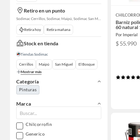
Retiro en un punto
CHILCORRO
Sodimac Cerrillos, Sodimac Maipú, Sodimac San Miguel, Sodimac El Bosque, Sodimac San Bernardo, Sodimac San Fernando
Barniz pol
60 natural 
Retira hoy
Retira mañana
Por Imperial
$ 55.990
Stock en tienda
Tiendas Sodimac
Cerrillos
Maipú
San Miguel
El Bosque
Mostrar más
Categoría
Pinturas
Marca
Chilcorrofin
Generico