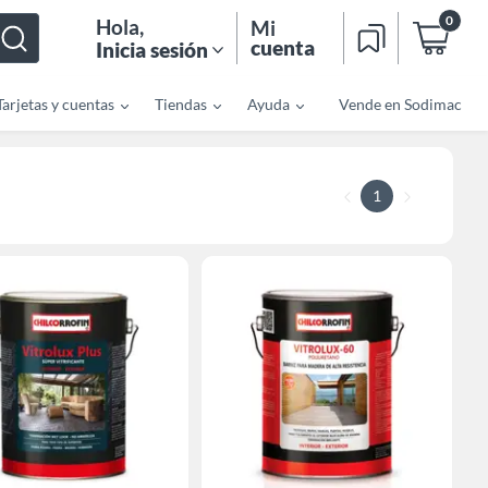
0
Hola
,
Mi
cuenta
Inicia sesión
Tarjetas y cuentas
Tiendas
Ayuda
Vende en Sodimac
1