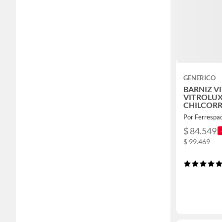
GENERICO
BARNIZ V
VITROLUX
CHILCOR
INCOLORO
Por Ferrespac
$ 84.549
$ 99.469