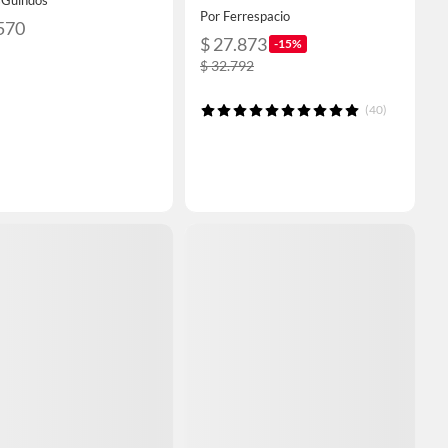
sGuindos
Por Ferrespacio
570
$ 27.873
-15%
$ 32.792
(40)