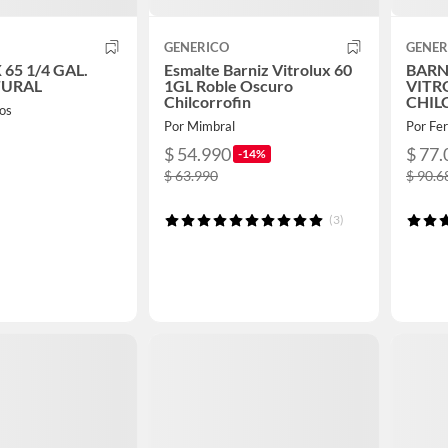
GENERICO
GENER
65 1/4 GAL.
Esmalte Barniz Vitrolux 60
BARN
TURAL
1GL Roble Oscuro
VITR
Chilcorrofin
CHIL
os
INCO
Por Mimbral
Por Fer
$ 54.990
$ 77.
-14%
$ 63.990
$ 90.6
(3)