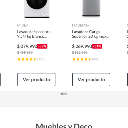
MIDEA
MADEMSA
Lavadora/secadora
Lavadora Carga
9.5/7 kg Blanco
Superior 20 kg Inox
MLSF-095B/W
MDWMT20S
$
279.990
$
269.990
-39%
-31%
$
459.990
$
392.990
(
112
)
(
49
)
Ver producto
Ver producto
Muebles y Deco