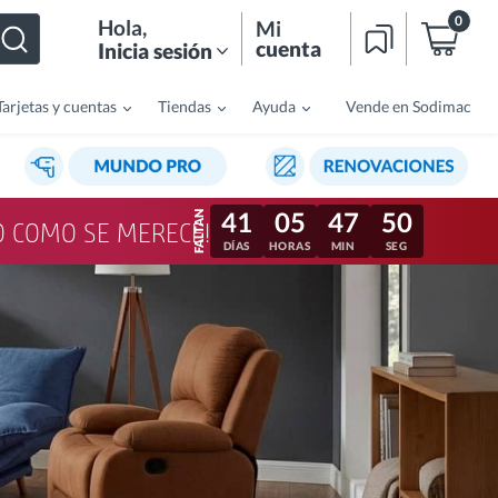
0
Hola
,
Mi
cuenta
Inicia sesión
Tarjetas y cuentas
Tiendas
Ayuda
Vende en Sodimac
41
05
47
47
LO COMO SE MERECE!
DÍAS
HORAS
MIN
SEG