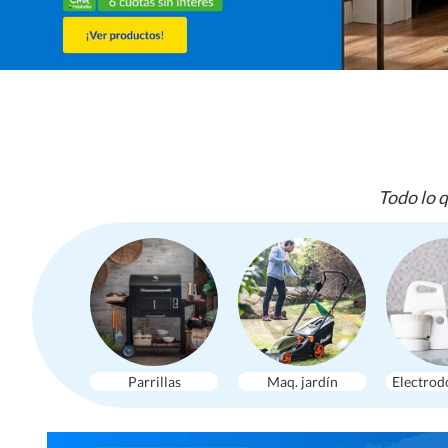
Todo lo q
Parrillas
Maq. jardín
Electrod