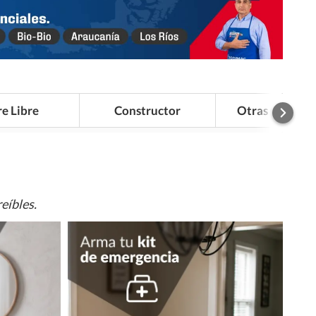
re Libre
Constructor
Otras Categor
eíbles.