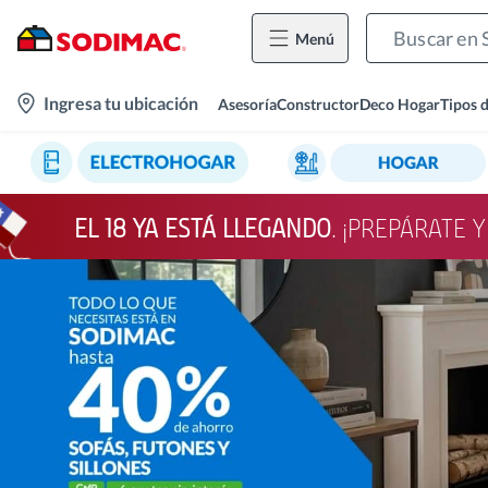
Menú
location-
Ingresa tu ubicación
Asesoría
Constructor
Deco Hogar
Tipos 
icon
EL 18 YA ESTÁ LLEGANDO
. ¡PREPÁRATE 