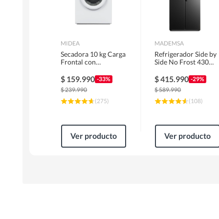
MIDEA
MADEMSA
Secadora 10 kg Carga
Refrigerador Side by
Frontal con
Side No Frost 430
Evacuación Blanco
Litros Negro
MD100A100/W2
MAS430B
$
159.990
$
415.990
-33%
-29%
$
239.990
$
589.990
(
275
)
(
108
)
Ver producto
Ver producto