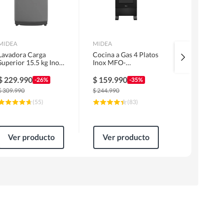
MIDEA
MIDEA
SAMSUNG
Lavadora Carga
Cocina a Gas 4 Platos
Aire Acon
Superior 15.5 kg Inox
Inox MFO-
Split Inve
MLS-155GE04N
MG20TCSSLBK
BTU
$
229.990
$
159.990
$
647.89
-26%
-35%
$
309.990
$
244.990
$
819.990
(
55
)
(
83
)
Ver producto
Ver producto
Ver pr