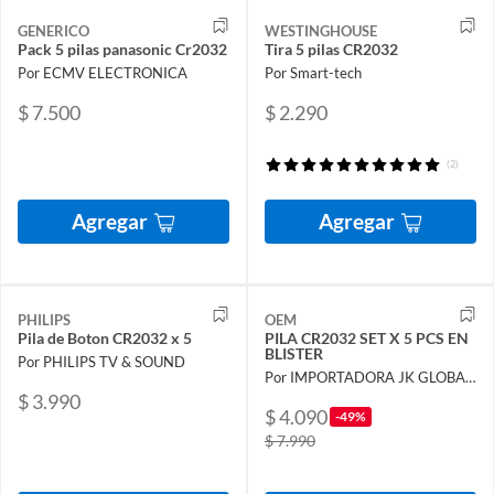
GENERICO
WESTINGHOUSE
Pack 5 pilas panasonic Cr2032
Tira 5 pilas CR2032
Por ECMV ELECTRONICA
Por Smart-tech
$ 7.500
$ 2.290
(2)
Agregar
Agregar
PHILIPS
OEM
Pila de Boton CR2032 x 5
PILA CR2032 SET X 5 PCS EN
BLISTER
Por PHILIPS TV & SOUND
Por IMPORTADORA JK GLOBAL SPA
$ 3.990
$ 4.090
-49%
$ 7.990