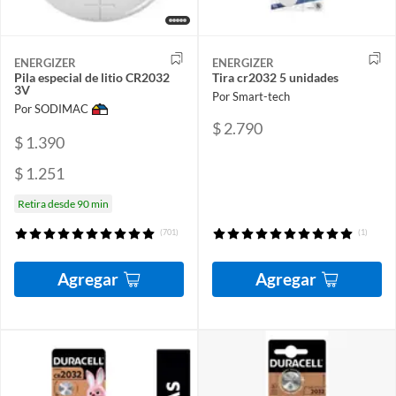
ENERGIZER
ENERGIZER
Pila especial de litio CR2032
Tira cr2032 5 unidades
3V
Por Smart-tech
Por SODIMAC
$ 2.790
$ 1.390
$ 1.251
Retira desde 90 min
(701)
(1)
Agregar
Agregar