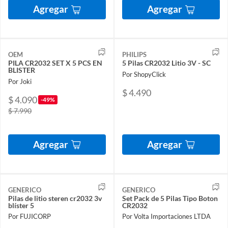
Agregar
Agregar
OEM
PHILIPS
PILA CR2032 SET X 5 PCS EN
5 Pilas CR2032 Litio 3V - SC
BLISTER
Por ShopyClick
Por Joki
$ 4.490
$ 4.090
-49%
$ 7.990
Agregar
Agregar
GENERICO
GENERICO
Pilas de litio steren cr2032 3v
Set Pack de 5 Pilas Tipo Boton
blíster 5
CR2032
Por FUJICORP
Por Volta Importaciones LTDA