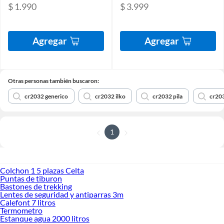
$ 1.990
$ 3.999
Agregar
Agregar
Otras personas también buscaron:
cr2032 generico
cr2032 ilko
cr2032 pila
cr203
1
Colchon 1 5 plazas Celta
Puntas de tiburon
Bastones de trekking
Lentes de seguridad y antiparras 3m
Calefont 7 litros
Termometro
Estanque agua 2000 litros