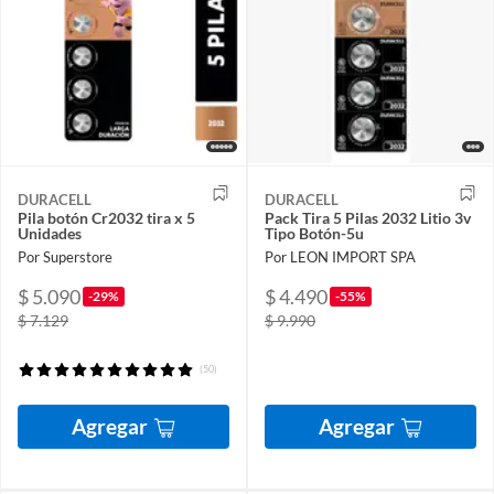
DURACELL
DURACELL
Pila botón Cr2032 tira x 5
Pack Tira 5 Pilas 2032 Litio 3v
Unidades
Tipo Botón-5u
Por Superstore
Por LEON IMPORT SPA
$ 5.090
$ 4.490
-29%
-55%
$ 7.129
$ 9.990
(50)
Agregar
Agregar