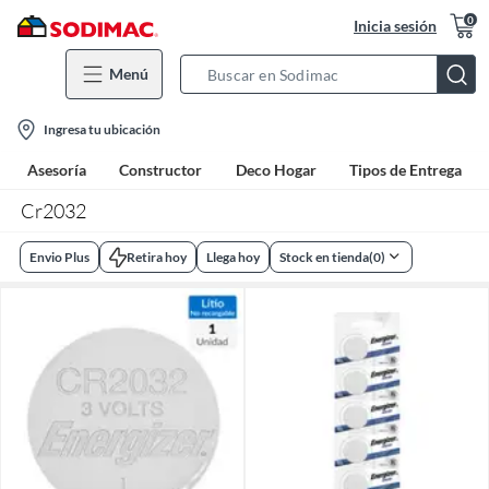
0
Inicia sesión
Menú
Search
Bar
location-
Ingresa tu ubicación
icon
Asesoría
Constructor
Deco Hogar
Tipos de Entrega
Cr2032
Envio Plus
Retira hoy
Llega hoy
Stock en tienda
(
0
)