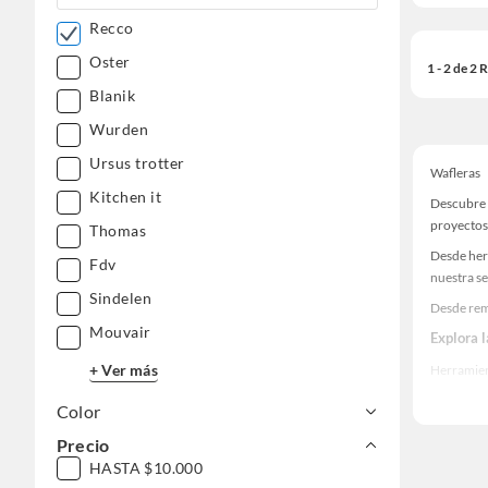
Recco
Oster
1 - 2 de 2
Blanik
Wurden
Ursus trotter
Wafleras
Kitchen it
Descubre 
proyectos
Thomas
Desde her
Fdv
nuestra se
Sindelen
Desde rem
Mouvair
Explora 
+ Ver más
Herramient
Encuentra
Color
realidad!
Precio
HASTA $10.000