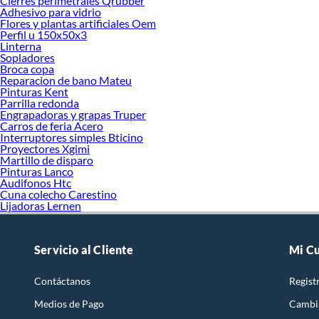
Cierres perimetrales Qrubber
Adhesivo para vidrio
Flores y plantas artificiales Oem
Perfil u 150x50x3
Linterna
Sopladores
Broca copa
Reparacion de bano Mateu
Pinturas Kent
Parrilla redonda
Engrapadoras y grapas Truper
Carros de feria Acero
Interruptores simples Bticino
Proyectores Xgimi
Martillo de disparo
Pinturas Lanco
Audifonos Htc
Cuna colecho Carestino
Lijadoras Lernen
Servicio al Cliente
Mi C
Contáctanos
Regist
Medios de Pago
Cambi