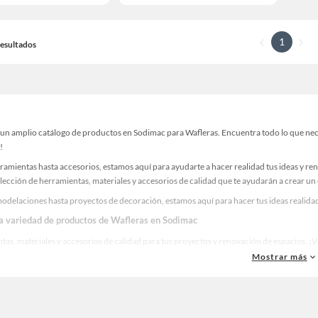
1
 Resultados
un amplio catálogo de productos en Sodimac para Wafleras. Encuentra todo lo que neces
!
ramientas hasta accesorios, estamos aquí para ayudarte a hacer realidad tus ideas y re
lección de herramientas, materiales y accesorios de calidad que te ayudarán a crear un
odelaciones hasta proyectos de decoración, estamos aquí para hacer tus ideas realidad
la variedad de productos de Wafleras en Sodimac
as, materiales y accesorios de calidad para tus proyectos y renovación de espacios. ¡
Mostrar más
 una amplia variedad de productos de Wafleras en Sodimac. Encuentra todo lo necesario