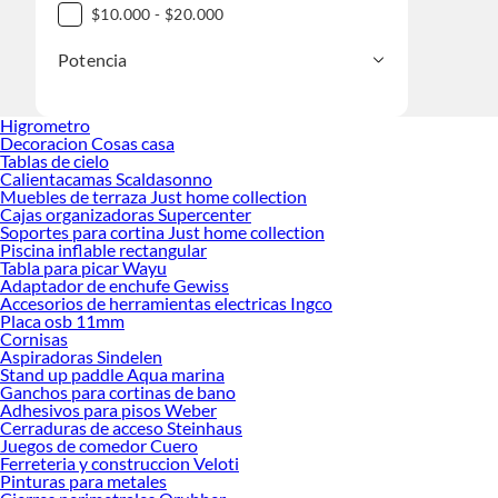
$10.000 - $20.000
Potencia
Higrometro
Decoracion Cosas casa
Tablas de cielo
Calientacamas Scaldasonno
Muebles de terraza Just home collection
Cajas organizadoras Supercenter
Soportes para cortina Just home collection
Piscina inflable rectangular
Tabla para picar Wayu
Adaptador de enchufe Gewiss
Accesorios de herramientas electricas Ingco
Placa osb 11mm
Cornisas
Aspiradoras Sindelen
Stand up paddle Aqua marina
Ganchos para cortinas de bano
Adhesivos para pisos Weber
Cerraduras de acceso Steinhaus
Juegos de comedor Cuero
Ferreteria y construccion Veloti
Pinturas para metales