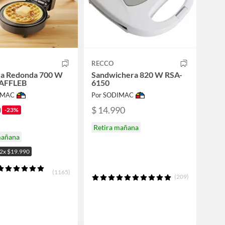
RECCO
ra Redonda 700 W
Sandwichera 820 W RSA-
AFFLEB
6150
IMAC
Por SODIMAC
0
$ 14.990
-23%
Retira mañana
mañana
2x $19.990
(1165)
(209)