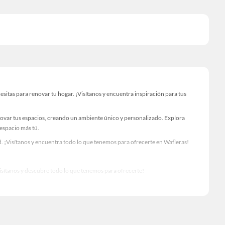
itas para renovar tu hogar. ¡Visítanos y encuentra inspiración para tus
novar tus espacios, creando un ambiente único y personalizado. Explora
 espacio más tú.
. ¡Visítanos y encuentra todo lo que tenemos para ofrecerte en Wafleras!
Visítanos y descubre todo lo que tenemos para ofrecerte!
 para tus proyectos de renovación y decoración. ¡Visítanos y haz tus ideas