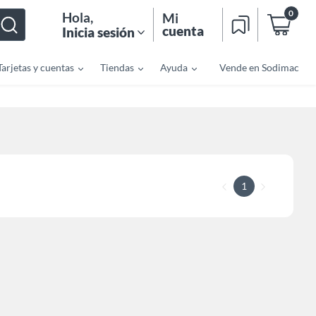
0
Hola
,
Mi
cuenta
Inicia sesión
Tarjetas y cuentas
Tiendas
Ayuda
Vende en Sodimac
1