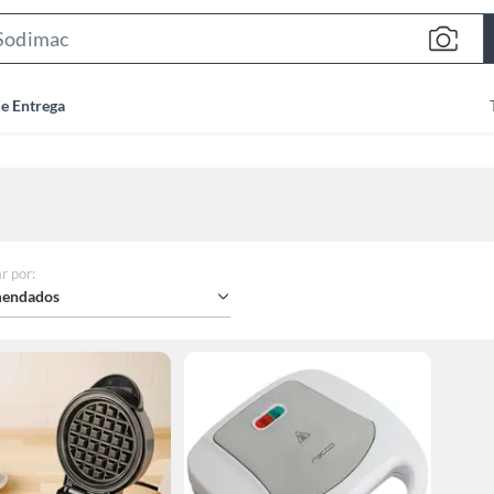
Search
Bar
de Entrega
r por
:
endados