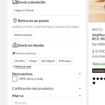
Envío a domicilio
Llega en 2 horas
Retiro en un punto
Sodimac Cerrillos, Sodimac Maipú, Sodimac San Miguel, Sodimac El Bosque, Sodimac San Bernardo, Sodimac Talagante, Sodimac San Fernando
RECCO
Waffle
Retira mañana
RCE-W
Por SOD
Stock en tienda
$ 9.99
Tiendas Sodimac
$ 12.990
Cerrillos
Maipú
San Miguel
El Bosque
Retira 
Mostrar más
Combina 
Descuentos
20% dcto y más
Calificación del producto
Marca