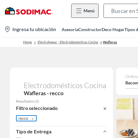
Menú
location-
Ingresa tu ubicación
Asesoría
Constructor
Deco Hogar
Tipos 
icon
Home
Electrohogar - Electrodomésticos Cocina
Wafleras
Ordena
Recom
Electrodomésticos Cocina
Wafleras - recco
Resultados
(
2
)
Filtro seleccionado
recco
Tipo de Entrega