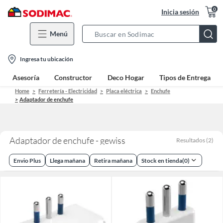
0
Inicia sesión
Menú
Search
Bar
location-
Ingresa tu ubicación
icon
Asesoría
Constructor
Deco Hogar
Tipos de Entrega
Home
Ferretería - Electricidad
Placa eléctrica
Enchufe
Adaptador de enchufe
Adaptador de enchufe - gewiss
Resultados
(
2
)
Envio Plus
Llega mañana
Retira mañana
Stock en tienda
(
0
)