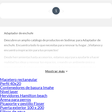
1
Adaptador de enchufe
Descubre un amplio catálogo de productos en Sodimac para Adaptador de
enchufe. Encuentra todo lo que necesitas para renovar tu hogar. ¡Visítanos y
encuentra inspiración para tus proyectos!
Desde herramientas hasta accesorios, estamos aquí para ayudarte a hacer
realidad tus ideas y renovar tus espacios, creando un ambiente único y
personalizado. Explora nuestra selección de herramientas, materiales y
Mostrar más
accesorios de calidad que te ayudarán a crear un espacio más tú.
Macetero rectangular
Desde remodelaciones hasta proyectos de decoración, estamos aquí para hacer
Perfil 40x20
tus ideas realidad. ¡Visítanos y encuentra todo lo que tenemos para ofrecerte en
Contenedores de basura Imahe
Adaptador de enchufe!
Nivel laser
Hervidores Hamilton beach
Explora la variedad de productos de Adaptador de enchufe en Sodimac
Arena para perros
Picaporte y pestillo Fixser
Herramientas, materiales y accesorios de calidad para tus proyectos y
Puerta exterior 100 x 200
renovación de espacios. ¡Visítanos y descubre todo lo que tenemos para
Filtros de agua