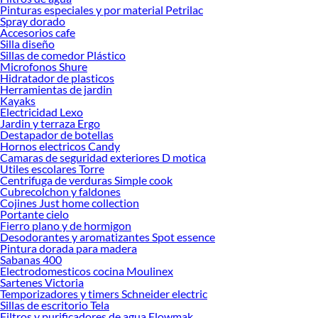
ofrecerte!
Pinturas especiales y por material Petrilac
Spray dorado
Encuentra una amplia variedad de productos de Adaptador de enchufe en
Accesorios cafe
Sodimac. Encuentra todo lo necesario para tus proyectos de renovación y
Silla diseño
decoración. ¡Visítanos y haz tus ideas realidad!
Sillas de comedor Plástico
Microfonos Shure
Hidratador de plasticos
Herramientas de jardin
Kayaks
Electricidad Lexo
Jardin y terraza Ergo
Destapador de botellas
Hornos electricos Candy
Camaras de seguridad exteriores D motica
Utiles escolares Torre
Centrifuga de verduras Simple cook
Cubrecolchon y faldones
Cojines Just home collection
Portante cielo
Fierro plano y de hormigon
Desodorantes y aromatizantes Spot essence
Pintura dorada para madera
Sabanas 400
Electrodomesticos cocina Moulinex
Sartenes Victoria
Temporizadores y timers Schneider electric
Sillas de escritorio Tela
Filtros y purificadores de agua Flowmak