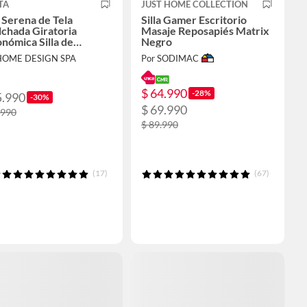
TA
JUST HOME COLLECTION
a Serena de Tela
Silla Gamer Escritorio
chada Giratoria
Masaje Reposapiés Matrix
nómica Silla de
Negro
itorio Oficina
HOME DESIGN SPA
Por SODIMAC
$ 64.990
-28%
5.990
-30%
$ 69.990
.990
$ 89.990
(17)
(67)