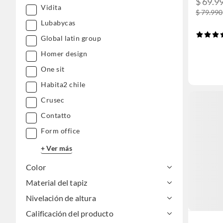
$ 69.9
Vidita
$ 79.990
Lubabycas
Global latin group
Homer design
One sit
Habita2 chile
Crusec
Contatto
Form office
+ Ver más
Color
Material del tapiz
Nivelación de altura
Calificación del producto