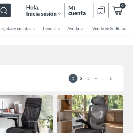
0
Hola
,
Mi
cuenta
Inicia sesión
Tarjetas y cuentas
Tiendas
Ayuda
Vende en Sodimac
...
1
2
3
5