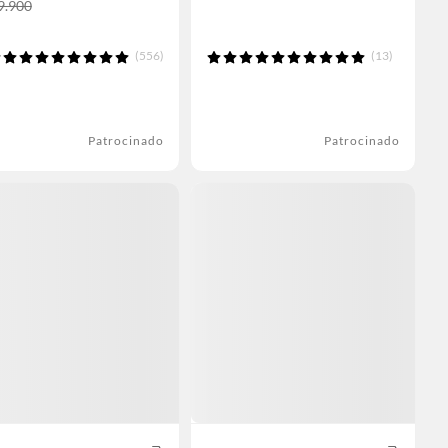
9.900
(556)
(13)
Patrocinado
Patrocinado