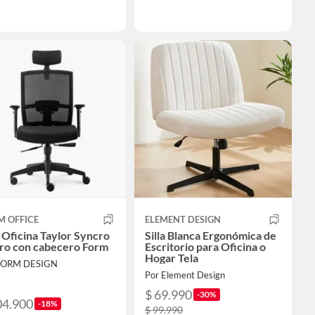
M OFFICE
ELEMENT DESIGN
a Oficina Taylor Syncro
Silla Blanca Ergonómica de
ro con cabecero Form
Escritorio para Oficina o
Hogar Tela
FORM DESIGN
Por Element Design
$ 69.990
-30%
04.900
-18%
$ 99.990