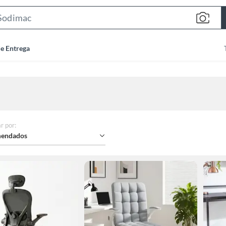
Search
Bar
de Entrega
r por
:
endados