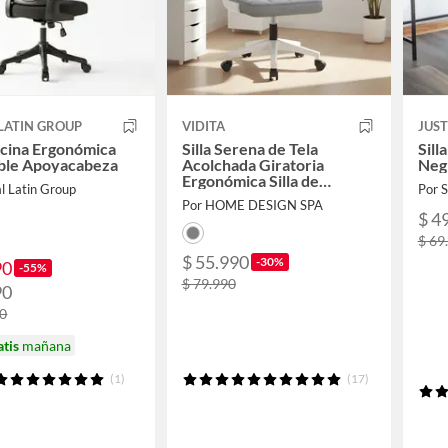
LATIN GROUP
VIDITA
JUS
ficina Ergonómica
Silla Serena de Tela
Sill
able Apoyacabeza
Acolchada Giratoria
Neg
Ergonómica Silla de
l Latin Group
Por
Escritorio Oficina
Por HOME DESIGN SPA
$ 4
$ 69
$ 55.990
-30%
90
-55%
$ 79.990
90
90
atis
mañana
(1)
(17)