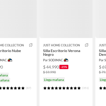
ME COLLECTION
JUST HOME COLLECTION
JUS
scritorio Nube
Silla Escritorio Verona
Sill
Negro
Den
IMAC
Por SODIMAC
Por
90
$ 44.990
$ 6
-25%
$ 59.990
$ 79
añana
Llega mañana
Lle
mañana
(87)
(351)