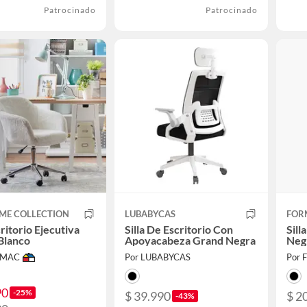
Patrocinado
Patrocinado
ME COLLECTION
LUBABYCAS
FOR
critorio Ejecutiva
Silla De Escritorio Con
Sill
Blanco
Apoyacabeza Grand Negra
Neg
IMAC
Por LUBABYCAS
Por 
90
-25%
$ 39.990
$ 2
-43%