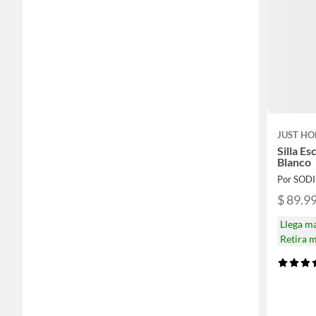
JUST HO
Silla E
Blanco
Por SOD
$ 89.9
Llega m
Retira 