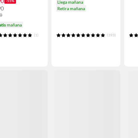
90
-55%
Llega mañana
90
Retira mañana
90
atis
mañana
(1)
(393)