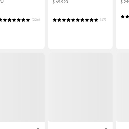
90
$ 69.990
$ 24
(226)
(17)