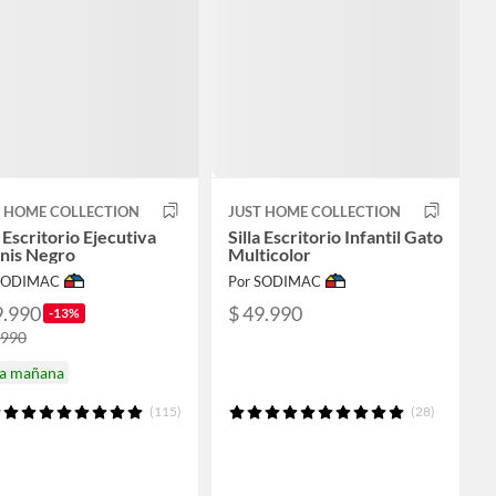
T HOME COLLECTION
JUST HOME COLLECTION
a Escritorio Ejecutiva
Silla Escritorio Infantil Gato
nis Negro
Multicolor
 SODIMAC
Por SODIMAC
9.990
$ 49.990
-13%
.990
ga mañana
(115)
(28)