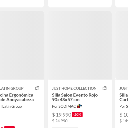
LATIN GROUP
JUST HOME COLLECTION
JUS
ficina Ergonómica
Silla Salon Evento Rojo
Sill
able Apoyacabeza
90x48x57 cm
Car
l Latin Group
Por SODIMAC
Por
$ 19.990
$ 1
-20%
$ 24.990
$ 14