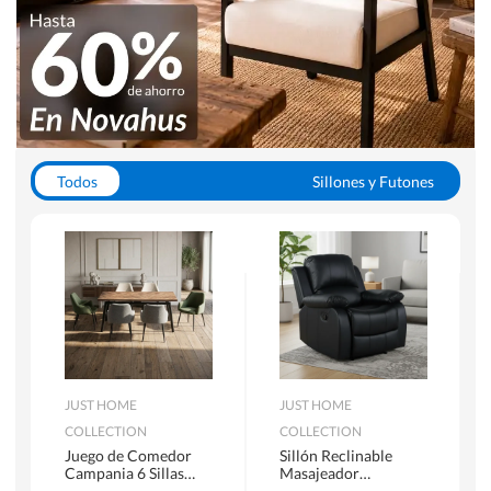
Todos
Sillones y Futones
Juegos de Comedor
Lamparas
Closets
Escritorios y Sillas PC
Racks y Muebles TV
Alfombras
JUST HOME
JUST HOME
COLLECTION
COLLECTION
Juego de Comedor
Sillón Reclinable
Campania 6 Sillas
Masajeador
Mesa Rectangular
Calentador 1 cuerpo