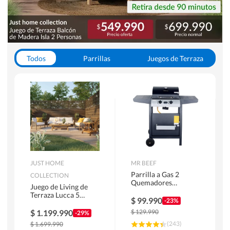
Todos
Parrillas
Juegos de Terraza
Toldos
JUST HOME
MR BEEF
Parrilla a Gas 2
COLLECTION
Quemadores
Juego de Living de
Bandejas Laterales
Terraza Lucca 5
$
99.990
-23%
Personas Natural
$
1.199.990
$
129.990
-29%
(
243
)
$
1.699.990