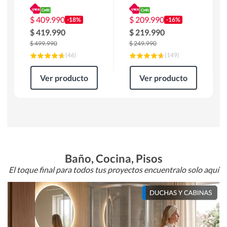
180 x 90 x 76 cm
Atlanta 91x101x94
Café
cm Negro
$
409.990
$
209.990
-18%
-16%
$
419.990
$
219.990
$
499.990
$
249.990
(
46
)
(
149
)
Ver producto
Ver producto
Baño, Cocina, Pisos
El toque final para todos tus proyectos encuentralo solo aquí