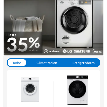
Todos
Climatizacion
Refrigeradores
Lavado y Secado
Cocinas
Aspiradoras
Hornos y Microondas
Otros