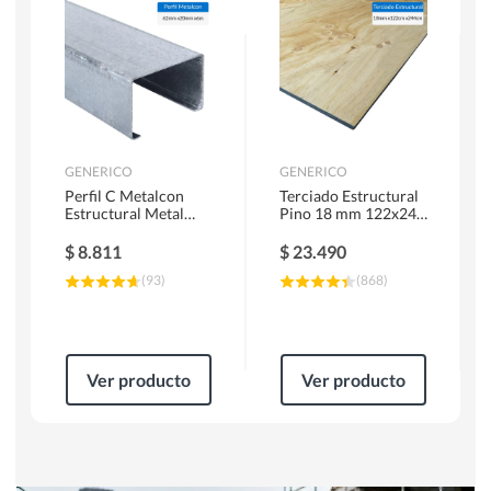
Herramientas Manuales
Sierras Circulares
GENERICO
GENERICO
Perfil C Metalcon
Terciado Estructural
Estructural Metal
Pino 18 mm 122x244
62x20x0.85 mm 6 m
cm
$
8.811
$
23.490
(
93
)
(
868
)
Ver producto
Ver producto