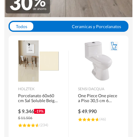
Todos
Ceramicas y Porcelanatos
Calefont y Termos
Pisos Vinilicos
WC y Sanitarios
Pisos Flotantes y Laminados
Pinturas
Duchas y Mamparas
HOLZTEK
SENSI DACQUA
Porcelanato 60x60
One Piece One piece
cm Sal Soluble Beige
a Piso 30,5 cm 6
1.44 m2
Litros Riva Blanco
$
9.346
$
49.990
-19%
$
11.506
(
46
)
(
234
)