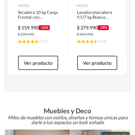
MIDEA
MIDEA
Secadora 10 kg Carga
Lavadora/secadora
Frontal con
9.5/7 kg Blanco
Evacuación Blanco
MLSF-095B/W
MD100A100/W2
$
159.990
$
279.990
-33%
-39%
$
239.990
$
459.990
(
275
)
(
112
)
Ver producto
Ver producto
Muebles y Deco
Miles de muebles con estilos, diseños y formas únicas para
darle a tus espacios un look soñado