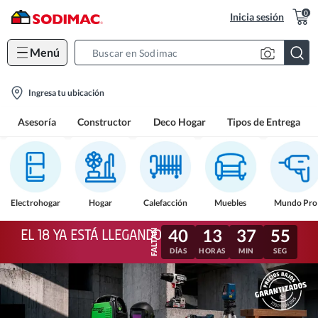
0
Inicia sesión
Menú
Search
Bar
location-
Ingresa tu ubicación
icon
Asesoría
Constructor
Deco Hogar
Tipos de Entrega
Electrohogar
Hogar
Calefacción
Muebles
Mundo Pro
40
13
37
52
EL 18 YA ESTÁ LLEGANDO
DÍAS
HORAS
MIN
SEG