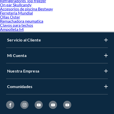
Refrigeradores Top freezer
On ear Skullcandy
Accesorios de piscina Bestway
Ferreteria Mundial
Ollas Oster
Remachadora neumatica
Clavos para techos
Ampolleta h4
Servicio al Cliente
Mi Cuenta
Nuestra Empresa
Comunidades