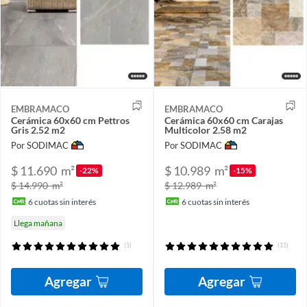
EMBRAMACO
EMBRAMACO
Cerámica 60x60 cm Pettros
Cerámica 60x60 cm Carajas
Gris 2.52 m2
Multicolor 2.58 m2
Por SODIMAC
Por SODIMAC
$ 11.690
m²
$ 10.989
m²
-22%
-15%
$ 14.990
m²
$ 12.989
m²
6
cuotas sin interés
6
cuotas sin interés
Llega mañana
(1)
(11)
Agregar
Agregar