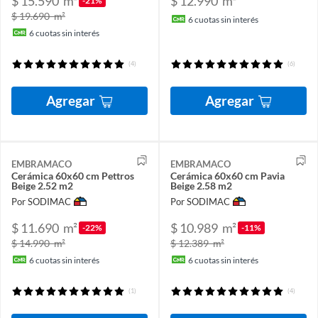
$ 15.590
m²
$ 12.990
m²
-21%
$ 19.690
m²
6
cuotas sin interés
6
cuotas sin interés
(4)
(6)
Agregar
Agregar
EMBRAMACO
EMBRAMACO
Cerámica 60x60 cm Pettros
Cerámica 60x60 cm Pavia
Beige 2.52 m2
Beige 2.58 m2
Por SODIMAC
Por SODIMAC
$ 11.690
m²
$ 10.989
m²
-22%
-11%
$ 14.990
m²
$ 12.389
m²
6
cuotas sin interés
6
cuotas sin interés
(1)
(4)