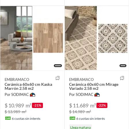
EMBRAMACO
EMBRAMACO
Cerámica 60x60 cm Kaska
Cerámica 60x60 cm Mirage
Marrón 2.58 m2
Variado 2.58 m2
Por SODIMAC
Por SODIMAC
$ 10.989
m²
$ 11.689
m²
-21%
-22%
$ 13.989
m²
$ 14.989
m²
6
cuotas sin interés
6
cuotas sin interés
Llega mañana