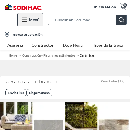
0
Inicia sesión
Menú
Search
Bar
location-
Ingresa tu ubicación
icon
Asesoría
Constructor
Deco Hogar
Tipos de Entrega
Home
Construcción - Pisos y revestimientos
Cerámicas
Cerámicas - embramaco
Resultados
(
17
)
Envio Plus
Llega mañana