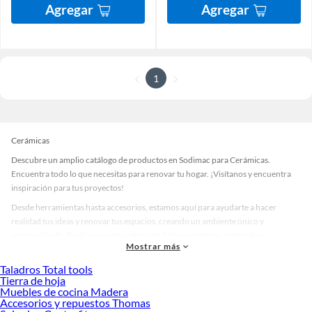
Agregar
Agregar
1
Cerámicas
Descubre un amplio catálogo de productos en Sodimac para Cerámicas.
Encuentra todo lo que necesitas para renovar tu hogar. ¡Visítanos y encuentra
inspiración para tus proyectos!
Desde herramientas hasta accesorios, estamos aquí para ayudarte a hacer
realidad tus ideas y renovar tus espacios, creando un ambiente único y
personalizado. Explora nuestra selección de herramientas, materiales y
Mostrar más
accesorios de calidad que te ayudarán a crear un espacio más tú.
Taladros Total tools
Desde remodelaciones hasta proyectos de decoración, estamos aquí para hacer
Tierra de hoja
tus ideas realidad. ¡Visítanos y encuentra todo lo que tenemos para ofrecerte en
Muebles de cocina Madera
Cerámicas!
Accesorios y repuestos Thomas