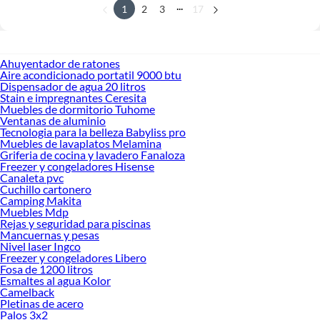
...
1
2
3
17
Ahuyentador de ratones
Aire acondicionado portatil 9000 btu
Dispensador de agua 20 litros
Stain e impregnantes Ceresita
Muebles de dormitorio Tuhome
Ventanas de aluminio
Tecnologia para la belleza Babyliss pro
Muebles de lavaplatos Melamina
Griferia de cocina y lavadero Fanaloza
Freezer y congeladores Hisense
Canaleta pvc
Cuchillo cartonero
Camping Makita
Muebles Mdp
Rejas y seguridad para piscinas
Mancuernas y pesas
Nivel laser Ingco
Freezer y congeladores Libero
Fosa de 1200 litros
Esmaltes al agua Kolor
Camelback
Pletinas de acero
Palos 3x2