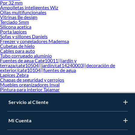
Ppr 32 mm
Ampolletas inteligentes Wiz
Ollas multifuncionales
Vitrinas Be design
Terciado 5mm
Silicona acetica
Porta lapices
Sofas y sillones Daniels
Freezer y congeladores Mademsa
Cubetas de hielo
Cables para auto
Tubo corrugado aluminio
Fuentes de agua Catg10011||jardín y
terraza/catg10504||jardín/cat14240003||decoración de
exterior/catg10104||fuentes de agua
Lapices Zebra
Chapas de seguridad y cerrojos
Muebles organizadores Inval
Pintura para interior Tajamar
Servicio al Cliente
Mi Cuenta