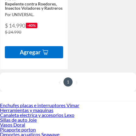
Repelente contra Roedores,
Insectos Voladores y Rastreros
Por UNIVERSAL.
$ 14.990
-40%
$ 24.990
Agregar
1
Enchufes placas e interruptores Vimar
Herramientas y maquinas
Canaleta electrica y accesorios Lexo
Sillas de auto Joie
Vasos Doral
Picaporte porton
Deportes acuaticos Seawave