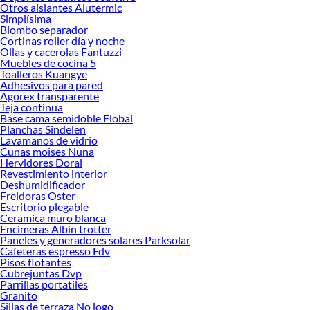
Otros aislantes Alutermic
Simplísima
Biombo separador
Cortinas roller día y noche
Ollas y cacerolas Fantuzzi
Muebles de cocina 5
Toalleros Kuangye
Adhesivos para pared
Agorex transparente
Teja continua
Base cama semidoble Flobal
Planchas Sindelen
Lavamanos de vidrio
Cunas moises Nuna
Hervidores Doral
Revestimiento interior
Deshumidificador
Freidoras Oster
Escritorio plegable
Ceramica muro blanca
Encimeras Albin trotter
Paneles y generadores solares Parksolar
Cafeteras espresso Fdv
Pisos flotantes
Cubrejuntas Dvp
Parrillas portatiles
Granito
Sillas de terraza No logo