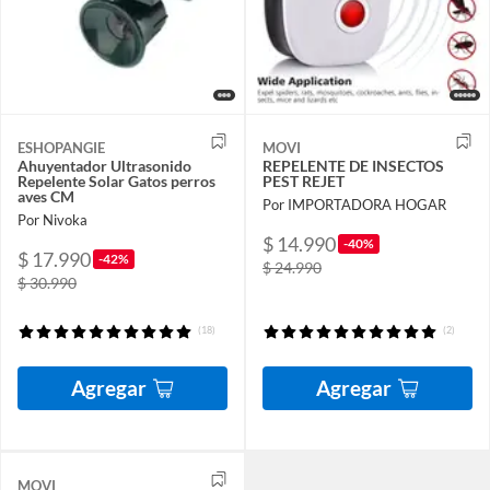
ESHOPANGIE
MOVI
Ahuyentador Ultrasonido
REPELENTE DE INSECTOS
Repelente Solar Gatos perros
PEST REJET
aves CM
Por IMPORTADORA HOGAR
Por Nivoka
$ 14.990
-40%
$ 17.990
-42%
$ 24.990
$ 30.990
(18)
(2)
Agregar
Agregar
MOVI