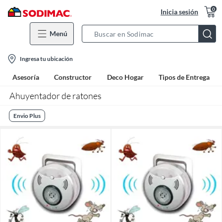
0
Inicia sesión
Menú
Search
Bar
location-
Ingresa tu ubicación
icon
Asesoría
Constructor
Deco Hogar
Tipos de Entrega
Ahuyentador de ratones
Envio Plus