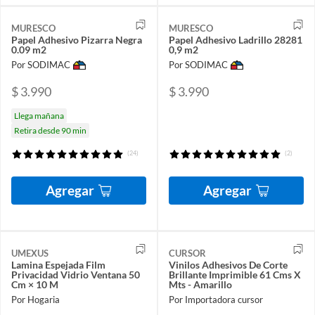
MURESCO
MURESCO
Papel Adhesivo Pizarra Negra
Papel Adhesivo Ladrillo 28281
0.09 m2
0,9 m2
Por SODIMAC
Por SODIMAC
$ 3.990
$ 3.990
Llega mañana
Retira desde 90 min
(24)
(2)
Agregar
Agregar
UMEXUS
CURSOR
Lamina Espejada Film
Vinilos Adhesivos De Corte
Privacidad Vidrio Ventana 50
Brillante Imprimible 61 Cms X
Cm × 10 M
Mts - Amarillo
Por Hogaria
Por Importadora cursor