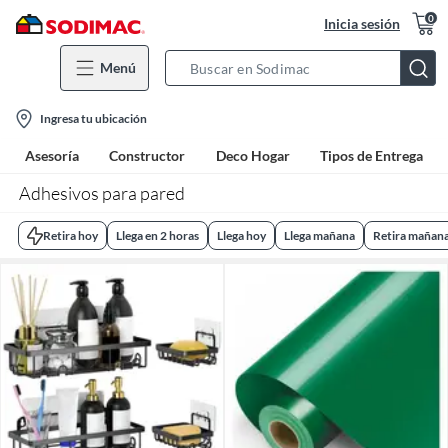
0
Inicia sesión
Menú
Search
Bar
location-
Ingresa tu ubicación
icon
Asesoría
Constructor
Deco Hogar
Tipos de Entrega
Adhesivos para pared
Retira hoy
Llega en 2 horas
Llega hoy
Llega mañana
Retira mañan