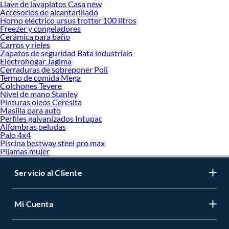
Llave de lavaplatos Casa new
Accesorios de alcantarillado
Horno eléctrico ursus trotter 100 litros
Freezer y congeladores
Cerámica para baño
Carros y rieles
Zapatos de seguridad Bata industrials
Electrohogar Jagima
Cerraduras de sobreponer Poli
Termo de comida Mega
Colchones Tevere
Nivel de mano Stanley
Pinturas oleos Ceresita
Masilla para auto
Perfiles galvanizados Intupac
Alfombras peludas
Palo 4x4
Piscina bestway steel pro max
Pijamas mujer
Servicio al Cliente
Mi Cuenta