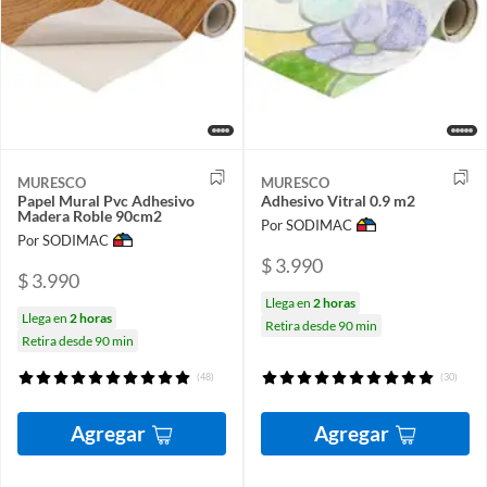
MURESCO
MURESCO
Papel Mural Pvc Adhesivo
Adhesivo Vitral 0.9 m2
Madera Roble 90cm2
Por SODIMAC
Por SODIMAC
$ 3.990
$ 3.990
Llega en
2 horas
Llega en
2 horas
Retira desde 90 min
Retira desde 90 min
(48)
(30)
Agregar
Agregar