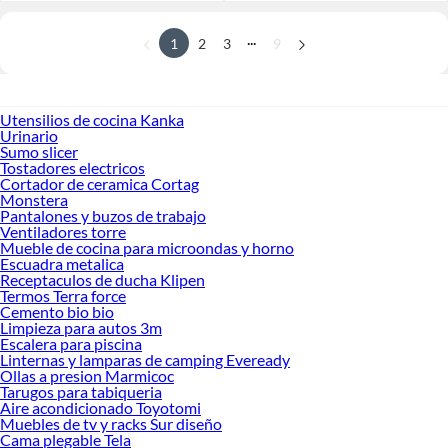
...
1
2
3
9
Utensilios de cocina Kanka
Urinario
Sumo slicer
Tostadores electricos
Cortador de ceramica Cortag
Monstera
Pantalones y buzos de trabajo
Ventiladores torre
Mueble de cocina para microondas y horno
Escuadra metalica
Receptaculos de ducha Klipen
Termos Terra force
Cemento bio bio
Limpieza para autos 3m
Escalera para piscina
Linternas y lamparas de camping Eveready
Ollas a presion Marmicoc
Tarugos para tabiqueria
Aire acondicionado Toyotomi
Muebles de tv y racks Sur diseño
Cama plegable Tela