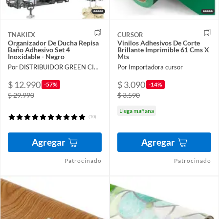
TNAKIEX
CURSOR
Organizador De Ducha Repisa
Vinilos Adhesivos De Corte
Baño Adhesivo Set 4
Brillante Imprimible 61 Cms X
Inoxidable - Negro
Mts
Por DISTRIBUIDOR GREEN CITY SpA
Por Importadora cursor
$ 12.990
$ 3.090
-57%
-14%
$ 29.990
$ 3.590
Llega mañana
(10)
Agregar
Agregar
Patrocinado
Patrocinado