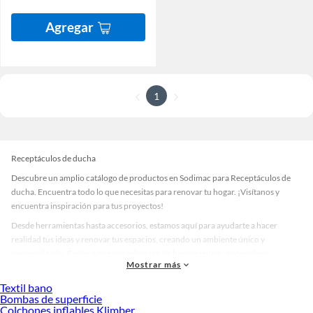
Agregar
1
Receptáculos de ducha
Descubre un amplio catálogo de productos en Sodimac para Receptáculos de
ducha. Encuentra todo lo que necesitas para renovar tu hogar. ¡Visítanos y
encuentra inspiración para tus proyectos!
Desde herramientas hasta accesorios, estamos aquí para ayudarte a hacer
realidad tus ideas y renovar tus espacios, creando un ambiente único y
personalizado. Explora nuestra selección de herramientas, materiales y
Mostrar más
accesorios de calidad que te ayudarán a crear un espacio más tú.
Textil bano
Desde remodelaciones hasta proyectos de decoración, estamos aquí para hacer
Bombas de superficie
tus ideas realidad. ¡Visítanos y encuentra todo lo que tenemos para ofrecerte en
Colchones inflables Klimber