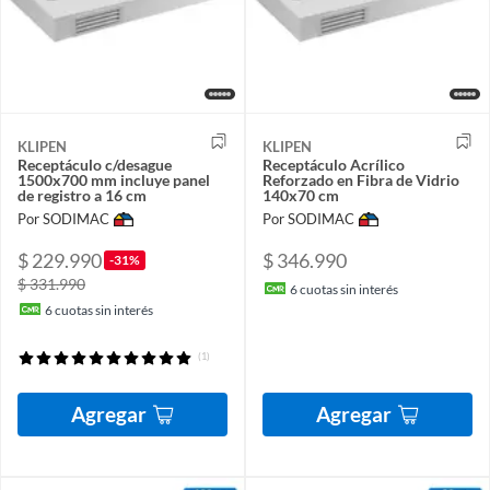
KLIPEN
KLIPEN
Receptáculo c/desague
Receptáculo Acrílico
1500x700 mm incluye panel
Reforzado en Fibra de Vidrio
de registro a 16 cm
140x70 cm
Por SODIMAC
Por SODIMAC
$ 229.990
$ 346.990
-31%
$ 331.990
6
cuotas sin interés
6
cuotas sin interés
(1)
Agregar
Agregar