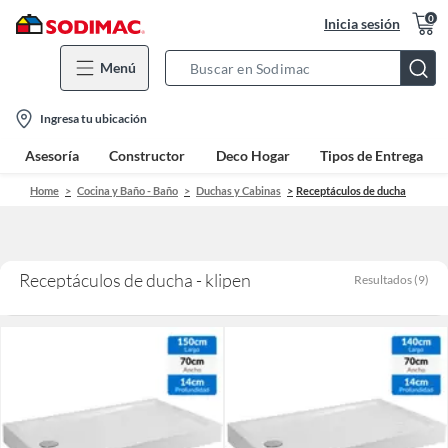
0
Inicia sesión
Menú
Search
Bar
location-
Ingresa tu ubicación
icon
Asesoría
Constructor
Deco Hogar
Tipos de Entrega
Home
Cocina y Baño - Baño
Duchas y Cabinas
Receptáculos de ducha
Receptáculos de ducha - klipen
Resultados
(
9
)