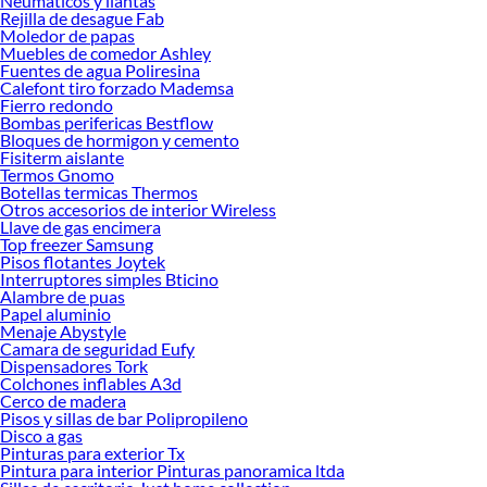
Neumaticos y llantas
Explora la variedad de productos de Riego Automático y Agrícola en
Rejilla de desague Fab
Sodimac
Moledor de papas
Muebles de comedor Ashley
Herramientas, materiales y accesorios de calidad para tus proyectos y
Fuentes de agua Poliresina
renovación de espacios. ¡Visítanos y descubre todo lo que tenemos para
Calefont tiro forzado Mademsa
ofrecerte!
Fierro redondo
Bombas perifericas Bestflow
Encuentra una amplia variedad de productos de Riego Automático y Agrícola en
Bloques de hormigon y cemento
Sodimac. Encuentra todo lo necesario para tus proyectos de renovación y
Fisiterm aislante
Termos Gnomo
decoración. ¡Visítanos y haz tus ideas realidad!
Botellas termicas Thermos
Otros accesorios de interior Wireless
Llave de gas encimera
Top freezer Samsung
Pisos flotantes Joytek
Interruptores simples Bticino
Alambre de puas
Papel aluminio
Menaje Abystyle
Camara de seguridad Eufy
Dispensadores Tork
Colchones inflables A3d
Cerco de madera
Pisos y sillas de bar Polipropileno
Disco a gas
Pinturas para exterior Tx
Pintura para interior Pinturas panoramica ltda