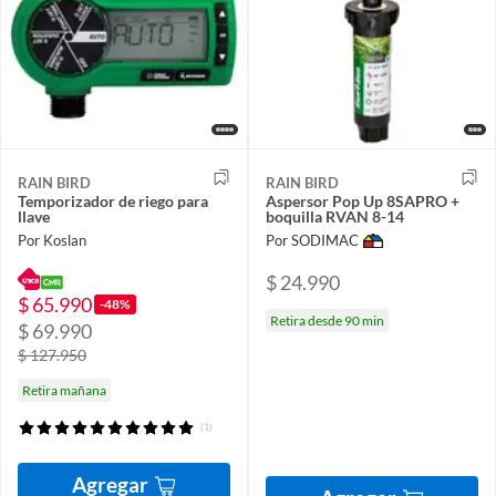
RAIN BIRD
RAIN BIRD
Temporizador de riego para
Aspersor Pop Up 8SAPRO +
llave
boquilla RVAN 8-14
Por Koslan
Por SODIMAC
$ 24.990
$ 65.990
-48%
Retira desde 90 min
$ 69.990
$ 127.950
Retira mañana
(1)
Agregar