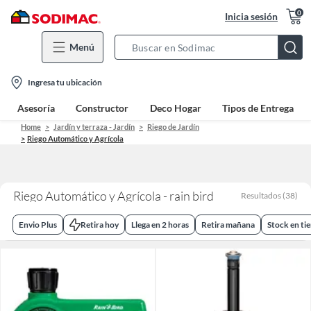
0
Inicia sesión
Menú
Search
Bar
location-
Ingresa tu ubicación
icon
Asesoría
Constructor
Deco Hogar
Tipos de Entrega
Home
Jardín y terraza - Jardín
Riego de Jardín
Riego Automático y Agrícola
Riego Automático y Agrícola - rain bird
Resultados
(
38
)
Envio Plus
Retira hoy
Llega en 2 horas
Retira mañana
Stock en ti