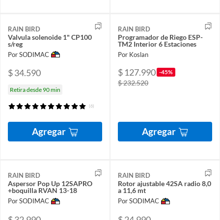
RAIN BIRD
RAIN BIRD
Valvula solenoide 1" CP100
Programador de Riego ESP-
s/reg
TM2 Interior 6 Estaciones
Por SODIMAC
Por Koslan
$ 127.990
$ 34.590
-45%
$ 232.520
Retira desde 90 min
(6)
Agregar
Agregar
RAIN BIRD
RAIN BIRD
Aspersor Pop Up 12SAPRO
Rotor ajustable 42SA radio 8,0
+boquilla RVAN 13-18
a 11,6 mt
Por SODIMAC
Por SODIMAC
$ 32.990
$ 24.990