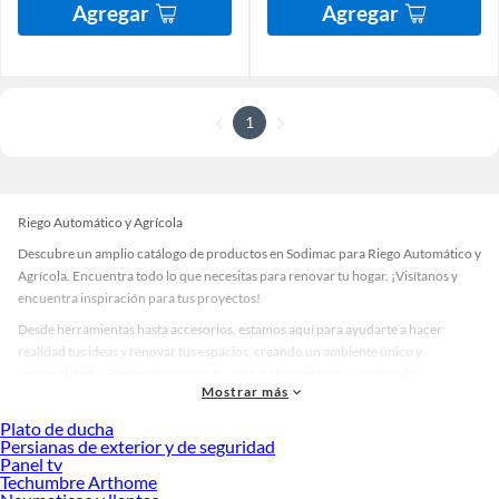
Agregar
Agregar
1
Riego Automático y Agrícola
Descubre un amplio catálogo de productos en Sodimac para Riego Automático y
Agrícola. Encuentra todo lo que necesitas para renovar tu hogar. ¡Visítanos y
encuentra inspiración para tus proyectos!
Desde herramientas hasta accesorios, estamos aquí para ayudarte a hacer
realidad tus ideas y renovar tus espacios, creando un ambiente único y
personalizado. Explora nuestra selección de herramientas, materiales y
Mostrar más
accesorios de calidad que te ayudarán a crear un espacio más tú.
Plato de ducha
Desde remodelaciones hasta proyectos de decoración, estamos aquí para hacer
Persianas de exterior y de seguridad
tus ideas realidad. ¡Visítanos y encuentra todo lo que tenemos para ofrecerte en
Panel tv
Riego Automático y Agrícola!
Techumbre Arthome