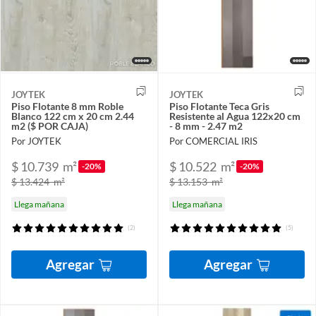
JOYTEK
JOYTEK
Piso Flotante 8 mm Roble
Piso Flotante Teca Gris
Blanco 122 cm x 20 cm 2.44
Resistente al Agua 122x20 cm
m2 ($ POR CAJA)
- 8 mm - 2.47 m2
Por JOYTEK
Por COMERCIAL IRIS
$ 10.739
m²
$ 10.522
m²
-20%
-20%
$ 13.424
m²
$ 13.153
m²
Llega mañana
Llega mañana
(2)
(5)
Agregar
Agregar