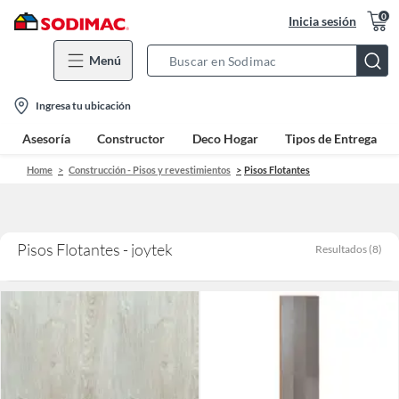
0
Inicia sesión
Menú
Search
Bar
location-
Ingresa tu ubicación
icon
Asesoría
Constructor
Deco Hogar
Tipos de Entrega
Home
Construcción - Pisos y revestimientos
Pisos Flotantes
Pisos Flotantes - joytek
Resultados
(
8
)