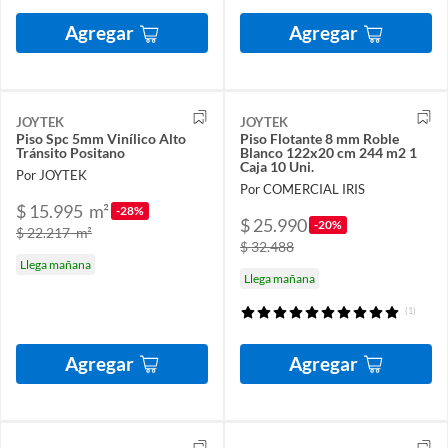
Agregar
Agregar
JOYTEK
JOYTEK
Piso Spc 5mm Vinílico Alto
Piso Flotante 8 mm Roble
Tránsito Positano
Blanco 122x20 cm 244 m2 1
Caja 10 Uni.
Por JOYTEK
Por COMERCIAL IRIS
$ 15.995
m²
-28%
$ 25.990
-20%
$ 22.217
m²
$ 32.488
Llega mañana
Llega mañana
(1)
Agregar
Agregar