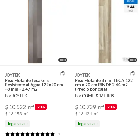
JOYTEK
JOYTEK
Piso Flotante Teca Gris
Piso Flotante 8 mm TECA 122
Resistente al Agua 122x20 cm
cm x 20 cm RINDE 2.44 m2
- 8 mm - 2.47 m2
(Precio por caja)
Por JOYTEK
Por COMERCIAL IRIS
$ 10.522
m²
$ 10.739
m²
-20%
-20%
$ 13.153
m²
$ 13.424
m²
Llega mañana
Llega mañana
(2)