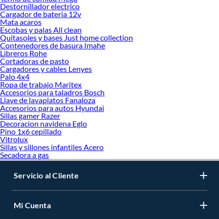
Destornillador electrico
Cargador de bateria 12v
Mata acaros
Escobas y palas All clean
Quitasoles y bases Just home collection
Contenedores de basura Imahe
Libreros Rohe
Cortadoras de pasto
Cargadores y cables Lenyes
Palo 4x4
Ropa de trabajo Maritex
Accesorios para taladros Bosch
Llave de lavaplatos Fanaloza
Accesorios para autos Hyundai
Sillas gamer Razer
Decoracion navidena Eglo
Pino 1x6 cepillado
Vitrolux
Sillas y sillones infantiles Acero
Secadora a gas
Servicio al Cliente
Mi Cuenta