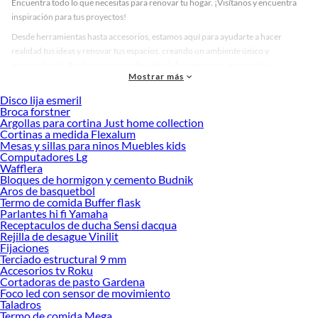
Encuentra todo lo que necesitas para renovar tu hogar. ¡Visítanos y encuentra
inspiración para tus proyectos!
Desde herramientas hasta accesorios, estamos aquí para ayudarte a hacer
realidad tus ideas y renovar tus espacios, creando un ambiente único y
personalizado. Explora nuestra selección de herramientas, materiales y
Mostrar más
accesorios de calidad que te ayudarán a crear un espacio más tú.
Disco lija esmeril
Desde remodelaciones hasta proyectos de decoración, estamos aquí para hacer
Broca forstner
tus ideas realidad. ¡Visítanos y encuentra todo lo que tenemos para ofrecerte en
Argollas para cortina Just home collection
Pisos Flotantes!
Cortinas a medida Flexalum
Mesas y sillas para ninos Muebles kids
Explora la variedad de productos de Pisos Flotantes en Sodimac
Computadores Lg
Wafflera
Herramientas, materiales y accesorios de calidad para tus proyectos y
Bloques de hormigon y cemento Budnik
renovación de espacios. ¡Visítanos y descubre todo lo que tenemos para
Aros de basquetbol
ofrecerte!
Termo de comida Buffer flask
Parlantes hi fi Yamaha
Encuentra una amplia variedad de productos de Pisos Flotantes en Sodimac.
Receptaculos de ducha Sensi dacqua
Encuentra todo lo necesario para tus proyectos de renovación y decoración.
Rejilla de desague Vinilit
¡Visítanos y haz tus ideas realidad!
Fijaciones
Terciado estructural 9 mm
Accesorios tv Roku
Cortadoras de pasto Gardena
Foco led con sensor de movimiento
Taladros
Termo de comida Mega