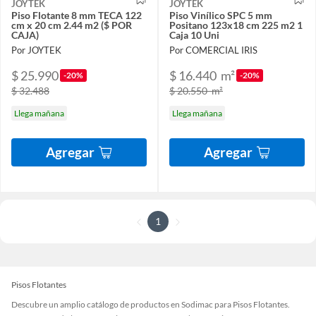
JOYTEK
JOYTEK
Piso Flotante 8 mm TECA 122
Piso Vinílico SPC 5 mm
cm x 20 cm 2.44 m2 ($ POR
Positano 123x18 cm 225 m2 1
CAJA)
Caja 10 Uni
Por JOYTEK
Por COMERCIAL IRIS
$ 25.990
$ 16.440
m²
-20%
-20%
$ 32.488
$ 20.550
m²
Llega mañana
Llega mañana
Agregar
Agregar
1
Pisos Flotantes
Descubre un amplio catálogo de productos en Sodimac para Pisos Flotantes.