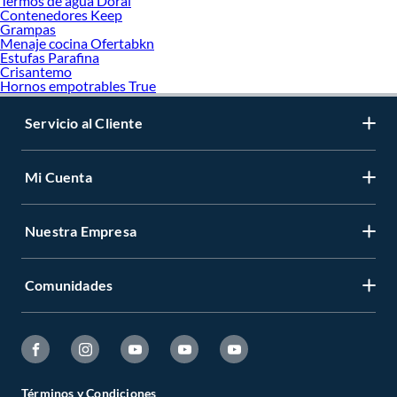
Termos de agua Doral
Contenedores Keep
Grampas
Menaje cocina Ofertabkn
Estufas Parafina
Crisantemo
Hornos empotrables True
Servicio al Cliente
Mi Cuenta
Nuestra Empresa
Comunidades
Términos y Condiciones