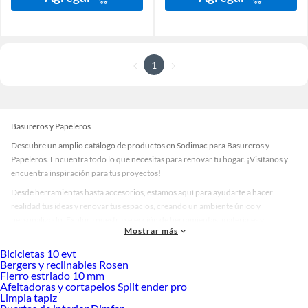
1
Basureros y Papeleros
Descubre un amplio catálogo de productos en Sodimac para Basureros y
Papeleros. Encuentra todo lo que necesitas para renovar tu hogar. ¡Visítanos y
encuentra inspiración para tus proyectos!
Desde herramientas hasta accesorios, estamos aquí para ayudarte a hacer
realidad tus ideas y renovar tus espacios, creando un ambiente único y
personalizado. Explora nuestra selección de herramientas, materiales y
Mostrar más
accesorios de calidad que te ayudarán a crear un espacio más tú.
Bicicletas 10 evt
Desde remodelaciones hasta proyectos de decoración, estamos aquí para hacer
Bergers y reclinables Rosen
tus ideas realidad. ¡Visítanos y encuentra todo lo que tenemos para ofrecerte en
Fierro estriado 10 mm
Basureros y Papeleros!
Afeitadoras y cortapelos Split ender pro
Limpia tapiz
Explora la variedad de productos de Basureros y Papeleros en Sodimac