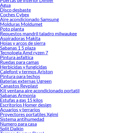
Puertas de interior Dimfer
Agua
Herramientas, materiales y accesorios de calidad para tus proyectos y
Disco desbaste
renovación de espacios. ¡Visítanos y descubre todo lo que tenemos para
Coches Cybex
ofrecerte!
Aire acondicionado Samsung
Molduras Moldumet
Encuentra una amplia variedad de productos de Basureros y Papeleros en
Poto planta
Sodimac. Encuentra todo lo necesario para tus proyectos de renovación y
Repuestos mandril taladro milwaukee
decoración. ¡Visítanos y haz tus ideas realidad!
Aspiradoras Makita
Hojas y arcos de sierra
Sabanas 1 5 plaza
Tecnologia Amd ryzen 7
Pintura asfaltica
Ruedas para camas
Herbicidas y fungicidas
Calefont y termos Ariston
Pintura para techos
Baterias externas Ugreen
Canastos Reyplast
Kit ventana aire acondicionado portatil
Sabanas Armonia
Estufas a gas 15 kilos
Escritorios Homer design
Acuarios y terrarios
Proyectores portatiles Xgimi
Sistema antihumedad
Numero para casa
Split Daikin