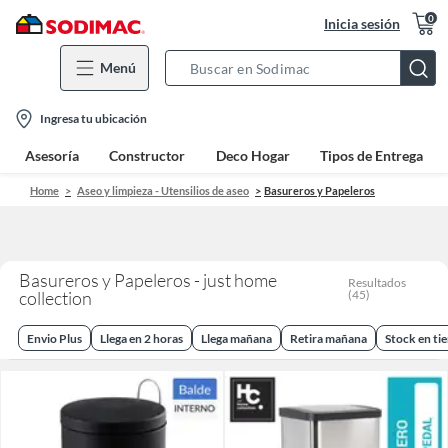
0
Inicia sesión
Menú
Search
Bar
location-
Ingresa tu ubicación
icon
Asesoría
Constructor
Deco Hogar
Tipos de Entrega
Home
Aseo y limpieza - Utensilios de aseo
Basureros y Papeleros
Basureros y Papeleros - just home
Resultados
collection
(
45
)
Envio Plus
Llega en 2 horas
Llega mañana
Retira mañana
Stock en ti