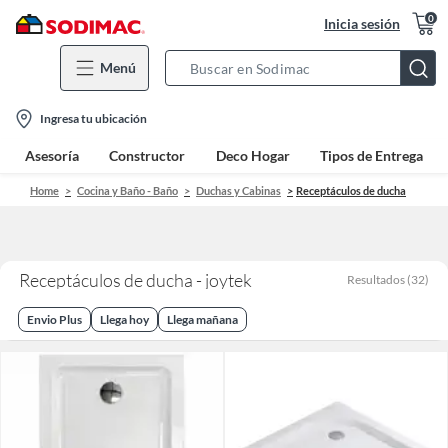
0
Inicia sesión
Menú
Search
Bar
location-
Ingresa tu ubicación
icon
Asesoría
Constructor
Deco Hogar
Tipos de Entrega
Home
Cocina y Baño - Baño
Duchas y Cabinas
Receptáculos de ducha
Receptáculos de ducha - joytek
Resultados
(
32
)
Envio Plus
Llega hoy
Llega mañana