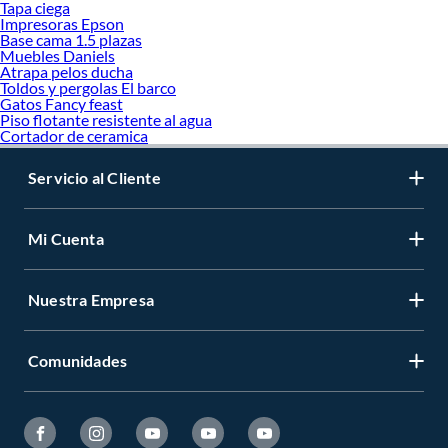
Tapa ciega
Impresoras Epson
Base cama 1.5 plazas
Muebles Daniels
Atrapa pelos ducha
Toldos y pergolas El barco
Gatos Fancy feast
Piso flotante resistente al agua
Cortador de ceramica
Servicio al Cliente
Mi Cuenta
Nuestra Empresa
Comunidades