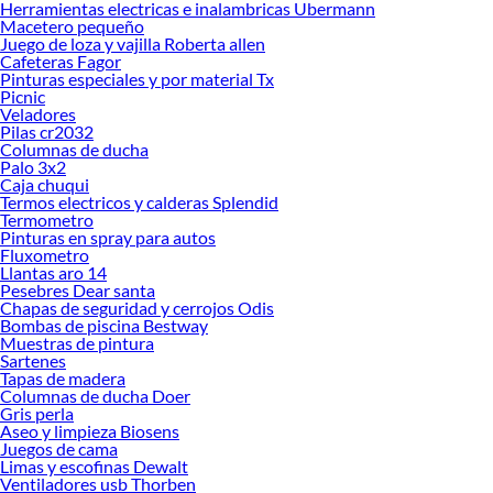
Herramientas electricas e inalambricas Ubermann
Macetero pequeño
Explora la variedad de productos de Receptáculos de ducha en Sodimac
Juego de loza y vajilla Roberta allen
Cafeteras Fagor
Herramientas, materiales y accesorios de calidad para tus proyectos y
Pinturas especiales y por material Tx
renovación de espacios. ¡Visítanos y descubre todo lo que tenemos para
Picnic
ofrecerte!
Veladores
Pilas cr2032
Encuentra una amplia variedad de productos de Receptáculos de ducha en
Columnas de ducha
Sodimac. Encuentra todo lo necesario para tus proyectos de renovación y
Palo 3x2
decoración. ¡Visítanos y haz tus ideas realidad!
Caja chuqui
Termos electricos y calderas Splendid
Termometro
Pinturas en spray para autos
Fluxometro
Llantas aro 14
Pesebres Dear santa
Chapas de seguridad y cerrojos Odis
Bombas de piscina Bestway
Muestras de pintura
Sartenes
Tapas de madera
Columnas de ducha Doer
Gris perla
Aseo y limpieza Biosens
Juegos de cama
Limas y escofinas Dewalt
Ventiladores usb Thorben