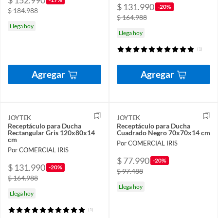
$ 152.990
$ 131.990
-20%
$ 184.988
$ 164.988
Llega hoy
Llega hoy
(1)
Agregar
Agregar
JOYTEK
JOYTEK
Receptáculo para Ducha
Receptáculo para Ducha
Rectangular Gris 120x80x14
Cuadrado Negro 70x70x14 cm
cm
Por COMERCIAL IRIS
Por COMERCIAL IRIS
$ 77.990
-20%
$ 131.990
-20%
$ 97.488
$ 164.988
Llega hoy
Llega hoy
(1)