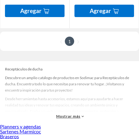
Agregar
Agregar
1
Receptáculos de ducha
Descubre un amplio catálogo de productos en Sodimac para Receptáculos de
ducha. Encuentra todo lo que necesitas para renovar tu hogar. ¡Visítanos y
encuentra inspiración para tus proyectos!
Desde herramientas hasta accesorios, estamos aquí para ayudarte a hacer
realidad tus ideas y renovar tus espacios, creando un ambiente único y
personalizado. Explora nuestra selección de herramientas, materiales y
Mostrar más
accesorios de calidad que te ayudarán a crear un espacio más tú.
Planners y agendas
Desde remodelaciones hasta proyectos de decoración, estamos aquí para hacer
Sartenes Marmicoc
tus ideas realidad. ¡Visítanos y encuentra todo lo que tenemos para ofrecerte en
Braseros
Receptáculos de ducha!