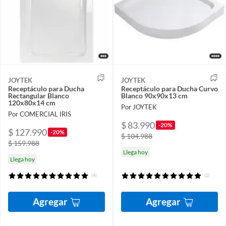
JOYTEK
JOYTEK
Receptáculo para Ducha
Receptáculo para Ducha Curvo
Rectangular Blanco
Blanco 90x90x13 cm
120x80x14 cm
Por JOYTEK
Por COMERCIAL IRIS
$ 83.990
-20%
$ 127.990
-20%
$ 104.988
$ 159.988
Llega hoy
Llega hoy
(4)
(2)
Agregar
Agregar