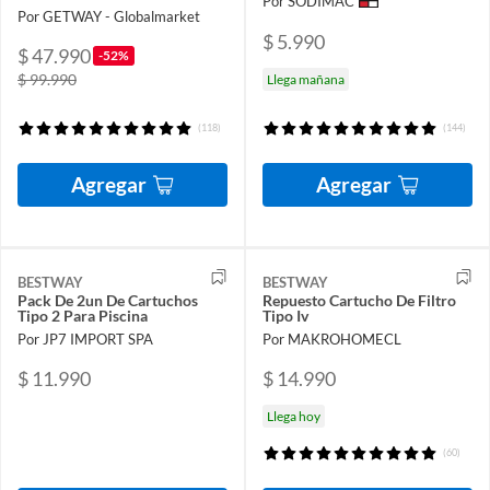
Por SODIMAC
Por GETWAY - Globalmarket
$ 5.990
$ 47.990
-52%
$ 99.990
Llega mañana
(118)
(144)
Agregar
Agregar
BESTWAY
BESTWAY
Pack De 2un De Cartuchos
Repuesto Cartucho De Filtro
Tipo 2 Para Piscina
Tipo Iv
Por JP7 IMPORT SPA
Por MAKROHOMECL
$ 11.990
$ 14.990
Llega hoy
(60)