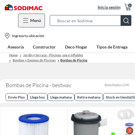
0
Inicia sesión
Menú
Search
Bar
location-
Ingresa tu ubicación
icon
Asesoría
Constructor
Deco Hogar
Tipos de Entrega
Home
Jardín y terraza - Piscinas, spa e inflables
Bombas y Equipos de Piscinas
Bombas de Piscina
Bombas de Piscina - bestway
Resultados
(
24
)
Envio Plus
Llega hoy
Llega mañana
Retira mañana
Stock en tienda
(
0
)