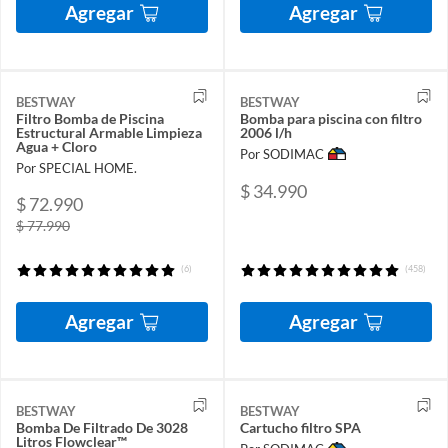
Agregar
Agregar
BESTWAY
BESTWAY
Filtro Bomba de Piscina
Bomba para piscina con filtro
Estructural Armable Limpieza
2006 l/h
Agua + Cloro
Por SODIMAC
Por SPECIAL HOME.
$ 34.990
$ 72.990
$ 77.990
(6)
(458)
Agregar
Agregar
BESTWAY
BESTWAY
Bomba De Filtrado De 3028
Cartucho filtro SPA
Litros Flowclear™