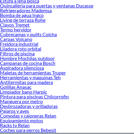
Estufa a lena Bosca
¡Visítanos y haz tus ideas realidad!
Quincalleria para puertas y ventanas Ducasse
Refrigeradores Mademsa
Bomba de agua Ingco
Living de terraza Rohe
Clavos Tremet
Termo hervidor
Cubrecamas y quilts Colcha
Carpas Volcano
Freidora industrial
Lijadora roto orbital
Filtros de piscina
Hombre Mochilas outdoor
Campanas de cocina Bosch
Aspiradora silenciosa
Maletas de herramientas Truper
Herramientas y maquinas Teh
Antitermitas para madera
Golillas Anasac
Limpiador bano Harpic
Pintura para piscinas Chilcorrofin
Manguera por metro
Desbrozadoras y orilladoras
Pajaros y aves
Comodas y cajoneras Relan
Equipamiento motos
Racks tv Relan
Coches para perros Bebesit