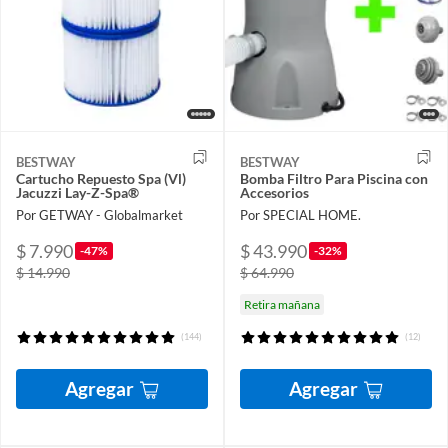
BESTWAY
BESTWAY
Cartucho Repuesto Spa (Vl)
Bomba Filtro Para Piscina con
Jacuzzi Lay-Z-Spa®
Accesorios
Por GETWAY - Globalmarket
Por SPECIAL HOME.
$ 7.990
$ 43.990
-47%
-32%
$ 14.990
$ 64.990
Retira mañana
(144)
(12)
Agregar
Agregar