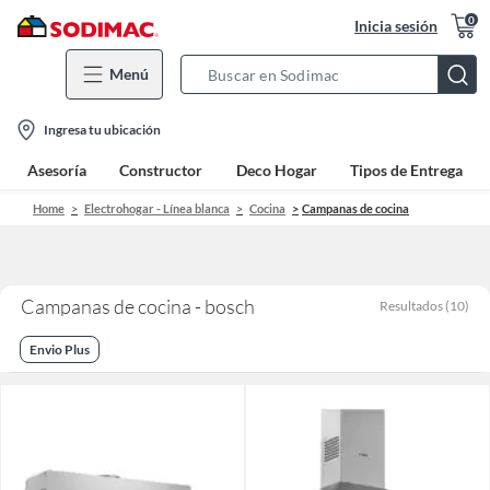
0
Inicia sesión
Menú
Search
Bar
location-
Ingresa tu ubicación
icon
Asesoría
Constructor
Deco Hogar
Tipos de Entrega
Home
Electrohogar - Línea blanca
Cocina
Campanas de cocina
Campanas de cocina - bosch
Resultados
(
10
)
Envio Plus