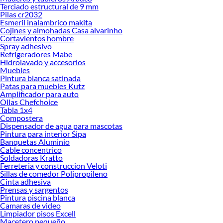
Terciado estructural de 9 mm
renovación de espacios. ¡Visítanos y descubre todo lo que tenemos para
Pilas cr2032
ofrecerte!
Esmeril inalambrico makita
Cojines y almohadas Casa alvarinho
Encuentra una amplia variedad de productos de Campanas de cocina en
Cortavientos hombre
Sodimac. Encuentra todo lo necesario para tus proyectos de renovación y
Spray adhesivo
decoración. ¡Visítanos y haz tus ideas realidad!
Refrigeradores Mabe
Hidrolavado y accesorios
Muebles
Pintura blanca satinada
Patas para muebles Kutz
Amplificador para auto
Ollas Chefchoice
Tabla 1x4
Compostera
Dispensador de agua para mascotas
Pintura para interior Sipa
Banquetas Aluminio
Cable concentrico
Soldadoras Kratto
Ferreteria y construccion Veloti
Sillas de comedor Polipropileno
Cinta adhesiva
Prensas y sargentos
Pintura piscina blanca
Camaras de video
Limpiador pisos Excell
Macetero pequeño