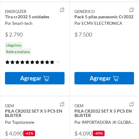
ENERGIZER
GENERICO
Tira cr2032 5 unidades
Pack 5 pilas panasonic Cr2032
Por Smart-tech
Por ECMV ELECTRONICA
$ 2.790
$ 7.500
Llega hoy
Retira mañana
(1)
Agregar
Agregar
OEM
OEM
PILA CR2032 SET X 5 PCS EN
PILA CR2032 SET X 5 PCS EN
BLISTER
BLISTER
Por Topstoreone
Por IMPORTADORA JK GLOBAL SPA
$ 4.090
$ 4.090
-41%
-49%