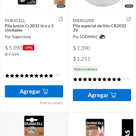
DURACELL
ENERGIZER
Pila botón Cr2032 tira x 5
Pila especial de litio CR2032
Unidades
3V
Por Superstore
Por SODIMAC
$ 5.090
$ 1.390
-29%
$ 7.129
$ 1.251
Retira mañana
(50)
(701)
Agregar
Agregar
Patrocinado