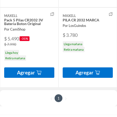
MAXELL
MAXELL
Pack 5 Pilas CR2032 3V
PILA CR 2032 MARCA
Bateria Boton Original
Por LosGuindos
Por CamiShop
$ 3.780
$ 5.490
-31%
$ 7.990
Llega mañana
Retira mañana
Llega hoy
Retira mañana
Agregar
Agregar
1