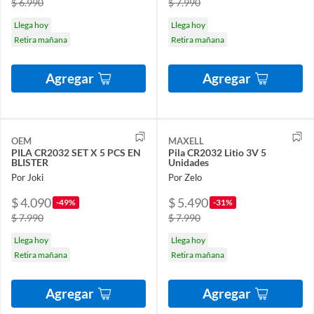
$ 6.990
$ 7.990
Llega hoy
Llega hoy
Retira mañana
Retira mañana
Agregar
Agregar
OEM
MAXELL
PILA CR2032 SET X 5 PCS EN
Pila CR2032 Litio 3V 5
BLISTER
Unidades
Por Joki
Por Zelo
$ 4.090
$ 5.490
-49%
-31%
$ 7.990
$ 7.990
Llega hoy
Llega hoy
Retira mañana
Retira mañana
Agregar
Agregar