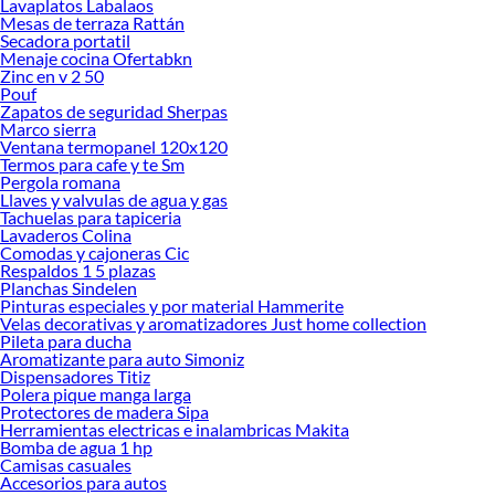
Lavaplatos Labalaos
Mesas de terraza Rattán
Secadora portatil
Menaje cocina Ofertabkn
Zinc en v 2 50
Pouf
Zapatos de seguridad Sherpas
Marco sierra
Ventana termopanel 120x120
Termos para cafe y te Sm
Pergola romana
Llaves y valvulas de agua y gas
Tachuelas para tapiceria
Lavaderos Colina
Comodas y cajoneras Cic
Respaldos 1 5 plazas
Planchas Sindelen
Pinturas especiales y por material Hammerite
Velas decorativas y aromatizadores Just home collection
Pileta para ducha
Aromatizante para auto Simoniz
Dispensadores Titiz
Polera pique manga larga
Protectores de madera Sipa
Herramientas electricas e inalambricas Makita
Bomba de agua 1 hp
Camisas casuales
Accesorios para autos