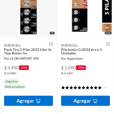
DURACELL
DURACELL
Pack Tira 5 Pilas 2032 Litio 3v
Pila botón Cr2032 tira x 5
Tipo Botón-5u
Unidades
Por LEON IMPORT SPA
Por Superstore
$ 4.490
$ 5.090
-55%
-29%
$ 9.990
$ 7.129
Llega hoy
Retira mañana
(50)
Agregar
Agregar