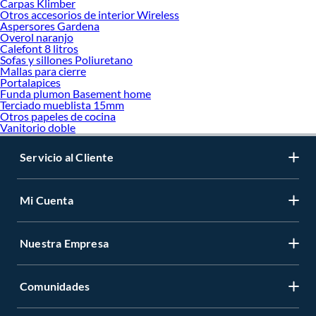
Carpas Klimber
Otros accesorios de interior Wireless
Aspersores Gardena
Overol naranjo
Calefont 8 litros
Sofas y sillones Poliuretano
Mallas para cierre
Portalapices
Funda plumon Basement home
Terciado mueblista 15mm
Otros papeles de cocina
Vanitorio doble
Servicio al Cliente
Mi Cuenta
Nuestra Empresa
Comunidades