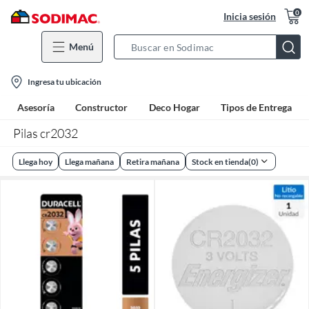
0
Inicia sesión
Menú
Search
Bar
location-
Ingresa tu ubicación
icon
Asesoría
Constructor
Deco Hogar
Tipos de Entrega
Pilas cr2032
Llega hoy
Llega mañana
Retira mañana
Stock en tienda
(
0
)