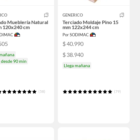
ICO
GENERICO
ado Mueblería Natural
Terciado Moldaje Pino 15
m 120x240 cm
mm 122x244 cm
ODIMAC
Por SODIMAC
505
$ 40.990
$ 38.940
 mañana
a desde 90 min
Llega mañana
(58)
(79)