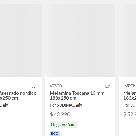
VESTO
IMPER
Aserrado nordico
Melamina Toscana 15 mm
Melam
x250 cm
183x250 cm
183x
C
Por SODIMAC
Por S
$ 43.990
$ 52.
Llega mañana
ECO