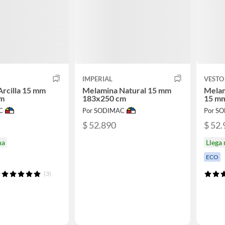
IMPERIAL
VESTO
rcilla 15 mm
Melamina Natural 15 mm
Melam
cm
183x250 cm
15 m
C
Por SODIMAC
Por S
$ 52.890
$ 52.
na
Llega
ECO
(3)