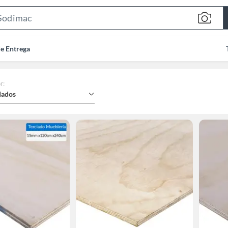
Search
Bar
de Entrega
r
:
ados