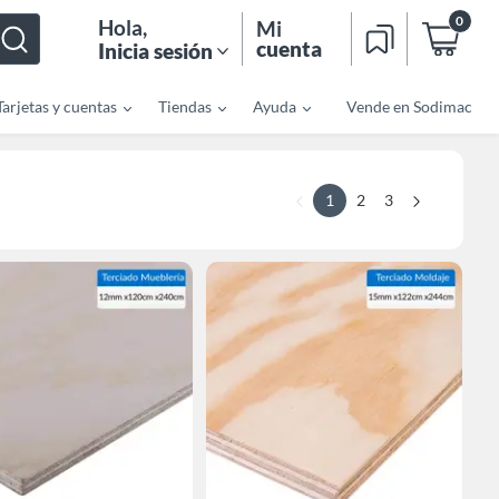
0
Hola
,
Mi
cuenta
Inicia sesión
Tarjetas y cuentas
Tiendas
Ayuda
Vende en Sodimac
1
2
3