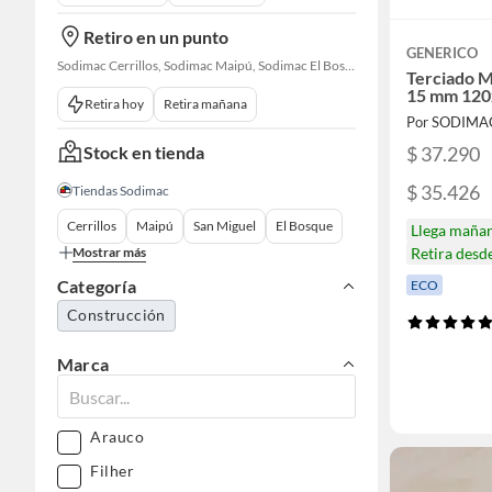
Retiro en un punto
GENERICO
Sodimac Cerrillos, Sodimac Maipú, Sodimac El Bosque, Sodimac San Bernardo, Constructor Cantagallo, Sodimac Talagante
Terciado M
15 mm 120
Retira hoy
Retira mañana
Por SODIMA
Stock en tienda
$ 37.290
$ 35.426
Tiendas Sodimac
Cerrillos
Maipú
San Miguel
El Bosque
Llega maña
Mostrar más
Retira desd
Categoría
ECO
Construcción
Marca
Arauco
Filher