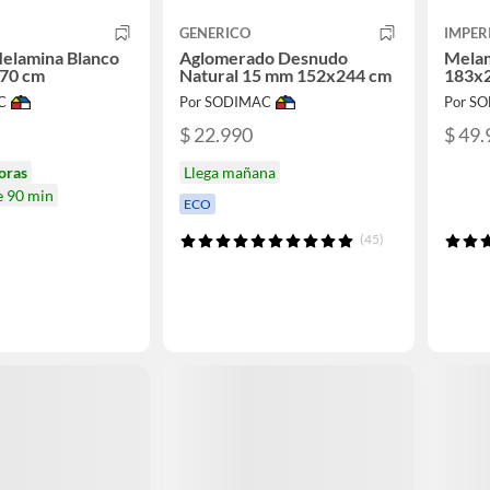
GENERICO
IMPER
elamina Blanco
Aglomerado Desnudo
Melam
70 cm
Natural 15 mm 152x244 cm
183x
C
Por SODIMAC
Por S
$ 22.990
$ 49.
oras
Llega mañana
e 90 min
ECO
(45)