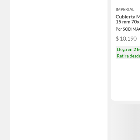
IMPERIAL
Cubierta M
15 mm 70x
Por SODIMA
$ 10.190
Llega en
2 h
Retira desd