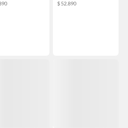
890
$ 52.890