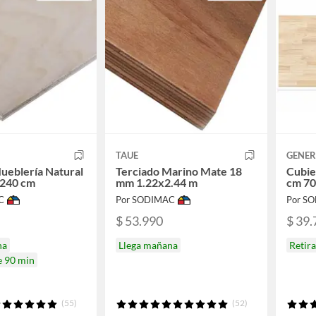
TAUE
GENER
ueblería Natural
Terciado Marino Mate 18
Cubie
240 cm
mm 1.22x2.44 m
cm 7
C
Por SODIMAC
Por S
$ 53.990
$ 39.
na
Llega mañana
Retir
e 90 min
(55)
(52)