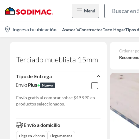
Menú
location-
Ingresa tu ubicación
Asesoría
Constructor
Deco Hogar
Tipos 
icon
Ordenar po
Recomend
Terciado mueblista 15mm
Tipo de Entrega
Nuevo
Envío gratis al comprar sobre $49.990 en
productos seleccionados.
Envío a domicilio
Llega en 2 horas
Llega mañana