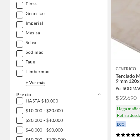
Finsa
Generico
Imperial
Masisa
Selex
Sodimac
Taue
GENERICO
Timbermac
Terciado M
9 mm 120x
+ Ver más
Por SODIMA
Precio
$ 22.690
HASTA $10.000
Llega maña
$10.000 - $20.000
Retira desd
$20.000 - $40.000
ECO
$40.000 - $60.000
$60.000 - $100.000