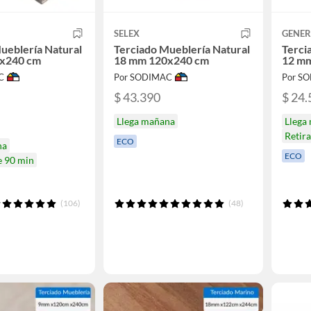
SELEX
GENER
ueblería Natural
Terciado Mueblería Natural
Terci
x240 cm
18 mm 120x240 cm
12 m
C
Por SODIMAC
Por S
$ 43.390
$ 24.
Llega mañana
Llega
Retir
ECO
na
ECO
e 90 min
(106)
(48)