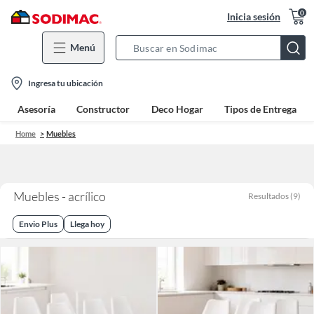
0
Inicia sesión
Menú
Search
Bar
location-
Ingresa tu ubicación
icon
Asesoría
Constructor
Deco Hogar
Tipos de Entrega
Home
Muebles
Muebles - acrílico
Resultados
(
9
)
Envio Plus
Llega hoy