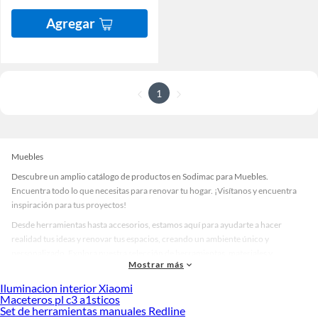
Agregar
1
Muebles
Descubre un amplio catálogo de productos en Sodimac para Muebles.
Encuentra todo lo que necesitas para renovar tu hogar. ¡Visítanos y encuentra
inspiración para tus proyectos!
Desde herramientas hasta accesorios, estamos aquí para ayudarte a hacer
realidad tus ideas y renovar tus espacios, creando un ambiente único y
personalizado. Explora nuestra selección de herramientas, materiales y
Mostrar más
accesorios de calidad que te ayudarán a crear un espacio más tú.
Iluminacion interior Xiaomi
Desde remodelaciones hasta proyectos de decoración, estamos aquí para hacer
Maceteros pl c3 a1sticos
tus ideas realidad. ¡Visítanos y encuentra todo lo que tenemos para ofrecerte en
Set de herramientas manuales Redline
Muebles!