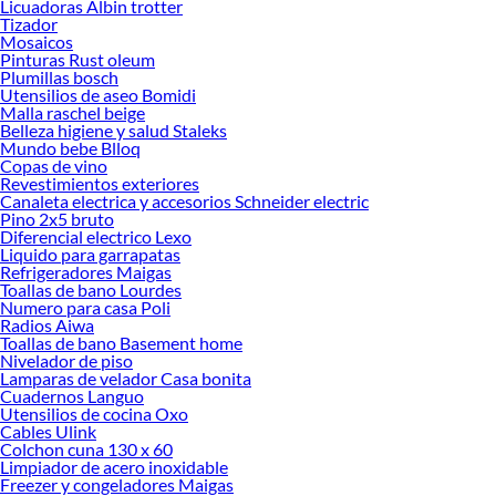
Licuadoras Albin trotter
Tizador
Explora la variedad de productos de Muebles en Sodimac
Mosaicos
Pinturas Rust oleum
Herramientas, materiales y accesorios de calidad para tus proyectos y
Plumillas bosch
renovación de espacios. ¡Visítanos y descubre todo lo que tenemos para
Utensilios de aseo Bomidi
ofrecerte!
Malla raschel beige
Belleza higiene y salud Staleks
Encuentra una amplia variedad de productos de Muebles en Sodimac.
Mundo bebe Blloq
Encuentra todo lo necesario para tus proyectos de renovación y decoración.
Copas de vino
¡Visítanos y haz tus ideas realidad!
Revestimientos exteriores
Canaleta electrica y accesorios Schneider electric
Pino 2x5 bruto
Diferencial electrico Lexo
Liquido para garrapatas
Refrigeradores Maigas
Toallas de bano Lourdes
Numero para casa Poli
Radios Aiwa
Toallas de bano Basement home
Nivelador de piso
Lamparas de velador Casa bonita
Cuadernos Languo
Utensilios de cocina Oxo
Cables Ulink
Colchon cuna 130 x 60
Limpiador de acero inoxidable
Freezer y congeladores Maigas