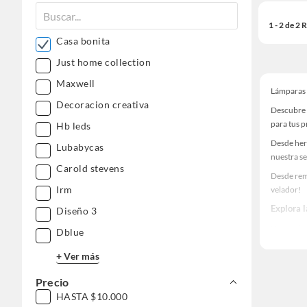
1 - 2 de 2
Casa bonita
Just home collection
Maxwell
Lámparas 
Decoracion creativa
Descubre 
para tus 
Hb leds
Desde her
Lubabycas
nuestra se
Carold stevens
Desde rem
Irm
velador!
Explora 
Diseño 3
Herramient
Dblue
Encuentra
+ Ver más
haz tus id
Precio
HASTA $10.000