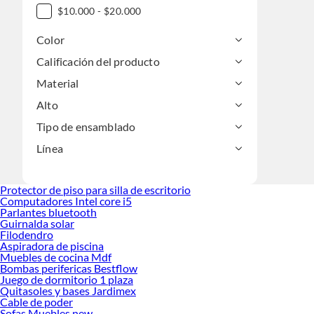
$10.000 - $20.000
Color
Calificación del producto
Material
Alto
Tipo de ensamblado
Línea
Protector de piso para silla de escritorio
Computadores Intel core i5
Parlantes bluetooth
Guirnalda solar
Filodendro
Aspiradora de piscina
Muebles de cocina Mdf
Bombas perifericas Bestflow
Juego de dormitorio 1 plaza
Quitasoles y bases Jardimex
Cable de poder
Sofas Muebles new