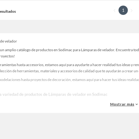
1
 Resultados
de velador
un amplio catálogo de productos en Sodimac para Lámparas de velador. Encuentra todo l
proyectos!
ramientas hasta accesorios, estamos aquí para ayudarte a hacer realidad tus ideas y re
lección de herramientas, materiales y accesorios de calidad que te ayudarán a crear un
odelaciones hasta proyectos de decoración, estamos aquí para hacer tus ideas realidad
la variedad de productos de Lámparas de velador en Sodimac
as, materiales y accesorios de calidad para tus proyectos y renovación de espacios. ¡
Mostrar más
 una amplia variedad de productos de Lámparas de velador en Sodimac. Encuentra todo 
eas realidad!