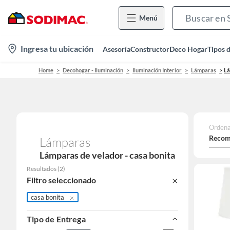
Menú
location-
Ingresa tu ubicación
Asesoría
Constructor
Deco Hogar
Tipos 
icon
Home
Decohogar - Iluminación
Iluminación Interior
Lámparas
Lá
Ordena
Recom
Lámparas
Lámparas de velador - casa bonita
Resultados
(
2
)
Filtro seleccionado
casa bonita
Tipo de Entrega