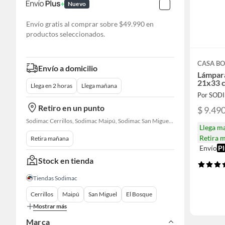
Nuevo
Envío gratis al comprar sobre $49.990 en
productos seleccionados.
CASA BO
Envío a domicilio
Lámpar
21x33 
Llega en 2 horas
Llega mañana
Por SOD
Retiro en un punto
$ 9.49
Sodimac Cerrillos, Sodimac Maipú, Sodimac San Miguel, Sodimac El Bosque, Sodimac San Bernardo, Sodimac Talagante, Sodimac San Fernando
Llega m
Retira 
Retira mañana
Envío
Pl
Stock en tienda
Tiendas Sodimac
Cerrillos
Maipú
San Miguel
El Bosque
Mostrar más
Marca