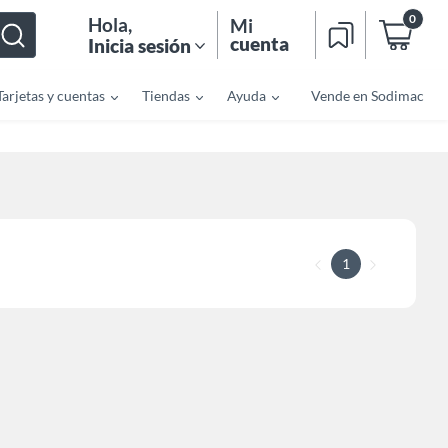
0
Hola
,
Mi
cuenta
Inicia sesión
Tarjetas y cuentas
Tiendas
Ayuda
Vende en Sodimac
1