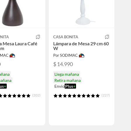
NITA
CASA BONITA
a Mesa Laura Café
Lámpara de Mesa 29 cm 60
cm
W
IMAC
Por SODIMAC
0
$ 14.990
añana
Llega mañana
mañana
Retira mañana
us
+
Envío
Plus
+
(202)
(227)