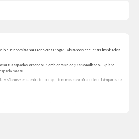
o que necesitas para renovar tu hogar. ¡Visítanos y encuentra inspiración
novar tus espacios, creando un ambiente único y personalizado. Explora
 espacio más tú.
. ¡Visítanos y encuentra todo lo que tenemos para ofrecerte en Lámparas de
Visítanos y descubre todo lo que tenemos para ofrecerte!
lo necesario para tus proyectos de renovación y decoración. ¡Visítanos y