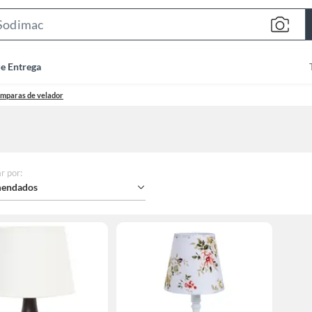
Search
Bar
de Entrega
mparas de velador
r por
:
endados