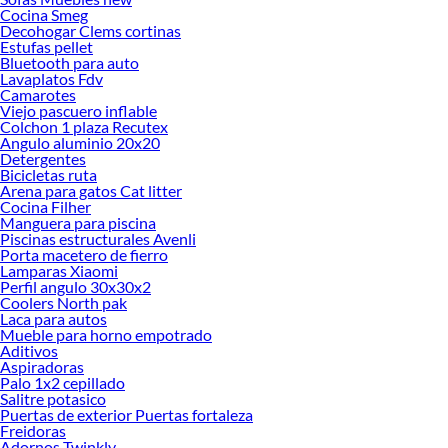
Cocina Smeg
Decohogar Clems cortinas
Estufas pellet
Bluetooth para auto
Lavaplatos Fdv
Camarotes
Viejo pascuero inflable
Colchon 1 plaza Recutex
Angulo aluminio 20x20
Detergentes
Bicicletas ruta
Arena para gatos Cat litter
Cocina Filher
Manguera para piscina
Piscinas estructurales Avenli
Porta macetero de fierro
Lamparas Xiaomi
Perfil angulo 30x30x2
Coolers North pak
Laca para autos
Mueble para horno empotrado
Aditivos
Aspiradoras
Palo 1x2 cepillado
Salitre potasico
Puertas de exterior Puertas fortaleza
Freidoras
Adornos Twinkly